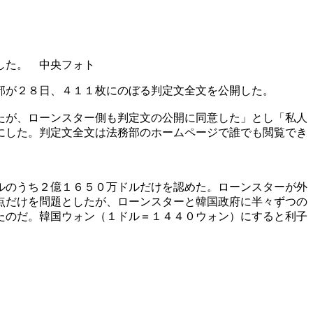
した。 中央フォト
部が２８日、４１１枚にのぼる判定文全文を公開した。
たが、ローンスター側も判定文の公開に同意した」とし「私人
にした。判定文全文は法務部のホームページで誰でも閲覧でき
ルのうち２億１６５０万ドルだけを認めた。ローンスターが外
点だけを問題としたが、ローンスターと韓国政府に半々ずつの
たのだ。韓国ウォン（１ドル＝１４４０ウォン）にすると利子