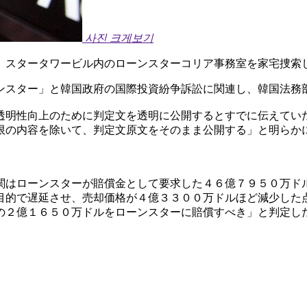
사진 크게보기
）スタータワービル内のローンスターコリア事務室を家宅捜索
ンスター」と韓国政府の国際投資紛争訴訟に関連し、韓国法務
透明性向上のために判定文を透明に公開するとすでに伝えてい
限の内容を除いて、判定文原文をそのまま公開する」と明らか
関はローンスターが賠償金として要求した４６億７９５０万ド
目的で遅延させ、売却価格が４億３３００万ドルほど減少した
の２億１６５０万ドルをローンスターに賠償すべき」と判定し