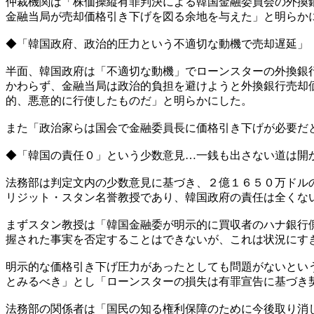
仲裁機関は「株価操縦有罪判決による韓国金融委員会の外換
金融当局が売却価格引き下げを図る余地を与えた」と明らか
◆「韓国政府、政治的圧力という不適切な動機で売却遅延」
半面、韓国政府は「不適切な動機」でローンスターの外換銀
かわらず、金融当局は政治的負担を避けようと外換銀行売却
的、悪意的に行使したものだ」と明らかにした。
また「政治家らは国会で金融委員長に価格引き下げが必要だ
◆「韓国の責任０」という少数意見…一銭も出さない道は開
法務部は判定文内の少数意見に基づき、２億１６５０万ドル
リジット・スタン名誉教授であり、韓国政府の責任は全くな
まずスタン教授は「韓国金融委が明示的に買収者のハナ銀行
握された事実を否定することはできないが、これは状況にす
明示的な価格引き下げ圧力があったとしても問題がないとい
とみるべき」とし「ローンスターの損失は有罪宣告に基づき
法務部の関係者は「国民の知る権利保障のために今後取り消