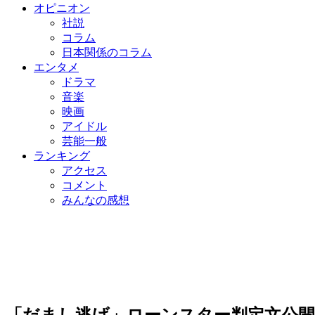
オピニオン
社説
コラム
日本関係のコラム
エンタメ
ドラマ
音楽
映画
アイドル
芸能一般
ランキング
アクセス
コメント
みんなの感想
「だまし逃げ」ローンスター判定文公開