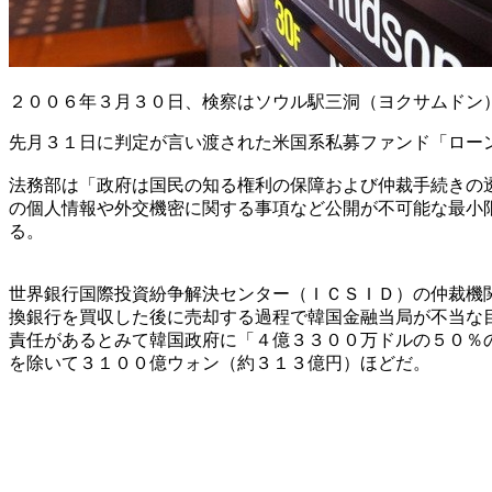
２００６年３月３０日、検察はソウル駅三洞（ヨクサムドン
先月３１日に判定が言い渡された米国系私募ファンド「ロー
法務部は「政府は国民の知る権利の保障および仲裁手続きの
の個人情報や外交機密に関する事項など公開が不可能な最小
る。
世界銀行国際投資紛争解決センター（ＩＣＳＩＤ）の仲裁機
換銀行を買収した後に売却する過程で韓国金融当局が不当な
責任があるとみて韓国政府に「４億３３００万ドルの５０％
を除いて３１００億ウォン（約３１３億円）ほどだ。