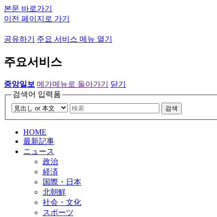
본문 바로가기
이전 페이지로 가기
공유하기
주요 서비스 메뉴 열기
주요서비스
중앙일보
메가메뉴로 돌아가기
닫기
검색어 입력폼
검색
HOME
最新記事
ニュース
政治
経済
国際・日本
北朝鮮
社会・文化
スポーツ