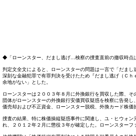
◆「ローンスター、だまし逃げ…検察の捜査直前の撤収時点
判定文全文によると、ローンスターの問題は一言で「だまし
深刻な金融犯罪で有罪判決を受けたため『だまし逃げ（Ｃｈ
余地がない」とした。
ローンスターは２００３年８月に外換銀行を買収した際、そ
団体がローンスターの外換銀行安価買収疑惑を検察に告発し
価売却および不正資金、ローンスター脱税、外換カード株価
捜査の結果、特に株価操縦疑惑事件に関連し、ユ・ヒウォン
れ、２０１２年２月に懲役３年が確定した。ローンスターフ