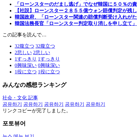
「ローンスターのだまし逃げ」でなぜ韓国に５０％の責
【社説】ローンスター２８５５億ウォン賠償判定が残し
韓国政府、「ローンスター関連の賠償判断受け入れがた
韓国法務長官「ローンスター判定取り消しを申し立て」
この記事を読んで…
32
腹立つ
32
腹立つ
2
悲しい
2
悲しい
1
すっきり
1
すっきり
0
興味深い
0
興味深い
1
役に立つ
1
役に立つ
みんなの感想ランキング
社会・文化 記事
공유하기
공유하기
공유하기
공유하기
공유하기
リンクコピーが完了しました。
포토뷰어
뉴스 메뉴 보기