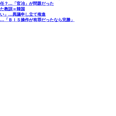
任？…「官冶」が問題だった
た教訓＝韓国
い」…異議申し立て推進
…「ＢＩＳ操作が有罪だったなら完勝」