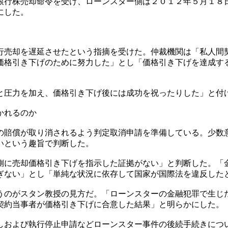
銀行株売却命令を受け、ローンスター側は２０１２年５月１８
にした。
行売却を遅延させたという指摘を受けた。仲裁機関は「私人間
価格引き下げのために努力した」とし「価格引き下げを達成す
と圧力を加え、価格引き下げ後には成功を祝ったりした」と付
かれるのか
の賠償が取り消されるよう判定取消申請を準備している。少数
いという趣旨で判断した。
側に売却価格引き下げを指示した証拠がない」と判断した。「
ぎない」とし「単純な状況に依存して国家が国際法を違反した
うのがスタン教授の見方だ。「ローンスターの金融犯罪で生じ
契約当事者が価格引き下げに合意した結果」と明らかにした。
しおよび執行停止申請などローンスター事件の後続手続きにつ