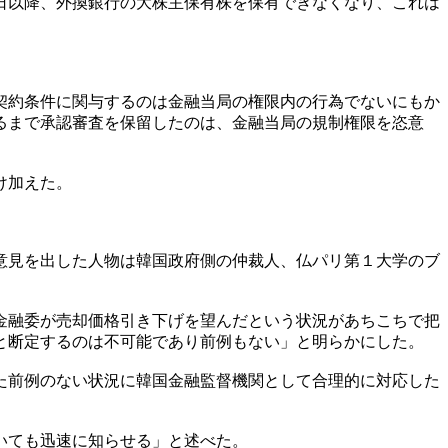
日以降、外換銀行の大株主保有株を保有できなくなり、これは
契約条件に関与するのは金融当局の権限内の行為でないにもか
るまで承認審査を保留したのは、金融当局の規制権限を恣意
け加えた。
意見を出した人物は韓国政府側の仲裁人、仏パリ第１大学のブ
金融委が売却価格引き下げを望んだという状況があちこちで把
と断定するのは不可能であり前例もない」と明らかにした。
た前例のない状況に韓国金融監督機関として合理的に対応した
いても迅速に知らせる」と述べた。