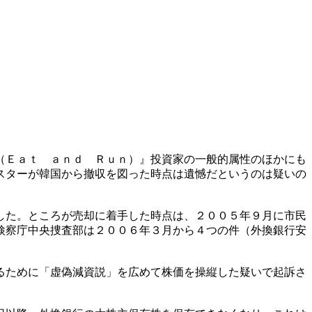
（Ｅａｔ ａｎｄ Ｒｕｎ）』投資家の一般的属性のほかにも
スターが韓国から撤収を図った時点は遺憾だというのは疑いの
した。ところが売却に着手した時点は、２００５年９月に市民
検察庁中央捜査部は２００６年３月から４つの件（外換銀行安
るために「虚偽減資説」を広めて株価を操縦した疑いで起訴さ