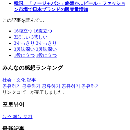
韓国、「ノージャパン」終焉か…ビール・ファッショ
ン市場で日本ブランドの販売量増加
この記事を読んで…
16
腹立つ
16
腹立つ
3
悲しい
3
悲しい
3
すっきり
3
すっきり
3
興味深い
3
興味深い
1
役に立つ
1
役に立つ
みんなの感想ランキング
社会・文化 記事
공유하기
공유하기
공유하기
공유하기
공유하기
リンクコピーが完了しました。
포토뷰어
뉴스 메뉴 보기
最新記事