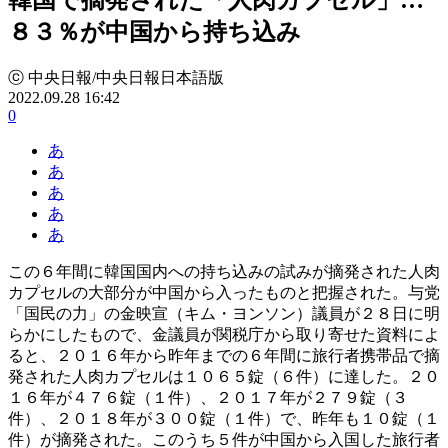
８３％が中国から持ち込み
ⓒ 中央日報/中央日報日本語版
2022.09.28 16:42
0
あ
あ
あ
あ
あ
この６年間に韓国国内への持ち込みの試みが摘発された人肉
カプセルの大部分が中国から入ったものと把握された。与党
「国民の力」の金映宣（キム・ヨンソン）議員が２８日に明
らかにしたもので、金議員が関税庁から取り寄せた資料によ
ると、２０１６年から昨年までの６年間に旅行者携帯品で摘
発された人肉カプセルは１０６５錠（６件）に達した。２０
１６年が４７６錠（１件）、２０１７年が２７９錠（３
件）、２０１８年が３００錠（１件）で、昨年も１０錠（１
件）が摘発された。このうち５件が中国から入国した旅行者