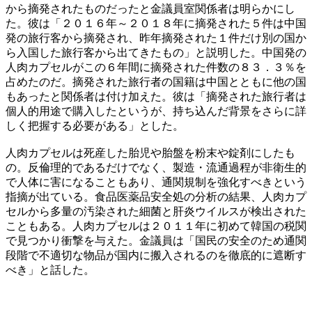
から摘発されたものだったと金議員室関係者は明らかにし
た。彼は「２０１６年～２０１８年に摘発された５件は中国
発の旅行客から摘発され、昨年摘発された１件だけ別の国か
ら入国した旅行客から出てきたもの」と説明した。中国発の
人肉カプセルがこの６年間に摘発された件数の８３．３％を
占めたのだ。摘発された旅行者の国籍は中国とともに他の国
もあったと関係者は付け加えた。彼は「摘発された旅行者は
個人的用途で購入したというが、持ち込んだ背景をさらに詳
しく把握する必要がある」とした。
人肉カプセルは死産した胎児や胎盤を粉末や錠剤にしたも
の。反倫理的であるだけでなく、製造・流通過程が非衛生的
で人体に害になることもあり、通関規制を強化すべきという
指摘が出ている。食品医薬品安全処の分析の結果、人肉カプ
セルから多量の汚染された細菌と肝炎ウイルスが検出された
こともある。人肉カプセルは２０１１年に初めて韓国の税関
で見つかり衝撃を与えた。金議員は「国民の安全のため通関
段階で不適切な物品が国内に搬入されるのを徹底的に遮断す
べき」と話した。