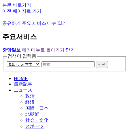
본문 바로가기
이전 페이지로 가기
공유하기
주요 서비스 메뉴 열기
주요서비스
중앙일보
메가메뉴로 돌아가기
닫기
검색어 입력폼
검색
HOME
最新記事
ニュース
政治
経済
国際・日本
北朝鮮
社会・文化
スポーツ