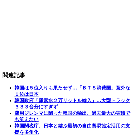
関連記事
韓国は５位入りも果たせず…「ＢＴＳ消費国」意外な
１位は日本
韓国政府「尿素水２万リットル輸入」…大型トラック
３３３台分にすぎず
費用ジレンマに陥った韓国の輸出、過去最大の実績で
も笑えない
韓国関税庁、日本と結ぶ最初の自由貿易協定活用の支
援を多角化