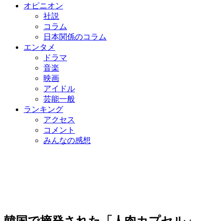
オピニオン
社説
コラム
日本関係のコラム
エンタメ
ドラマ
音楽
映画
アイドル
芸能一般
ランキング
アクセス
コメント
みんなの感想
韓国で摘発された「人肉カプセル」…