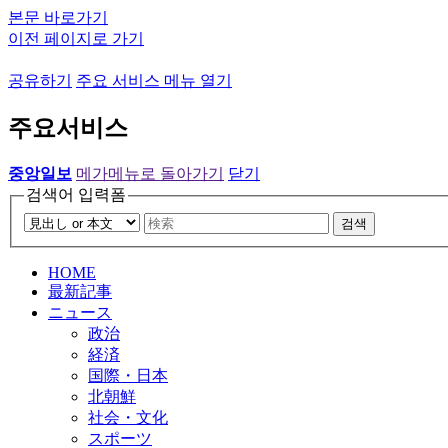
본문 바로가기
이전 페이지로 가기
공유하기
주요 서비스 메뉴 열기
주요서비스
중앙일보
메가메뉴로 돌아가기
닫기
검색어 입력폼
검색
HOME
最新記事
ニュース
政治
経済
国際・日本
北朝鮮
社会・文化
スポーツ