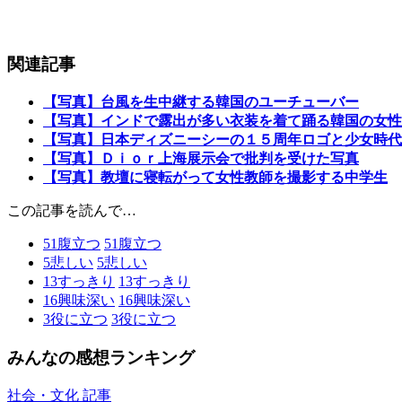
関連記事
【写真】台風を生中継する韓国のユーチューバー
【写真】インドで露出が多い衣装を着て踊る韓国の女性
【写真】日本ディズニーシーの１５周年ロゴと少女時代
【写真】Ｄｉｏｒ上海展示会で批判を受けた写真
【写真】教壇に寝転がって女性教師を撮影する中学生
この記事を読んで…
51
腹立つ
51
腹立つ
5
悲しい
5
悲しい
13
すっきり
13
すっきり
16
興味深い
16
興味深い
3
役に立つ
3
役に立つ
みんなの感想ランキング
社会・文化 記事