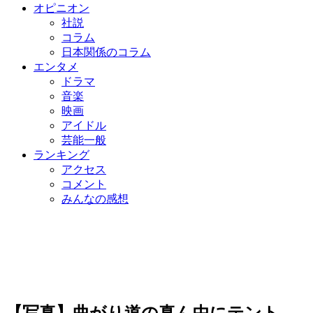
オピニオン
社説
コラム
日本関係のコラム
エンタメ
ドラマ
音楽
映画
アイドル
芸能一般
ランキング
アクセス
コメント
みんなの感想
【写真】曲がり道の真ん中にテント