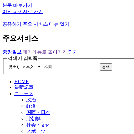
본문 바로가기
이전 페이지로 가기
공유하기
주요 서비스 메뉴 열기
주요서비스
중앙일보
메가메뉴로 돌아가기
닫기
검색어 입력폼
검색
HOME
最新記事
ニュース
政治
経済
国際・日本
北朝鮮
社会・文化
スポーツ