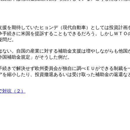
支援を期待していたヒョンデ（現代自動車）としては投資計画
争手続きに米国を提訴することもできるだろう。しかしＷＴＯ
疑問だ。
はない。自国の産業に対する補助金支援は増やしながらも他国
外国補助金規定」がそうした例だ。
手続きで解決せず欧州委員会が独自に調べＥＵができる制裁を
アを縮小したり、投資撤退あるいは受け取った補助金の返還な
で対抗（２）