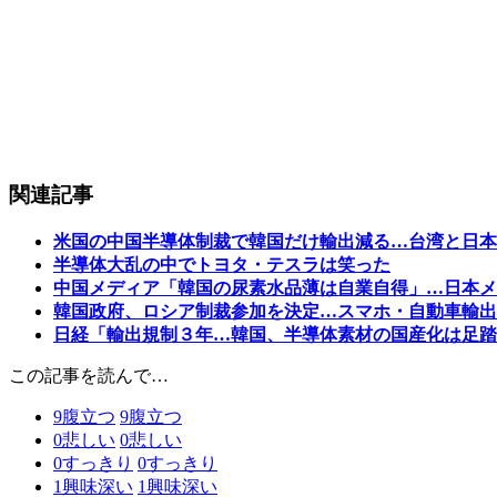
関連記事
米国の中国半導体制裁で韓国だけ輸出減る…台湾と日本
半導体大乱の中でトヨタ・テスラは笑った
中国メディア「韓国の尿素水品薄は自業自得」…日本メ
韓国政府、ロシア制裁参加を決定…スマホ・自動車輸出
日経「輸出規制３年…韓国、半導体素材の国産化は足踏
この記事を読んで…
9
腹立つ
9
腹立つ
0
悲しい
0
悲しい
0
すっきり
0
すっきり
1
興味深い
1
興味深い