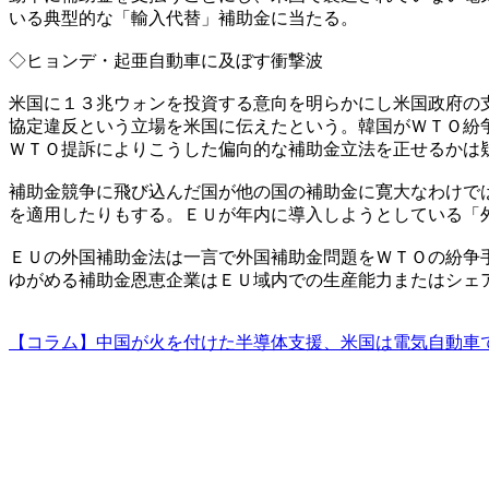
いる典型的な「輸入代替」補助金に当たる。
◇ヒョンデ・起亜自動車に及ぼす衝撃波
米国に１３兆ウォンを投資する意向を明らかにし米国政府の
協定違反という立場を米国に伝えたという。韓国がＷＴＯ紛
ＷＴＯ提訴によりこうした偏向的な補助金立法を正せるかは
補助金競争に飛び込んだ国が他の国の補助金に寛大なわけで
を適用したりもする。ＥＵが年内に導入しようとしている「
ＥＵの外国補助金法は一言で外国補助金問題をＷＴＯの紛争
ゆがめる補助金恩恵企業はＥＵ域内での生産能力またはシェ
【コラム】中国が火を付けた半導体支援、米国は電気自動車