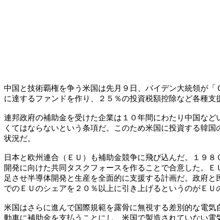
中国と技術覇権を争う米国は先月９日、バイデン大統領が「
に達するファンドを作り、２５％の投資税額控除など各種支
連邦政府の補助金を受けた企業は１０年間にわたり中国など
くてはならないという条項だ。このため米国に投資する韓国
状況だ。
日本と欧州連合（ＥＵ）も補助金競争に飛び込んだ。１９８
開発に向けた共同タスクフォースを作ることで合意した。Ｅ
足させ半導体開発と生産を全面的に支援する計画だ。政府と
でのＥＵのシェアを２０％以上に引き上げるというのがＥＵ
米国はさらに進んで国際規範を露骨に無視する差別的な電気
動車に補助金を支払うことにし、米国で製造されていない電