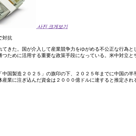
사진 크게보기
で対抗
れてきた。国が介入して産業競争力をゆがめる不公正な行為と
勝つために活用する重要な政策手段になっている。米中対立と
「中国製造２０２５」の旗印の下、２０２５年までに中国の半
体産業に注ぎ込んだ資金は２０００億ドルに達すると推定され