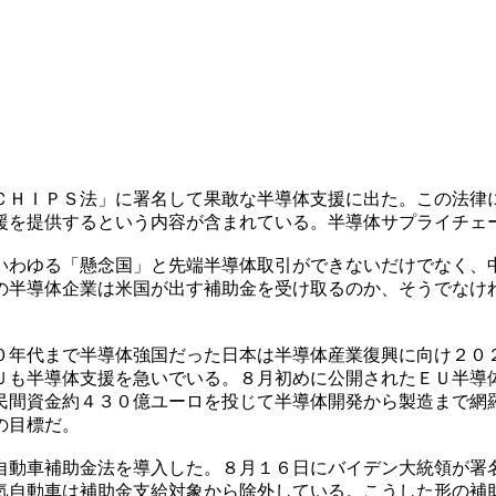
ＣＨＩＰＳ法」に署名して果敢な半導体支援に出た。この法律
援を提供するという内容が含まれている。半導体サプライチェ
いわゆる「懸念国」と先端半導体取引ができないだけでなく、
の半導体企業は米国が出す補助金を受け取るのか、そうでなけ
０年代まで半導体強国だった日本は半導体産業復興に向け２０
Ｕも半導体支援を急いでいる。８月初めに公開されたＥＵ半導
民間資金約４３０億ユーロを投じて半導体開発から製造まで網
の目標だ。
自動車補助金法を導入した。８月１６日にバイデン大統領が署
気自動車は補助金支給対象から除外している。こうした形の補