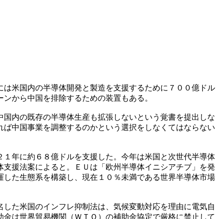
には米国内の半導体開発と製造を支援するために７００億ドル
ーンから中国を排除するための装置もある。
中国内の既存の半導体生産も拡張しないという覚書を提出しな
れば中国事業を調整するのかという選択をしなくてはならない
２１年に約６８億ドルを支援した。今年は米国と次世代半導体
体支援法案によると。ＥＵは「欧州半導体イニシアチブ」を発
羅した生態系を構築し、現在１０％未満である世界半導体市場
名した米国のインフレ抑制法は、気候変動対応を理由に電気自
助金は世界貿易機関（ＷＴＯ）の補助金協定で厳格に禁止して