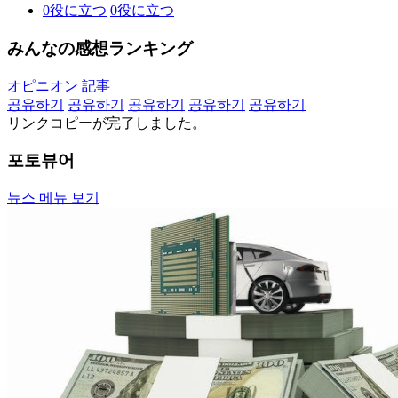
0
役に立つ
0
役に立つ
みんなの感想ランキング
オピニオン 記事
공유하기
공유하기
공유하기
공유하기
공유하기
リンクコピーが完了しました。
포토뷰어
뉴스 메뉴 보기