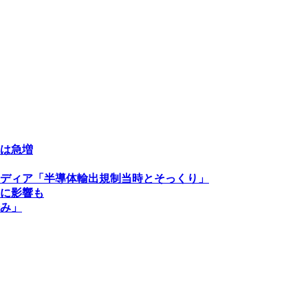
は急増
ディア「半導体輸出規制当時とそっくり」
に影響も
み」