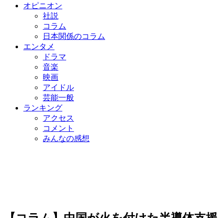
オピニオン
社説
コラム
日本関係のコラム
エンタメ
ドラマ
音楽
映画
アイドル
芸能一般
ランキング
アクセス
コメント
みんなの感想
【コラム】中国が火を付けた半導体支援