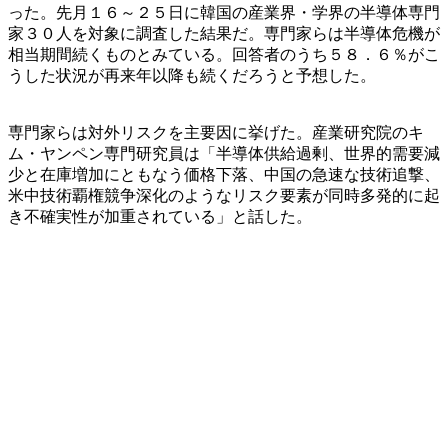
った。先月１６～２５日に韓国の産業界・学界の半導体専門
家３０人を対象に調査した結果だ。専門家らは半導体危機が
相当期間続くものとみている。回答者のうち５８．６％がこ
うした状況が再来年以降も続くだろうと予想した。
専門家らは対外リスクを主要因に挙げた。産業研究院のキ
ム・ヤンペン専門研究員は「半導体供給過剰、世界的需要減
少と在庫増加にともなう価格下落、中国の急速な技術追撃、
米中技術覇権競争深化のようなリスク要素が同時多発的に起
き不確実性が加重されている」と話した。