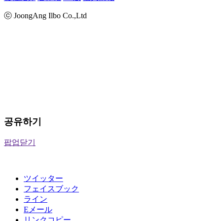
ⓒ JoongAng Ilbo Co.,Ltd
공유하기
팝업닫기
ツイッター
フェイスブック
ライン
Eメール
リンクコピー