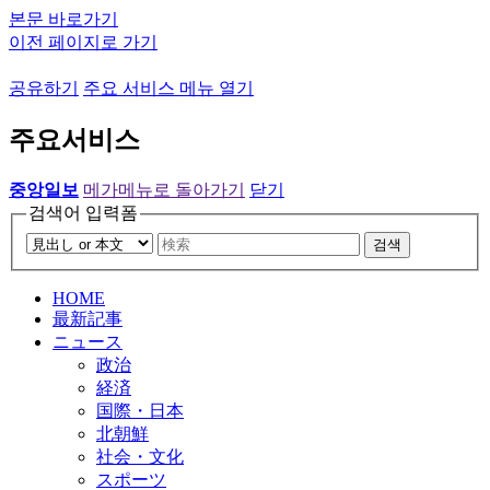
본문 바로가기
이전 페이지로 가기
공유하기
주요 서비스 메뉴 열기
주요서비스
중앙일보
메가메뉴로 돌아가기
닫기
검색어 입력폼
검색
HOME
最新記事
ニュース
政治
経済
国際・日本
北朝鮮
社会・文化
スポーツ