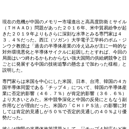
現在の危機が中国のメモリー市場進出と高高度防衛ミサイル
（ＴＨＡＡＤ）問題があった２０１６年、米中貿易紛争が起
きた２０１９年よりもさらに深刻な水準とみる専門家は４
３．４％だった。西江（ソガン）大学電子工学科のポム・ジ
ンウク教授は「過去の半導体産業の冷え込みが主に一時的な
対外環境悪化と半導体サイクルに起因したとすれば、今回の
局面はいつ終わるかもわからない強大国間の供給網競争と日
ごとに発展する中国の技術追撃の懸念まで加わった様相」と
説明した。
専門家らは米国を中心にした米国、日本、台湾、韓国の４カ
国半導体同盟である「チップ４」について、韓国の半導体産
業に否定的影響（４６．７％）が肯定的影響（３６．６％）
より大きいとみた。米中競争深化と中国の反発にともなう副
作用などが理由だった。米国の「ＣＨＩＰＳ法」の影響に対
しては肯定的見通しが５０％で否定的見通しの４０％より優
勢だった。
彼らは喫緊の半導体政策課題として、▽チップ４対応など政