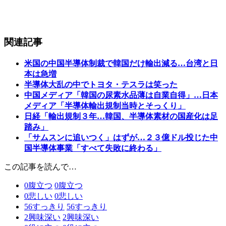
関連記事
米国の中国半導体制裁で韓国だけ輸出減る…台湾と日
本は急増
半導体大乱の中でトヨタ・テスラは笑った
中国メディア「韓国の尿素水品薄は自業自得」…日本
メディア「半導体輸出規制当時とそっくり」
日経「輸出規制３年…韓国、半導体素材の国産化は足
踏み」
「サムスンに追いつく」はずが…２３億ドル投じた中
国半導体事業「すべて失敗に終わる」
この記事を読んで…
0
腹立つ
0
腹立つ
0
悲しい
0
悲しい
56
すっきり
56
すっきり
2
興味深い
2
興味深い