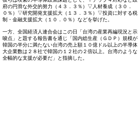
府の円滑な外交的努力（４３．３％）▽人材養成（３０．
０％）▽研究開発支援拡大（１３．３％）▽投資に対する税
制・金融支援拡大（１０．０％）などを挙げた。
一方、全国経済人連合会はこの日「台湾の産業再編現況と示
唆点」と題する報告書を通じ「国内総生産（ＧＤＰ）規模が
韓国の半分に満たない台湾の売上額１０億ドル以上の半導体
大企業数は２８社で韓国の１２社の２倍以上。台湾のような
全幅的な支援が必要だ」と指摘した。