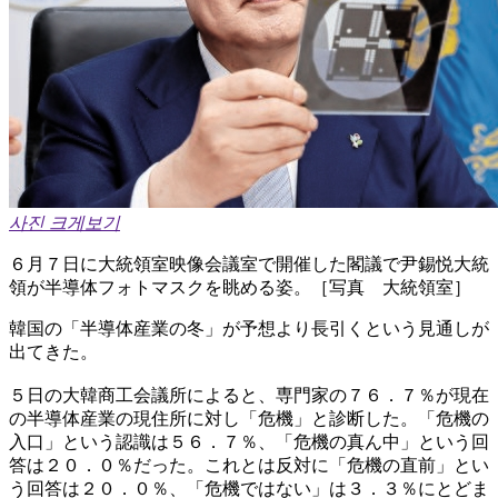
사진 크게보기
６月７日に大統領室映像会議室で開催した閣議で尹錫悦大統
領が半導体フォトマスクを眺める姿。［写真 大統領室］
韓国の「半導体産業の冬」が予想より長引くという見通しが
出てきた。
５日の大韓商工会議所によると、専門家の７６．７％が現在
の半導体産業の現住所に対し「危機」と診断した。「危機の
入口」という認識は５６．７％、「危機の真ん中」という回
答は２０．０％だった。これとは反対に「危機の直前」とい
う回答は２０．０％、「危機ではない」は３．３％にとどま