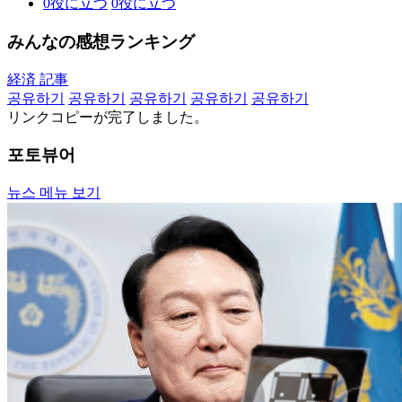
0
役に立つ
0
役に立つ
みんなの感想ランキング
経済 記事
공유하기
공유하기
공유하기
공유하기
공유하기
リンクコピーが完了しました。
포토뷰어
뉴스 메뉴 보기