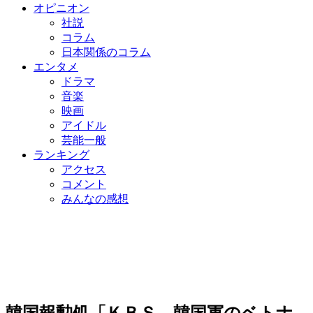
オピニオン
社説
コラム
日本関係のコラム
エンタメ
ドラマ
音楽
映画
アイドル
芸能一般
ランキング
アクセス
コメント
みんなの感想
韓国報勲処「ＫＢＳ、韓国軍のベトナ