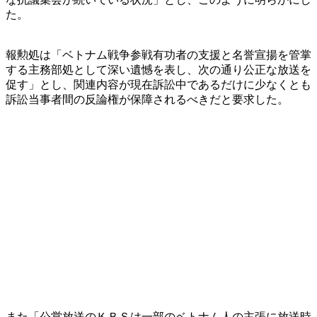
た。
報勲処は「ベトナム戦争参戦有功者の支援と名誉宣揚を管掌
する主務部処として深い遺憾を表し、次の通り公正な放送を
促す」とし、関連内容が現在訴訟中であるだけに少なくとも
訴訟当事者間の反論権が保障されるべきだと要求した。
また「公営放送のＫＢＳは一部のベトナム人の主張に放送時