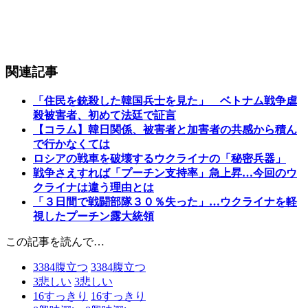
関連記事
「住民を銃殺した韓国兵士を見た」 ベトナム戦争虐
殺被害者、初めて法廷で証言
【コラム】韓日関係、被害者と加害者の共感から積ん
で行かなくては
ロシアの戦車を破壊するウクライナの「秘密兵器」
戦争さえすれば「プーチン支持率」急上昇…今回のウ
クライナは違う理由とは
「３日間で戦闘部隊３０％失った」…ウクライナを軽
視したプーチン露大統領
この記事を読んで…
3384
腹立つ
3384
腹立つ
3
悲しい
3
悲しい
16
すっきり
16
すっきり