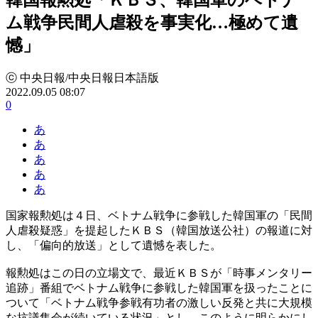
ム戦争民間人虐殺を事実化…極めて遺
憾」
ⓒ 中央日報/中央日報日本語版
2022.09.05 08:07
0
あ
あ
あ
あ
あ
国家報勲処は４日、ベトナム戦争に参戦した韓国軍の「民間
人虐殺疑惑」を提起したＫＢＳ（韓国放送公社）の報道に対
し、「偏向的放送」として遺憾を表した。
報勲処はこの日の立場文で、最近ＫＢＳが「時事メンタリー
追跡」番組でベトナム戦争に参戦した韓国軍を扱ったことに
ついて「ベトナム戦争参戦有功者の激しい反発と共に大規模
な抗議集会が続いている状況」とし、このように明らかにし