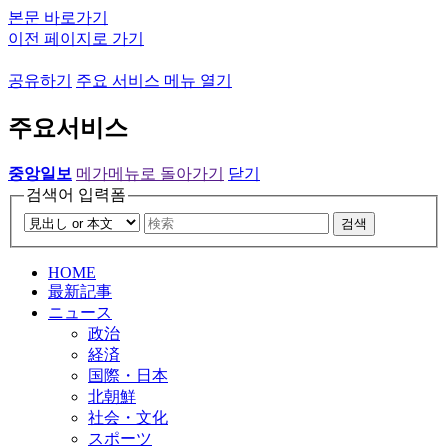
본문 바로가기
이전 페이지로 가기
공유하기
주요 서비스 메뉴 열기
주요서비스
중앙일보
메가메뉴로 돌아가기
닫기
검색어 입력폼
검색
HOME
最新記事
ニュース
政治
経済
国際・日本
北朝鮮
社会・文化
スポーツ