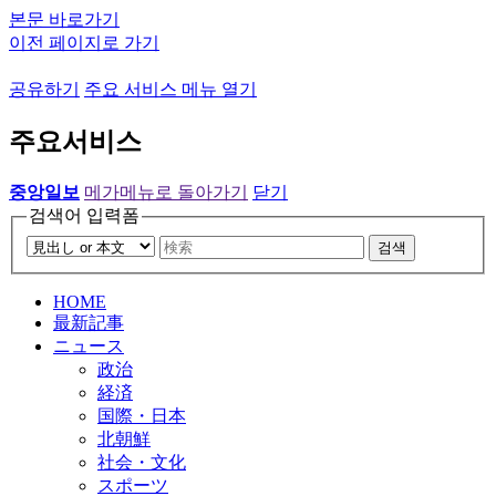
본문 바로가기
이전 페이지로 가기
공유하기
주요 서비스 메뉴 열기
주요서비스
중앙일보
메가메뉴로 돌아가기
닫기
검색어 입력폼
검색
HOME
最新記事
ニュース
政治
経済
国際・日本
北朝鮮
社会・文化
スポーツ