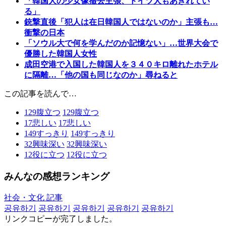
「韓国人の少女像撤去主張、ドイツ人もあきれてい
る」
銃撃直後「犯人は在日韓国人ではないのか」主張も…
衝撃の日本
「ソウル大で何を学んだのか記憶ない」…世界大会で
優勝した韓国人女性
成田空港で入国した韓国人を３４０キロ離れたホテル
に隔離…「他の国も同じなのか」尋ねると
この記事を読んで…
129
腹立つ
129
腹立つ
17
悲しい
17
悲しい
149
すっきり
149
すっきり
32
興味深い
32
興味深い
12
役に立つ
12
役に立つ
みんなの感想ランキング
社会・文化 記事
공유하기
공유하기
공유하기
공유하기
공유하기
リンクコピーが完了しました。