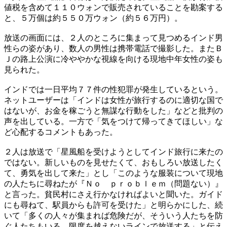
値税を含めて１１０ウォンで販売されていることを勘案する
と、５万個は約５５０万ウォン（約５６万円）。
放送の画面には、２人のところに集まって見つめるインド男
性らの姿があり、数人の男性は携帯電話で撮影した。またＢ
Ｊの路上公演に冷ややかな視線を向ける現地中年女性の姿も
見られた。
インドでは一日平均７７件の性犯罪が発生しているという。
ネットユーザーは「インドは女性が旅行するのに適切な国で
はないが、お金を稼ごうと無謀な行動をした」などと批判の
声を出している。一方で「気をつけて帰ってきてほしい」な
ど心配するコメントもあった。
２人は放送で「星風船を受けようとしてインド旅行に来たの
ではない。新しいものを見せたくて、おもしろい放送したく
て、勇気を出して来た」とし「このような服装について現地
の人たちに尋ねたが『Ｎｏ ｐｒｏｂｌｅｍ（問題ない）』
と言った。貧民村にさえ行かなければよいと聞いた。ガイド
にも尋ねて、駅員からも許可を受けた」と明らかにした、続
いて「多くの人々が集まれば危険だが、そういう人たちを防
ぐ人たちもいる。限度を越えないラインで放送する」と伝え