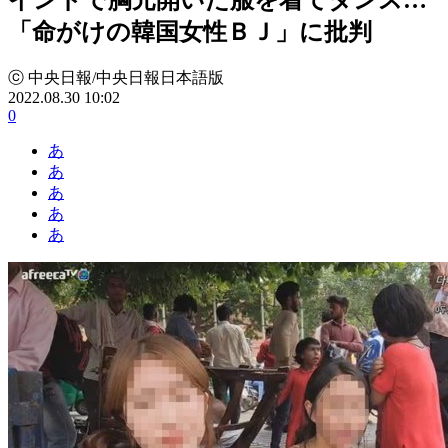
「命がけの韓国女性ＢＪ」に批判
ⓒ 中央日報/中央日報日本語版
2022.08.30 10:02
0
あ
あ
あ
あ
あ