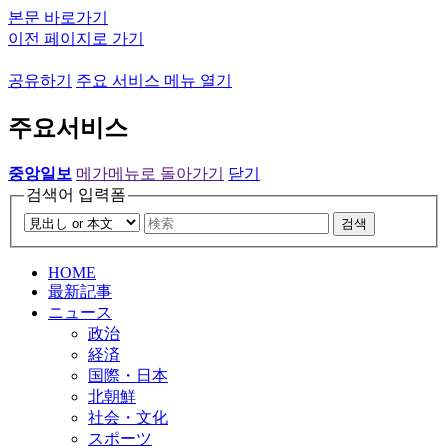
본문 바로가기
이전 페이지로 가기
공유하기
주요 서비스 메뉴 열기
주요서비스
중앙일보
메가메뉴로 돌아가기
닫기
검색어 입력폼
검색
HOME
最新記事
ニュース
政治
経済
国際・日本
北朝鮮
社会・文化
スポーツ