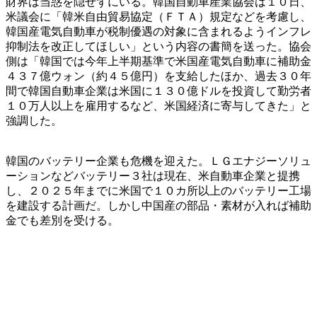
財界は当惑を隠せずにいる。韓国自動車産業協会は１０日、
米議会に「韓米自由貿易協定（ＦＴＡ）規定などを考慮し、
韓国産電気自動車が税制優遇の対象に含まれるようインフレ
抑制法を改正してほしい」という内容の書簡を送った。協会
側は「韓国では今年上半期基準で米国産電気自動車に補助金
４３７億ウォン（約４５億円）を支給したほか、過去３０年
間で韓国自動車企業は米国に１３０億ドルを投資して勤労者
１０万人以上を雇用するなど、米国経済に寄与してきた」と
強調した。
韓国のバッテリー企業も危機を迎えた。ＬＧエナジーソリュ
ーションなどバッテリー３社は現在、米自動車企業と提携
し、２０２５年までに米国で１０カ所以上のバッテリー工場
を建設する計画だ。しかし中国産の部品・素材が入れば補助
金でも差別を受ける。