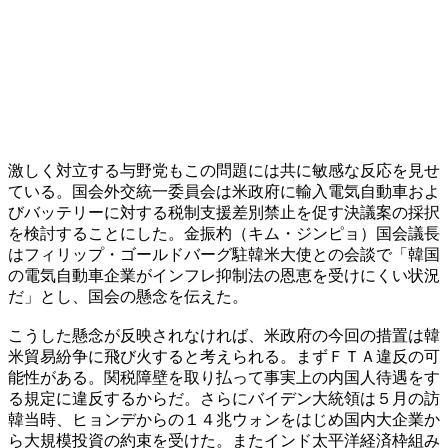
激しく対立する与野党もこの問題には共に敏感な反応を見せ
ている。国会外交統一委員会は米政府に輸入電気自動車およ
びバッテリーに対する税制支援差別禁止を促す決議案の採択
を検討することにした。金振杓（キム・ジンピョ）国会議長
はフィリップ・ゴールドバーグ駐韓米大使との会談で「韓国
の電気自動車企業がインフレ抑制法の恩恵を受けにくい状況
だ」とし、国会の懸念を伝えた。
こうした懸念が反映されなければ、米政府の今回の措置は韓
米貿易紛争に飛び火すると考えられる。まずＦＴＡ違反の可
能性がある。関税障壁を取り払って事実上の内国人待遇をす
る規定に違反するからだ。さらにバイデン大統領は５月の訪
韓当時、ヒョンデからの１４兆ウォンをはじめ国内大企業か
ら大規模投資の約束を受けた。またインド太平洋経済枠組み