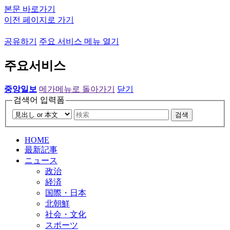
본문 바로가기
이전 페이지로 가기
공유하기
주요 서비스 메뉴 열기
주요서비스
중앙일보
메가메뉴로 돌아가기
닫기
검색어 입력폼
검색
HOME
最新記事
ニュース
政治
経済
国際・日本
北朝鮮
社会・文化
スポーツ