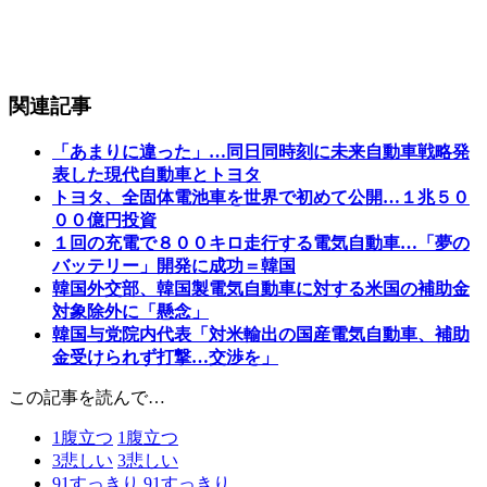
関連記事
「あまりに違った」…同日同時刻に未来自動車戦略発
表した現代自動車とトヨタ
トヨタ、全固体電池車を世界で初めて公開…１兆５０
００億円投資
１回の充電で８００キロ走行する電気自動車…「夢の
バッテリー」開発に成功＝韓国
韓国外交部、韓国製電気自動車に対する米国の補助金
対象除外に「懸念」
韓国与党院内代表「対米輸出の国産電気自動車、補助
金受けられず打撃…交渉を」
この記事を読んで…
1
腹立つ
1
腹立つ
3
悲しい
3
悲しい
91
すっきり
91
すっきり