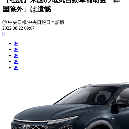
国除外」は遺憾
ⓒ 中央日報/中央日報日本語版
2022.08.22 09:07
0
あ
あ
あ
あ
あ