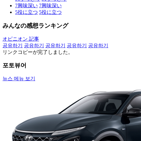
7
興味深い
7
興味深い
5
役に立つ
5
役に立つ
みんなの感想ランキング
オピニオン 記事
공유하기
공유하기
공유하기
공유하기
공유하기
リンクコピーが完了しました。
포토뷰어
뉴스 메뉴 보기