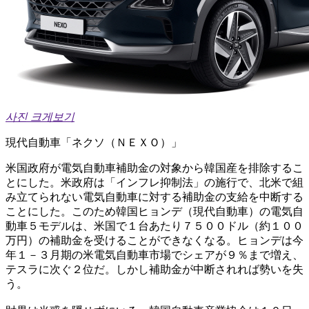
사진 크게보기
現代自動車「ネクソ（ＮＥＸＯ）」
米国政府が電気自動車補助金の対象から韓国産を排除するこ
とにした。米政府は「インフレ抑制法」の施行で、北米で組
み立てられない電気自動車に対する補助金の支給を中断する
ことにした。このため韓国ヒョンデ（現代自動車）の電気自
動車５モデルは、米国で１台あたり７５００ドル（約１００
万円）の補助金を受けることができなくなる。ヒョンデは今
年１－３月期の米電気自動車市場でシェアが９％まで増え、
テスラに次ぐ２位だ。しかし補助金が中断されれば勢いを失
う。