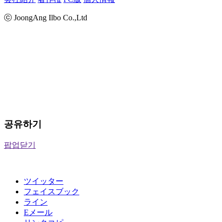
ⓒ JoongAng Ilbo Co.,Ltd
공유하기
팝업닫기
ツイッター
フェイスブック
ライン
Eメール