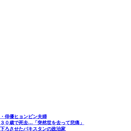
・俳優ヒョンビン夫婦
３０歳で死去…「突然世を去って悲痛」
下ろさせたパキスタンの政治家