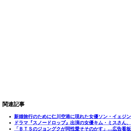
関連記事
新婚旅行のために仁川空港に現れた女優ソン・イェジン
ドラマ『スノードロップ』出演の女優キム・ミスさん、
「ＢＴＳのジョングクが同性愛そそのかす」…広告看板