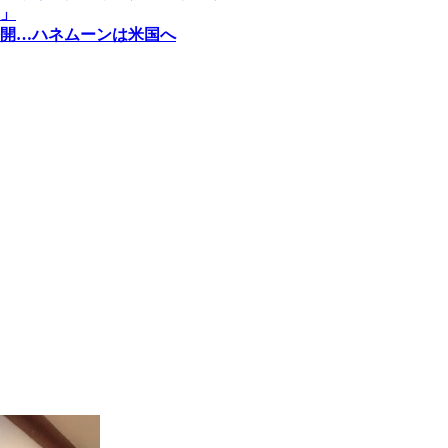
」
開…ハネムーンは米国へ