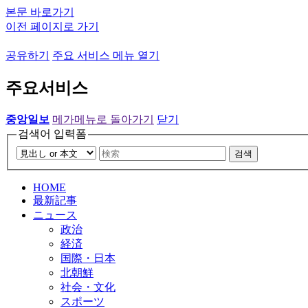
본문 바로가기
이전 페이지로 가기
공유하기
주요 서비스 메뉴 열기
주요서비스
중앙일보
메가메뉴로 돌아가기
닫기
검색어 입력폼
검색
HOME
最新記事
ニュース
政治
経済
国際・日本
北朝鮮
社会・文化
スポーツ