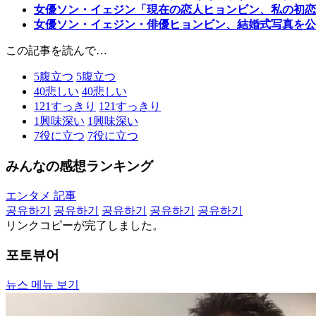
女優ソン・イェジン「現在の恋人ヒョンビン、私の初恋
女優ソン・イェジン・俳優ヒョンビン、結婚式写真を公
この記事を読んで…
5
腹立つ
5
腹立つ
40
悲しい
40
悲しい
121
すっきり
121
すっきり
1
興味深い
1
興味深い
7
役に立つ
7
役に立つ
みんなの感想ランキング
エンタメ 記事
공유하기
공유하기
공유하기
공유하기
공유하기
リンクコピーが完了しました。
포토뷰어
뉴스 메뉴 보기