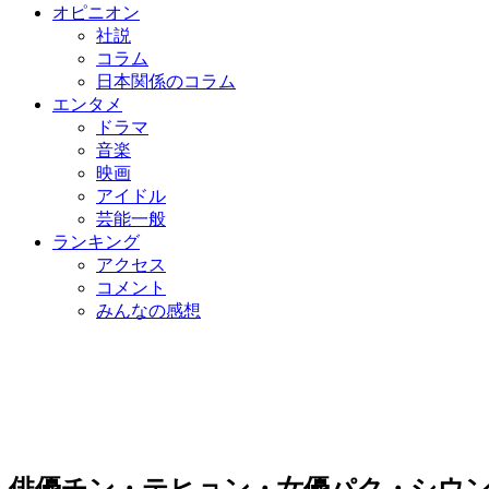
オピニオン
社説
コラム
日本関係のコラム
エンタメ
ドラマ
音楽
映画
アイドル
芸能一般
ランキング
アクセス
コメント
みんなの感想
俳優チン・テヒョン・女優パク・シウン