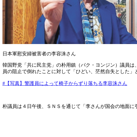
日本軍慰安婦被害者の李容洙さん
韓国野党「共に民主党」の朴用鎮（パク・ヨンジン）議員は
員の阻止で倒れたことに対して「ひどい、茫然自失とした」
#【写真】警護員によって椅子からずり落ちる李容洙さん
朴議員は４日午後、ＳＮＳを通じて「李さんが国会の地面に