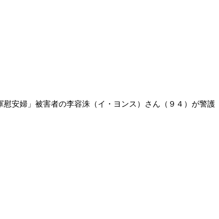
軍慰安婦」被害者の李容洙（イ・ヨンス）さん（９４）が警護
。