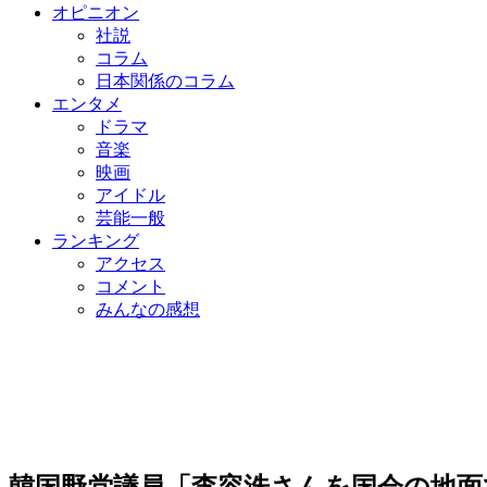
オピニオン
社説
コラム
日本関係のコラム
エンタメ
ドラマ
音楽
映画
アイドル
芸能一般
ランキング
アクセス
コメント
みんなの感想
韓国野党議員「李容洙さんを国会の地面