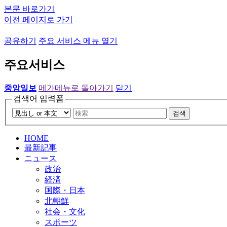
본문 바로가기
이전 페이지로 가기
공유하기
주요 서비스 메뉴 열기
주요서비스
중앙일보
메가메뉴로 돌아가기
닫기
검색어 입력폼
검색
HOME
最新記事
ニュース
政治
経済
国際・日本
北朝鮮
社会・文化
スポーツ