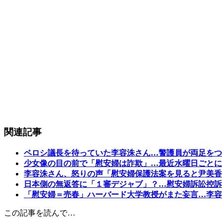
関連記事
ペロシ議長を待っていた李容洙さん…警護員が両足をつ
少女像の目の前で「慰安婦は詐欺」…最近水曜日ごとに
李容洙さん、怒りの声「慰安婦保護法案を見ると尹美香
日本側の無返答に「１審デジャブ」？…慰安婦訴訟控訴
「慰安婦＝売春」ハーバード大学教授がまた妄言…李容
この記事を読んで…