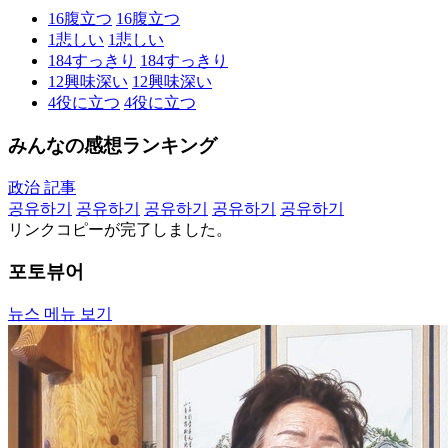
16
腹立つ
16
腹立つ
1
悲しい
1
悲しい
184
すっきり
184
すっきり
12
興味深い
12
興味深い
4
役に立つ
4
役に立つ
みんなの感想ランキング
政治 記事
공유하기
공유하기
공유하기
공유하기
공유하기
リンクコピーが完了しました。
포토뷰어
뉴스 메뉴 보기