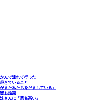
かんで連れて行った
起きていること
がまた私たちをだましている」
審も延期
洙さんに「悪名高い」