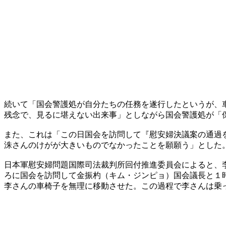
続いて「国会警護処が自分たちの任務を遂行したというが、
残念で、見るに堪えない出来事」としながら国会警護処が「
また、これは「この日国会を訪問して『慰安婦決議案の通過
洙さんのけがが大きいものでなかったことを願願う」とした
日本軍慰安婦問題国際司法裁判所回付推進委員会によると、
ろに国会を訪問して金振杓（キム・ジンピョ）国会議長と１
李さんの車椅子を無理に移動させた。この過程で李さんは乗