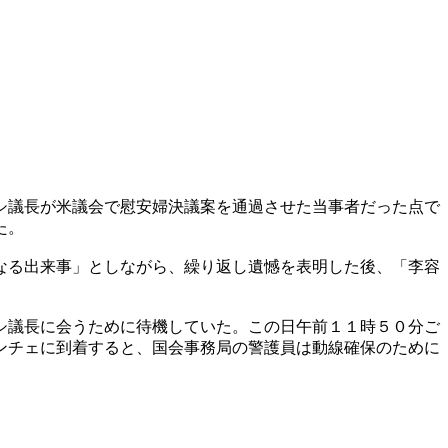
シ議長が米議会で慰安婦決議案を通過させた当事者だった点で
た。
なる出来事」としながら、繰り返し遺憾を表明した後、「李容
シ議長に会うために待機していた。この日午前１１時５０分ご
ンチェに到着すると、国会事務局の警護員は動線確保のために