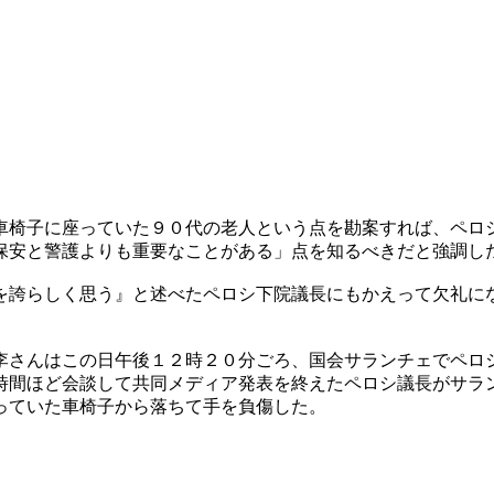
車椅子に座っていた９０代の老人という点を勘案すれば、ペロ
保安と警護よりも重要なことがある」点を知るべきだと強調し
を誇らしく思う』と述べたペロシ下院議長にもかえって欠礼に
。
李さんはこの日午後１２時２０分ごろ、国会サランチェでペロ
時間ほど会談して共同メディア発表を終えたペロシ議長がサラ
っていた車椅子から落ちて手を負傷した。