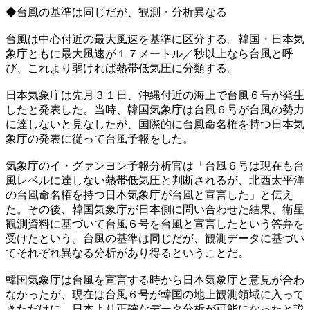
◆台風の基準は同じだが、観測・分析異なる
台風は中心付近の最大風速を基準に区分する。韓国・日本気
象庁ともに最大風速が１７メートル／秒以上なら台風と呼
び、これより弱ければ熱帯低気圧に分類する。
日本気象庁は先月３１日、沖縄付近の海上で台風６号が発生
したと発表した。当時、韓国気象庁は台風６号が台風の勢力
に達しないと見なしたが、国際的に台風命名権を持つ日本気
象庁の発表に従って台風予報をした。
気象庁のイ・グァンヨン予報分析官は「台風６号は現在も台
風レベルに達しない熱帯低気圧と判断されるが、北西太平洋
の台風命名権を持つ日本気象庁が台風と宣言した」と伝え
た。その後、韓国気象庁が日本側に問い合わせた結果、衛星
観測資料に基づいて台風６号を台風と宣言したという答弁を
受けたという。台風の基準は同じだが、観測データに基づい
てそれぞれ異なる分析があり得るということだ。
韓国気象庁は台風を宣言する時から日本気象庁と意見が合わ
なかったが、現在は台風６号が韓国の地上観測領域に入って
きただけに、日本より正確なデータ分析が可能になったと説