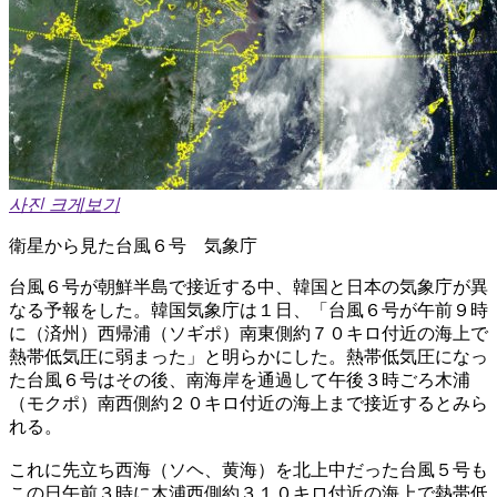
사진 크게보기
衛星から見た台風６号 気象庁
台風６号が朝鮮半島で接近する中、韓国と日本の気象庁が異
なる予報をした。韓国気象庁は１日、「台風６号が午前９時
に（済州）西帰浦（ソギポ）南東側約７０キロ付近の海上で
熱帯低気圧に弱まった」と明らかにした。熱帯低気圧になっ
た台風６号はその後、南海岸を通過して午後３時ごろ木浦
（モクポ）南西側約２０キロ付近の海上まで接近するとみら
れる。
これに先立ち西海（ソヘ、黄海）を北上中だった台風５号も
この日午前３時に木浦西側約３１０キロ付近の海上で熱帯低