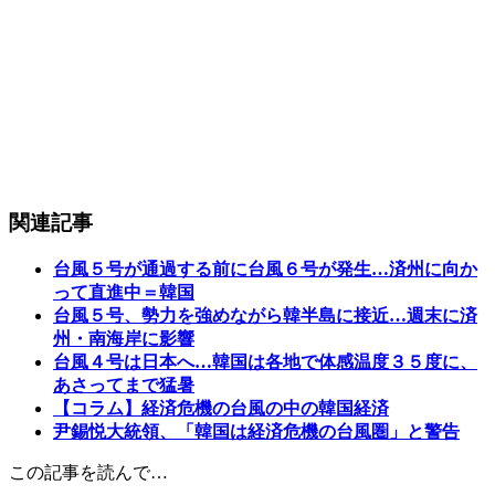
関連記事
台風５号が通過する前に台風６号が発生…済州に向か
って直進中＝韓国
台風５号、勢力を強めながら韓半島に接近…週末に済
州・南海岸に影響
台風４号は日本へ…韓国は各地で体感温度３５度に、
あさってまで猛暑
【コラム】経済危機の台風の中の韓国経済
尹錫悦大統領、「韓国は経済危機の台風圏」と警告
この記事を読んで…