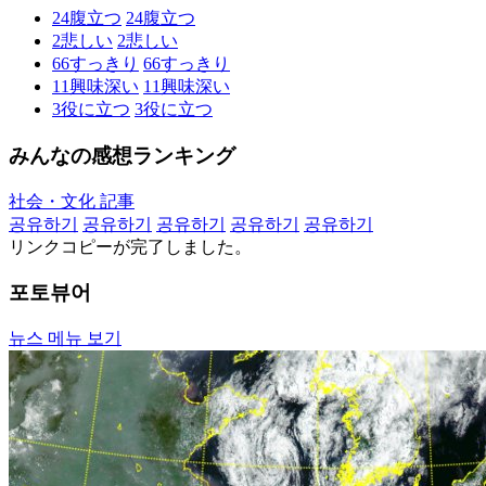
24
腹立つ
24
腹立つ
2
悲しい
2
悲しい
66
すっきり
66
すっきり
11
興味深い
11
興味深い
3
役に立つ
3
役に立つ
みんなの感想ランキング
社会・文化 記事
공유하기
공유하기
공유하기
공유하기
공유하기
リンクコピーが完了しました。
포토뷰어
뉴스 메뉴 보기