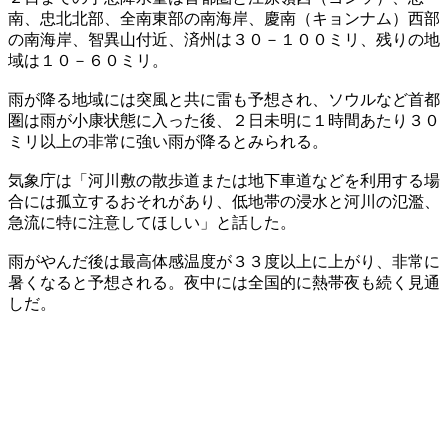
南、忠北北部、全南東部の南海岸、慶南（キョンナム）西部
の南海岸、智異山付近、済州は３０－１００ミリ、残りの地
域は１０－６０ミリ。
雨が降る地域には突風と共に雷も予想され、ソウルなど首都
圏は雨が小康状態に入った後、２日未明に１時間あたり３０
ミリ以上の非常に強い雨が降るとみられる。
気象庁は「河川敷の散歩道または地下車道などを利用する場
合には孤立するおそれがあり、低地帯の浸水と河川の氾濫、
急流に特に注意してほしい」と話した。
雨がやんだ後は最高体感温度が３３度以上に上がり、非常に
暑くなると予想される。夜中には全国的に熱帯夜も続く見通
しだ。