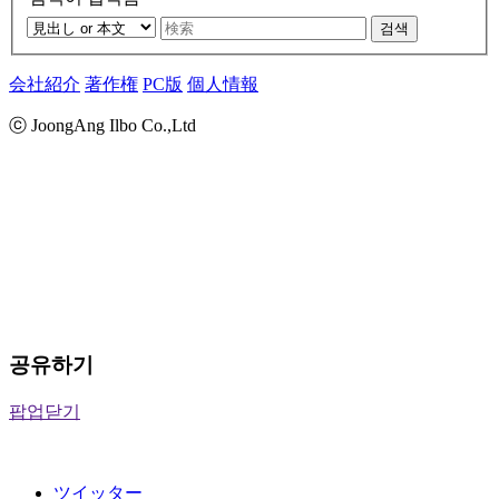
검색
会社紹介
著作権
PC版
個人情報
ⓒ JoongAng Ilbo Co.,Ltd
공유하기
팝업닫기
ツイッター