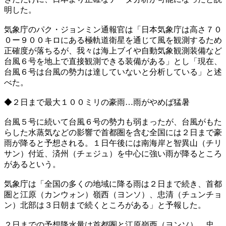
明した。
気象庁のパク・ジョンミン通報官は「日本気象庁は高さ７０
０ー９００キロにある極軌道衛星を通じて風を観測するため
正確度が落ちるが、我々は海上ブイや自動気象観測装備など
台風６号を地上で直接観測できる装備がある」とし「現在、
台風６号は台風の勢力は達していないと分析している」と述
べた。
◆２日まで最大１００ミリの豪雨…雨がやめば猛暑
台風５号に続いて台風６号の勢力も弱まったが、台風がもた
らした水蒸気などの影響で首都圏を含む全国には２日まで豪
雨が降ると予想される。１日午後には南海岸と智異山（チリ
サン）付近、済州（チェジュ）を中心に強い雨が降るところ
があるという。
気象庁は「全国の多くの地域に降る雨は２日まで続き、首都
圏と江原（カンウォン）嶺西（ヨンソ）、忠清（チュンチョ
ン）北部は３日朝まで続くところがある」と予報した。
２日までの予想降水量は首都圏と江原嶺西（ヨンソ）、忠