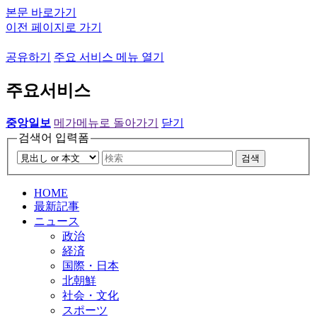
본문 바로가기
이전 페이지로 가기
공유하기
주요 서비스 메뉴 열기
주요서비스
중앙일보
메가메뉴로 돌아가기
닫기
검색어 입력폼
검색
HOME
最新記事
ニュース
政治
経済
国際・日本
北朝鮮
社会・文化
スポーツ