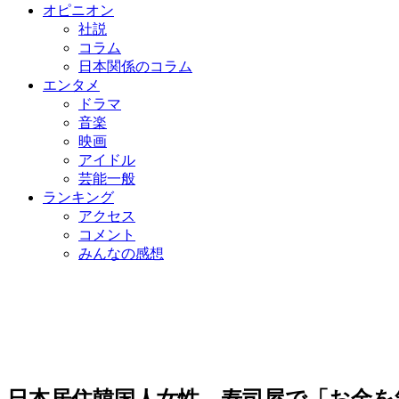
オピニオン
社説
コラム
日本関係のコラム
エンタメ
ドラマ
音楽
映画
アイドル
芸能一般
ランキング
アクセス
コメント
みんなの感想
日本居住韓国人女性、寿司屋で「お金を