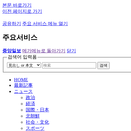
본문 바로가기
이전 페이지로 가기
공유하기
주요 서비스 메뉴 열기
주요서비스
중앙일보
메가메뉴로 돌아가기
닫기
검색어 입력폼
검색
HOME
最新記事
ニュース
政治
経済
国際・日本
北朝鮮
社会・文化
スポーツ