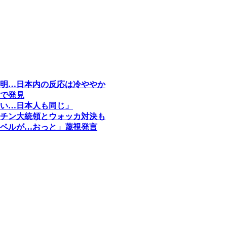
明…日本内の反応は冷ややか
で発見
い…日本人も同じ」
チン大統領とウォッカ対決も
ベルが…おっと」蔑視発言