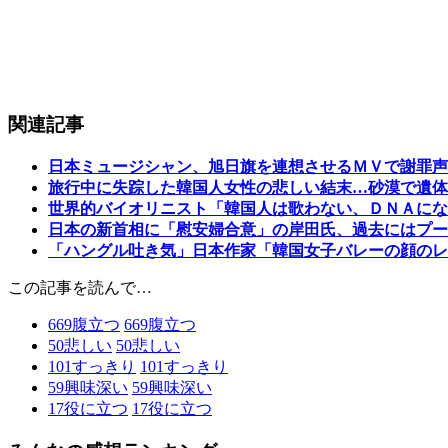
関連記事
日本ミュージシャン、旭日旗を連想させるＭＶで謝罪声
旅行中に失踪した韓国人女性の悲しい結末…砂漠で遺体
世界的バイオリニスト「韓国人は歌わない、ＤＮＡにな
日本の新首相に「慰安婦合意」の岸田氏、過去にはプー
「ハングル吐き気」日本作家「韓国女子バレーの顔のレ
この記事を読んで…
669
腹立つ
669
腹立つ
50
悲しい
50
悲しい
101
すっきり
101
すっきり
59
興味深い
59
興味深い
17
役に立つ
17
役に立つ