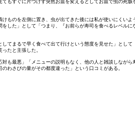
見てもすぐに片づけず突然お皿を変えるとしてお皿で虫の死骸
漬けものを左側に置き、虫が出てきた後には私が使いにくいよ
問をした」として「つまり、『お前らが寿司を食べるレベルに
としてまるで早く食べて出て行けという態度を見せた」として
笑ったと主張した。
応対も最悪」「メニューの説明もなく、他の人と雑談しながら
司のわさびの量がその都度違った」という口コミがある。