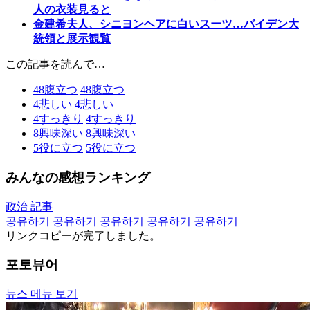
人の衣装見ると
金建希夫人、シニヨンヘアに白いスーツ…バイデン大
統領と展示観覧
この記事を読んで…
48
腹立つ
48
腹立つ
4
悲しい
4
悲しい
4
すっきり
4
すっきり
8
興味深い
8
興味深い
5
役に立つ
5
役に立つ
みんなの感想ランキング
政治 記事
공유하기
공유하기
공유하기
공유하기
공유하기
リンクコピーが完了しました。
포토뷰어
뉴스 메뉴 보기