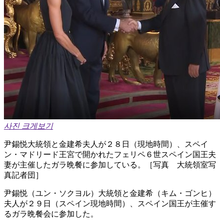
사진 크게보기
尹錫悦大統領と金建希夫人が２８日（現地時間）、スペイ
ン・マドリード王宮で開かれたフェリペ６世スペイン国王夫
妻が主催したガラ晩餐に参加している。［写真 大統領室写
真記者団］
尹錫悦（ユン・ソクヨル）大統領と金建希（キム・ゴンヒ）
夫人が２９日（スペイン現地時間）、スペイン国王が主催す
るガラ晩餐会に参加した。