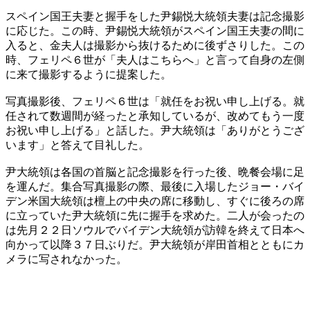
スペイン国王夫妻と握手をした尹錫悦大統領夫妻は記念撮影
に応じた。この時、尹錫悦大統領がスペイン国王夫妻の間に
入ると、金夫人は撮影から抜けるために後ずさりした。この
時、フェリペ６世が「夫人はこちらへ」と言って自身の左側
に来て撮影するように提案した。
写真撮影後、フェリペ６世は「就任をお祝い申し上げる。就
任されて数週間が経ったと承知しているが、改めてもう一度
お祝い申し上げる」と話した。尹大統領は「ありがとうござ
います」と答えて目礼した。
尹大統領は各国の首脳と記念撮影を行った後、晩餐会場に足
を運んだ。集合写真撮影の際、最後に入場したジョー・バイ
デン米国大統領は檀上の中央の席に移動し、すぐに後ろの席
に立っていた尹大統領に先に握手を求めた。二人が会ったの
は先月２２日ソウルでバイデン大統領が訪韓を終えて日本へ
向かって以降３７日ぶりだ。尹大統領が岸田首相とともにカ
メラに写されなかった。