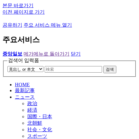
본문 바로가기
이전 페이지로 가기
공유하기
주요 서비스 메뉴 열기
주요서비스
중앙일보
메가메뉴로 돌아가기
닫기
검색어 입력폼
검색
HOME
最新記事
ニュース
政治
経済
国際・日本
北朝鮮
社会・文化
スポーツ