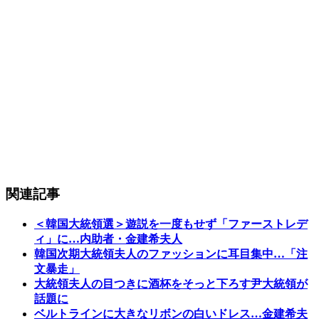
関連記事
＜韓国大統領選＞遊説を一度もせず「ファーストレデ
ィ」に…内助者・金建希夫人
韓国次期大統領夫人のファッションに耳目集中…「注
文暴走」
大統領夫人の目つきに酒杯をそっと下ろす尹大統領が
話題に
ベルトラインに大きなリボンの白いドレス…金建希夫