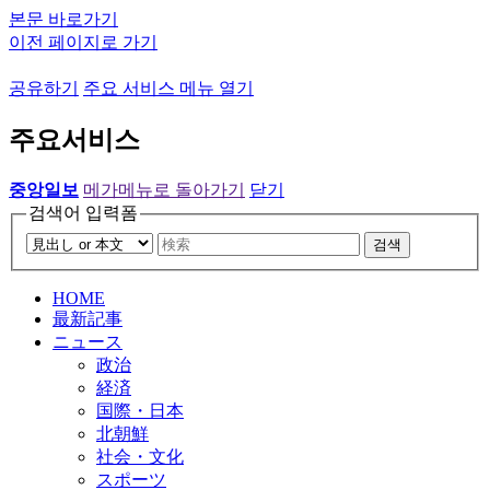
본문 바로가기
이전 페이지로 가기
공유하기
주요 서비스 메뉴 열기
주요서비스
중앙일보
메가메뉴로 돌아가기
닫기
검색어 입력폼
검색
HOME
最新記事
ニュース
政治
経済
国際・日本
北朝鮮
社会・文化
スポーツ