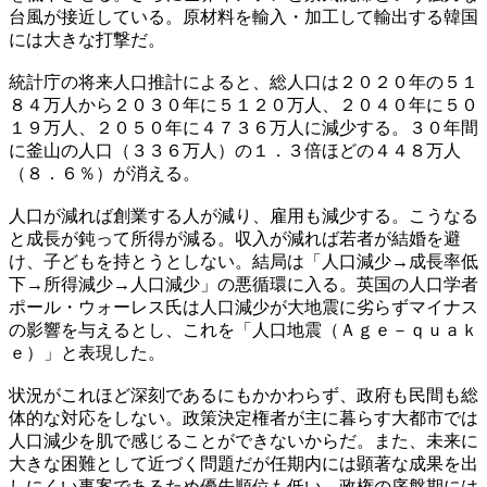
台風が接近している。原材料を輸入・加工して輸出する韓国
には大きな打撃だ。
統計庁の将来人口推計によると、総人口は２０２０年の５１
８４万人から２０３０年に５１２０万人、２０４０年に５０
１９万人、２０５０年に４７３６万人に減少する。３０年間
に釜山の人口（３３６万人）の１．３倍ほどの４４８万人
（８．６％）が消える。
人口が減れば創業する人が減り、雇用も減少する。こうなる
と成長が鈍って所得が減る。収入が減れば若者が結婚を避
け、子どもを持とうとしない。結局は「人口減少→成長率低
下→所得減少→人口減少」の悪循環に入る。英国の人口学者
ポール・ウォーレス氏は人口減少が大地震に劣らずマイナス
の影響を与えるとし、これを「人口地震（Ａｇｅ－ｑｕａｋ
ｅ）」と表現した。
状況がこれほど深刻であるにもかかわらず、政府も民間も総
体的な対応をしない。政策決定権者が主に暮らす大都市では
人口減少を肌で感じることができないからだ。また、未来に
大きな困難として近づく問題だが任期内には顕著な成果を出
しにくい事案であるため優先順位も低い。政権の序盤期には