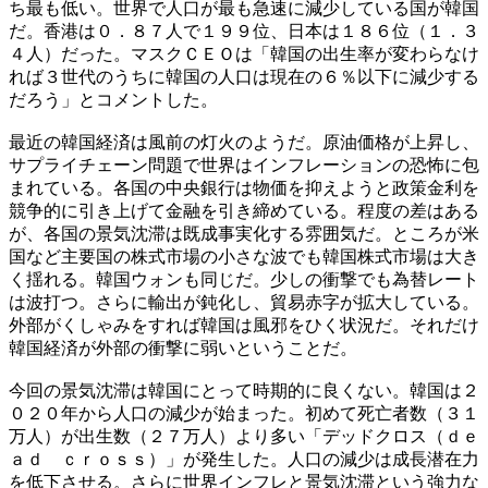
ち最も低い。世界で人口が最も急速に減少している国が韓国
だ。香港は０．８７人で１９９位、日本は１８６位（１．３
４人）だった。マスクＣＥＯは「韓国の出生率が変わらなけ
れば３世代のうちに韓国の人口は現在の６％以下に減少する
だろう」とコメントした。
最近の韓国経済は風前の灯火のようだ。原油価格が上昇し、
サプライチェーン問題で世界はインフレーションの恐怖に包
まれている。各国の中央銀行は物価を抑えようと政策金利を
競争的に引き上げて金融を引き締めている。程度の差はある
が、各国の景気沈滞は既成事実化する雰囲気だ。ところが米
国など主要国の株式市場の小さな波でも韓国株式市場は大き
く揺れる。韓国ウォンも同じだ。少しの衝撃でも為替レート
は波打つ。さらに輸出が鈍化し、貿易赤字が拡大している。
外部がくしゃみをすれば韓国は風邪をひく状況だ。それだけ
韓国経済が外部の衝撃に弱いということだ。
今回の景気沈滞は韓国にとって時期的に良くない。韓国は２
０２０年から人口の減少が始まった。初めて死亡者数（３１
万人）が出生数（２７万人）より多い「デッドクロス（ｄｅ
ａｄ ｃｒｏｓｓ）」が発生した。人口の減少は成長潜在力
を低下させる。さらに世界インフレと景気沈滞という強力な