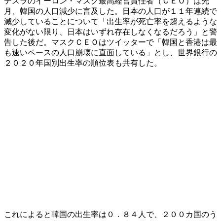
テスラのイーロン・マスク最高経営責任者（ＣＥＯ）は先
月、韓国の人口減少に言及した。日本の人口が１１年連続で
減少していることについて「出生率が死亡率を超えるような
変化がない限り、日本はいずれ存在しなくなるだろう」と警
告した後だ。マスクＣＥＯはツイッターで「韓国と香港は最
も速いペースの人口崩壊に直面している」とし、世界銀行の
２０２０年国別出生率の順位表も共有した。
これによると韓国の出生率は０．８４人で、２００カ国のう