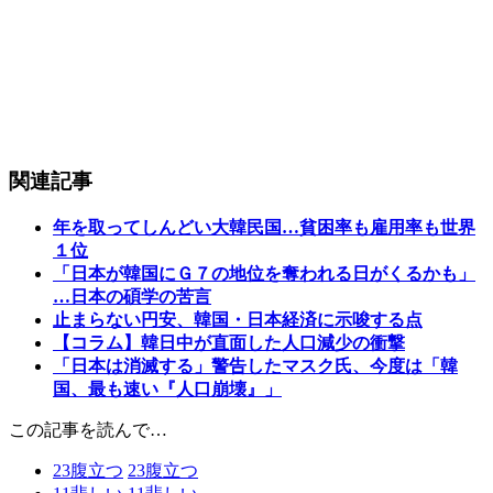
関連記事
年を取ってしんどい大韓民国…貧困率も雇用率も世界
１位
「日本が韓国にＧ７の地位を奪われる日がくるかも」
…日本の碩学の苦言
止まらない円安、韓国・日本経済に示唆する点
【コラム】韓日中が直面した人口減少の衝撃
「日本は消滅する」警告したマスク氏、今度は「韓
国、最も速い『人口崩壊』」
この記事を読んで…
23
腹立つ
23
腹立つ