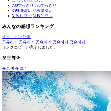
11
悲しい
11
悲しい
730
すっきり
730
すっきり
35
興味深い
35
興味深い
31
役に立つ
31
役に立つ
みんなの感想ランキング
オピニオン 記事
공유하기
공유하기
공유하기
공유하기
공유하기
リンクコピーが完了しました。
포토뷰어
뉴스 메뉴 보기