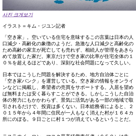
사진 크게보기
イラスト＝キム・ジユン記者
「空き家」。空いている住宅を意味するこの言葉は日本の人
口減少・高齢化の象徴のようだ。急激な人口減少と高齢化の
ため高齢の家主が死亡しても売れず、相続人が管理をあきら
めて放置した家だ。東京だけで空き家の比率が住宅全体の１
０％を超えるほどであり、深刻な社会問題になって久しい。
日本ではこうした問題を解決するため、地方自治体ごとに
「空き家バンク」を運営している。空き家の情報をオンライ
ンなどに掲載し、希望者の売買をサポートする。入居を望め
ば無料または安く暮らすことができる。しかしこうした自治
体の努力にもかかわらず、景気に活気がある一部の地域で取
引されるだけで、投資は多くない。日本総務省によると、２
０１５年から４年間に住民が一人もなく消えた村が１６４カ
所にのぼる。９日ごとに村１つが消えているということだ。