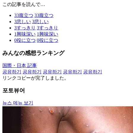
この記事を読んで…
33
腹立つ
33
腹立つ
3
悲しい
3
悲しい
3
すっきり
3
すっきり
1
興味深い
1
興味深い
0
役に立つ
0
役に立つ
みんなの感想ランキング
国際・日本 記事
공유하기
공유하기
공유하기
공유하기
공유하기
リンクコピーが完了しました。
포토뷰어
뉴스 메뉴 보기