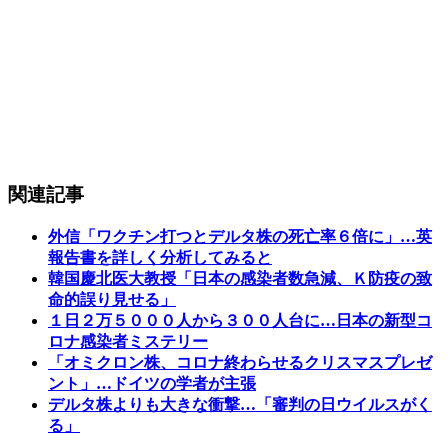
関連記事
外信「ワクチン打つとデルタ株の死亡率６倍に」…英
報告書を詳しく分析してみると
韓国慶北医大教授「日本の感染者数急減、Ｋ防疫の致
命的誤り見せる」
１日２万５０００人から３００人台に…日本の新型コ
ロナ感染者ミステリー
「オミクロン株、コロナ終わらせるクリスマスプレゼ
ント」…ドイツの学者が主張
デルタ株よりも大きな衝撃…「審判の日ウイルスがく
る」