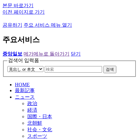
본문 바로가기
이전 페이지로 가기
공유하기
주요 서비스 메뉴 열기
주요서비스
중앙일보
메가메뉴로 돌아가기
닫기
검색어 입력폼
검색
HOME
最新記事
ニュース
政治
経済
国際・日本
北朝鮮
社会・文化
スポーツ