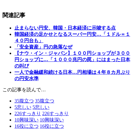
関連記事
止まらない円安、韓国・日本経済に示唆する点
韓国経済の足かせとなるスーパー円安…「１ドル＝１
４０円台も」
「安全資産」円の急落なぜ
【ナウ・イン・ジャパン】１００円ショップが３００
円ショップに…「１０００兆円の罠」にはまった日本
の叫び
一人で金融緩和続ける日本…円相場は４年８カ月ぶり
の円安水準
この記事を読んで…
35
腹立つ
35
腹立つ
5
悲しい
5
悲しい
226
すっきり
226
すっきり
10
興味深い
10
興味深い
16
役に立つ
16
役に立つ