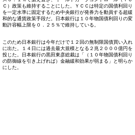
Ｃ）政策も維持することにした。ＹＣＣは特定の国債利回り
を一定水準に固定するため中央銀行が発券力を動員する超緩
和的な通貨政策手段だ。日本銀行は１０年物国債利回りの変
動許容幅上限を０．２５％で維持している。
このため日本銀行は今年だけで１２回の無制限国債買い入れ
に出た。１４日には過去最大規模となる２兆２０００億円を
投じた。日本銀行の黒田東彦総裁は「（１０年物国債利回り
の防御線を引き上げれば）金融緩和効果が弱まる」と明らか
にした。