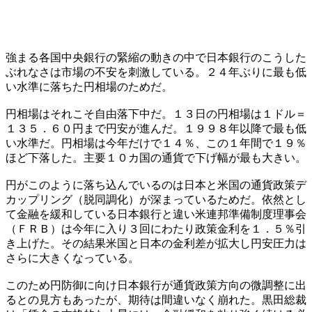
強まる各国中央銀行の緊縮の動きの中で日本銀行のこうした
ぶれなさは市場の不安を刺激している。２４年ぶりに最も低
い水準に落ちた円相場のためだ。
円相場はそれこそ自由落下中だ。１３日の円相場は１ドル＝
１３５．６０円まで円安が進んだ。１９９８年以降で最も低
い水準だ。円相場は今年だけで１４％、この１年間で１９％
ほど下落した。主要１０カ国の通貨で下げ幅が最も大きい。
円がこのように落ち込んでいるのは日本と米国の通貨政策デ
カップリング（脱同調化）が深まっているためだ。依然とし
て金融を緩和している日本銀行と違い米連邦準備制度理事会
（ＦＲＢ）は今年に入り３回にわたり政策金利を１．５％引
き上げた。その結果米国と日本の金利差が拡大し円安圧力は
さらに大きくなっている。
このため円防御に向け日本銀行が通貨政策方向の微調整に出
るとの見方もあったが、期待は間違いなく崩れた。黒田総裁