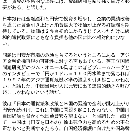
は「賃金の本格的な上昇には、金融緩和を粘り強く続ける必
要がある」と話した。
日本銀行は金融緩和と円安で投資を増やし、企業の業績改善
を通じた賃金引き上げと消費拡大で物価が上がる好循環を期
待している。物価は２％台初めにかろうじて入っただけに緩
和的通貨政策にともなう負担も他の国に比べ相対的に少な
い。
問題は円安が市場の危険を育てるというところにある。アジ
ア金融危機再現の可能性に対する声も出ている。英王立国際
問題研究所のジム・オニール氏はこのほどブルームバーグと
のインタビューで「円が１ドル＝１５０円水準まで落ちれば
１９９７年のアジア通貨危機水準の混乱を引き起こしかねな
い」と話した。中国当局が人民元安に出て連鎖的動きを呼び
起こしかねないという話だ。
彼は「日本の通貨緩和政策と米国の緊縮で金利が跳ね上がり
円安が続けば、これは中国に問題を起こしかねない。中国は
自国経済を脅かす他国通貨安を望まない」と強調した。続け
て「中国は（円安を日本の）輸出競争力を高めるための不公
正なものと判断するだろう。自国経済保護に向けた外国為替