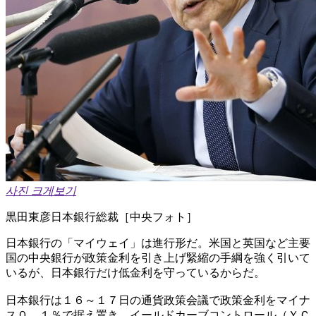
사진 크게보기
黒田東彦日本銀行総裁［中央フォト］
日本銀行の「マイウェイ」は進行形だ。米国と英国など主要
国の中央銀行が政策金利を引き上げ緊縮の手綱を強く引いて
いるが、日本銀行だけ低金利を守っているからだ。
日本銀行は１６～１７日の通貨政策会議で政策金利をマイナ
ス０．１％で据え置き、イールドカーブコントロール（ＹＣ