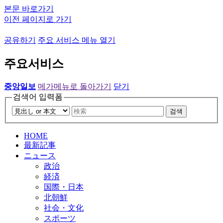
본문 바로가기
이전 페이지로 가기
공유하기
주요 서비스 메뉴 열기
주요서비스
중앙일보
메가메뉴로 돌아가기
닫기
검색어 입력폼
검색
HOME
最新記事
ニュース
政治
経済
国際・日本
北朝鮮
社会・文化
スポーツ