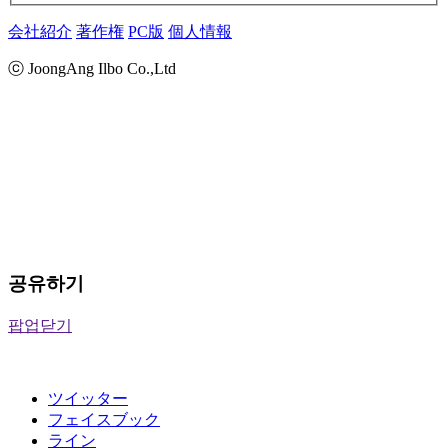
会社紹介
著作権
PC版
個人情報
ⓒ JoongAng Ilbo Co.,Ltd
공유하기
팝업닫기
ツイッター
フェイスブック
ライン