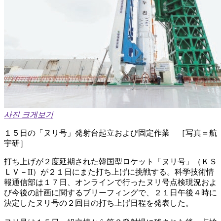
사진 크게보기
１５日の「ヌリ号」発射台起立および固定作業 ［写真＝航
宇研］
打ち上げが２度延期された韓国型ロケット「ヌリ号」（ＫＳ
ＬＶ－II）が２１日にまた打ち上げに挑戦する。科学技術情
報通信部は１７日、オンラインで行ったヌリ号点検現況およ
び今後の計画に関するブリーフィングで、２１日午後４時に
決定したヌリ号の２回目の打ち上げ日程を発表した。