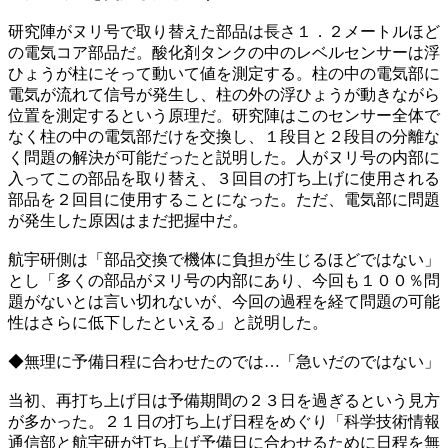
研究陣がヌリ号で取り替えた部品は長さ１．２メートルほど
の電気コア部品だ。酸化剤タンクの中のレベルセンサーは浮
ひょうが柱にそって動いて値を測定する。柱の中の電気部に
電気が流れて信号が発生し、柱の外の浮ひょうが動きながら
位置を測定するという原理だ。研究陣はこのセンサー全体で
なく柱の中の電気部だけを交換し、１段目と２段目の分離な
く問題の解決が可能だったと説明した。人がヌリ号の内部に
入ってこの部品を取り替え、３回目の打ち上げに使用される
部品を２回目に使用することになった。ただ、電気部に問題
が発生した原因はまだ把握中だ。
航宇研側は「部品交換で機体に負担が生じるほどではない」
とし「多くの部品がヌリ号の内部にあり、今回も１００％問
題がないとは言い切れないが、今回の過程を経て問題の可能
性はさらに低下したといえる」と説明した。
◆無理に予備日程に合わせたのでは…「急いだのではない」
当初、再打ち上げ日は予備期間の２３日を過ぎるという見方
が多かった。２１日の打ち上げ日程をめぐり「科学技術情報
通信部と航宇研が打ち上げ予備日に合わせるために日程を無