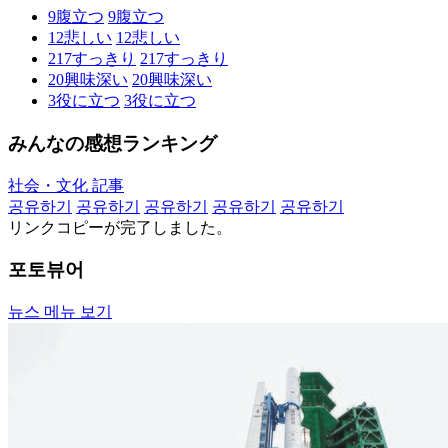
9
腹立つ
9
腹立つ
12
悲しい
12
悲しい
217
すっきり
217
すっきり
20
興味深い
20
興味深い
3
役に立つ
3
役に立つ
みんなの感想ランキング
社会・文化 記事
공유하기
공유하기
공유하기
공유하기
공유하기
リンクコピーが完了しました。
포토뷰어
뉴스 메뉴 보기