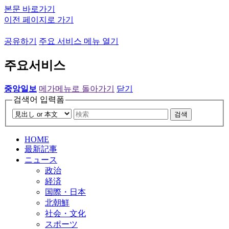
본문 바로가기
이전 페이지로 가기
공유하기
주요 서비스 메뉴 열기
주요서비스
중앙일보
메가메뉴로 돌아가기
닫기
검색어 입력폼
검색
HOME
最新記事
ニュース
政治
経済
国際・日本
北朝鮮
社会・文化
スポーツ