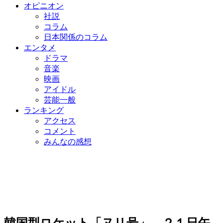
オピニオン
社説
コラム
日本関係のコラム
エンタメ
ドラマ
音楽
映画
アイドル
芸能一般
ランキング
アクセス
コメント
みんなの感想
韓国型ロケット「ヌリ号」 ２１日午