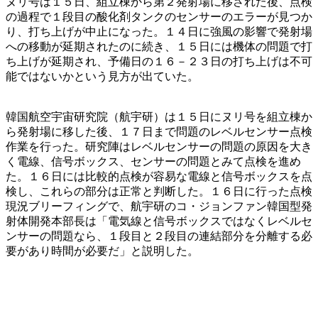
ヌリ号は１５日、組立棟から第２発射場に移された後、点検
の過程で１段目の酸化剤タンクのセンサーのエラーが見つか
り、打ち上げが中止になった。１４日に強風の影響で発射場
への移動が延期されたのに続き、１５日には機体の問題で打
ち上げが延期され、予備日の１６－２３日の打ち上げは不可
能ではないかという見方が出ていた。
韓国航空宇宙研究院（航宇研）は１５日にヌリ号を組立棟か
ら発射場に移した後、１７日まで問題のレベルセンサー点検
作業を行った。研究陣はレベルセンサーの問題の原因を大き
く電線、信号ボックス、センサーの問題とみて点検を進め
た。１６日には比較的点検が容易な電線と信号ボックスを点
検し、これらの部分は正常と判断した。１６日に行った点検
現況ブリーフィングで、航宇研のコ・ジョンファン韓国型発
射体開発本部長は「電気線と信号ボックスではなくレベルセ
ンサーの問題なら、１段目と２段目の連結部分を分離する必
要があり時間が必要だ」と説明した。