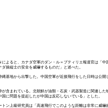
Ｎによると、カナダ空軍のダン・ル＝ブティリエ報道官は「中
ナダ操縦士の安全を威嚇するものだ」と述べた。
沖縄基地から出撃した。中国空軍が近接飛行をした日時は公開
沖が含まれている。北朝鮮が油類・石炭・武器製造に関連した
中国に問題を提起したが中国は反応しないでいる」とした。
ートン上級研究員は「高速飛行でこのような距離は非常に威嚇