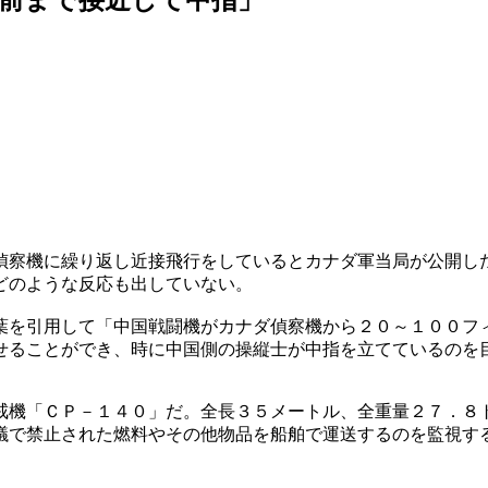
偵察機に繰り返し近接飛行をしているとカナダ軍当局が公開し
どのような反応も出していない。
葉を引用して「中国戦闘機がカナダ偵察機から２０～１００フ
せることができ、時に中国側の操縦士が中指を立てているのを
戒機「ＣＰ－１４０」だ。全長３５メートル、全重量２７．８
議で禁止された燃料やその他物品を船舶で運送するのを監視す