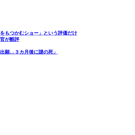
をもつかむショー」という評価だけ
官が酷評
出願…３カ月後に謎の死」