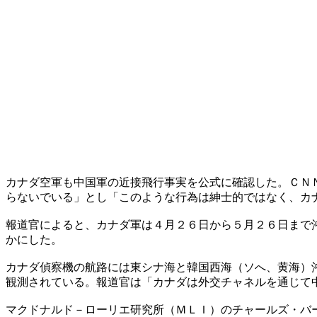
カナダ空軍も中国軍の近接飛行事実を公式に確認した。ＣＮ
らないでいる」とし「このような行為は紳士的ではなく、カ
報道官によると、カナダ軍は４月２６日から５月２６日まで
かにした。
カナダ偵察機の航路には東シナ海と韓国西海（ソへ、黄海）
観測されている。報道官は「カナダは外交チャネルを通じて
マクドナルド－ローリエ研究所（ＭＬＩ）のチャールズ・バ