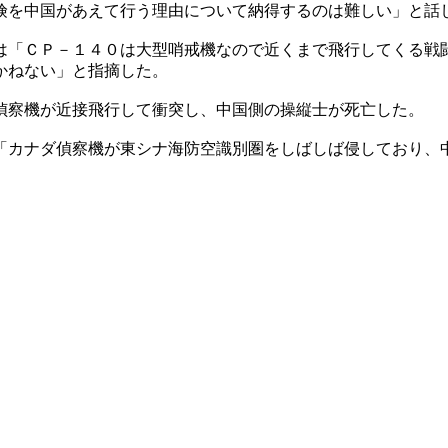
険を中国があえて行う理由について納得するのは難しい」と話
は「ＣＰ－１４０は大型哨戒機なので近くまで飛行してくる戦
かねない」と指摘した。
偵察機が近接飛行して衝突し、中国側の操縦士が死亡した。
「カナダ偵察機が東シナ海防空識別圏をしばしば侵しており、