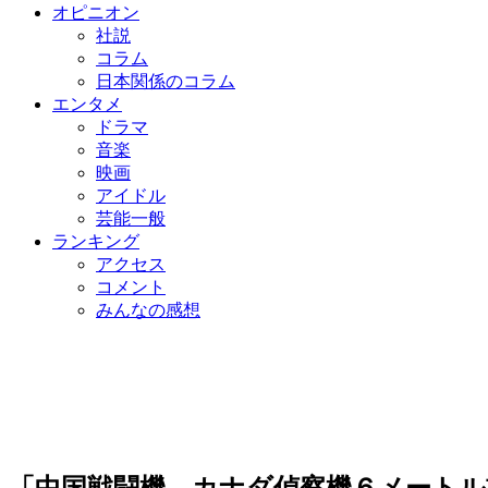
オピニオン
社説
コラム
日本関係のコラム
エンタメ
ドラマ
音楽
映画
アイドル
芸能一般
ランキング
アクセス
コメント
みんなの感想
「中国戦闘機、カナダ偵察機６メートル