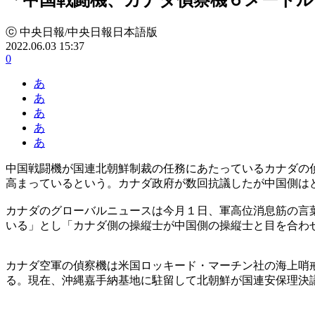
ⓒ 中央日報/中央日報日本語版
2022.06.03 15:37
0
あ
あ
あ
あ
あ
中国戦闘機が国連北朝鮮制裁の任務にあたっているカナダの
高まっているという。カナダ政府が数回抗議したが中国側は
カナダのグローバルニュースは今月１日、軍高位消息筋の言
いる」とし「カナダ側の操縦士が中国側の操縦士と目を合わ
カナダ空軍の偵察機は米国ロッキード・マーチン社の海上哨
る。現在、沖縄嘉手納基地に駐留して北朝鮮が国連安保理決