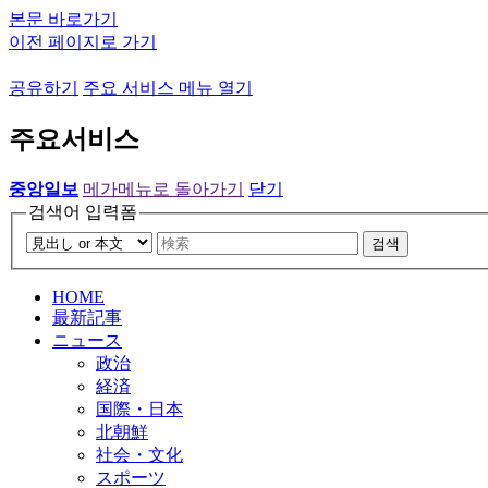
본문 바로가기
이전 페이지로 가기
공유하기
주요 서비스 메뉴 열기
주요서비스
중앙일보
메가메뉴로 돌아가기
닫기
검색어 입력폼
검색
HOME
最新記事
ニュース
政治
経済
国際・日本
北朝鮮
社会・文化
スポーツ