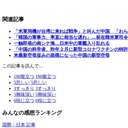
関連記事
「米軍用機が台湾に来れば戦争」と叫んだ中国 「わら
「韓国の軍事力、率直に相当な遅れ」…前在韓米軍司令
一触即発の南シナ海…日米中の軍艦入り乱れる
「中国の科学者、昨年２月に新型コロナワクチンの特許
米最新空母並みの規模になった中国の新型空母
この記事を読んで…
190
腹立つ
190
腹立つ
5
悲しい
5
悲しい
3
すっきり
3
すっきり
5
興味深い
5
興味深い
6
役に立つ
6
役に立つ
みんなの感想ランキング
国際・日本 記事