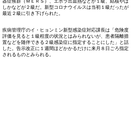
器症候群（ＭＥＲＳ）、エボラ出血熱などが１級、結核やは
しかなどが２級だ。新型コロナウイルスは当初１級だったが
最近２級に引き下げられた。
疾病管理庁のイ・ヒョンミン新型感染症対応課長は「危険度
評価を見ると１級程度の状況とはみられないが、患者隔離措
置などを随伴できる２級感染症に指定することにした」と話
した。告示改正に１週間ほどかかるだけに来月８日ごろ指定
されるものとみられる。