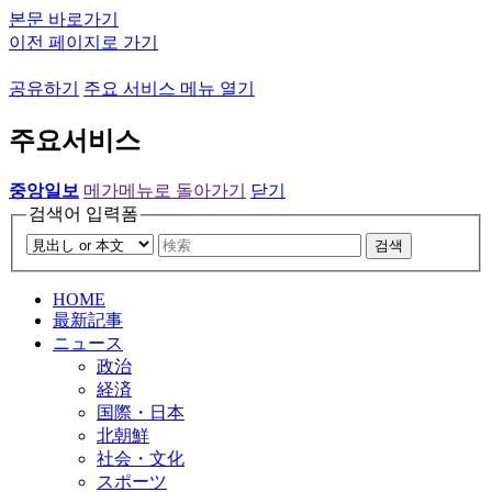
본문 바로가기
이전 페이지로 가기
공유하기
주요 서비스 메뉴 열기
주요서비스
중앙일보
메가메뉴로 돌아가기
닫기
검색어 입력폼
검색
HOME
最新記事
ニュース
政治
経済
国際・日本
北朝鮮
社会・文化
スポーツ