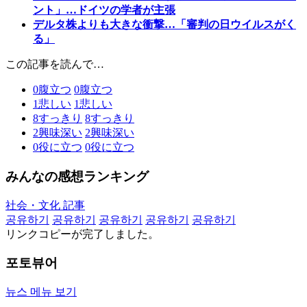
ント」…ドイツの学者が主張
デルタ株よりも大きな衝撃…「審判の日ウイルスがく
る」
この記事を読んで…
0
腹立つ
0
腹立つ
1
悲しい
1
悲しい
8
すっきり
8
すっきり
2
興味深い
2
興味深い
0
役に立つ
0
役に立つ
みんなの感想ランキング
社会・文化 記事
공유하기
공유하기
공유하기
공유하기
공유하기
リンクコピーが完了しました。
포토뷰어
뉴스 메뉴 보기