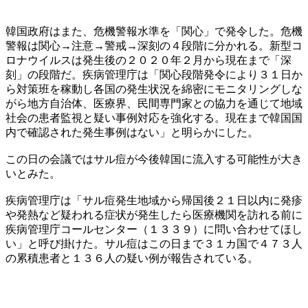
韓国政府はまた、危機警報水準を「関心」で発令した。危機
警報は関心→注意→警戒→深刻の４段階に分かれる。新型コ
ロナウイルスは発生後の２０２０年２月から現在まで「深
刻」の段階だ。疾病管理庁は「関心段階発令により３１日か
ら対策班を稼動し各国の発生状況を綿密にモニタリングしな
がら地方自治体、医療界、民間専門家との協力を通じて地域
社会の患者監視と疑い事例対応を強化する。現在まで韓国国
内で確認された発生事例はない」と明らかにした。
この日の会議ではサル痘が今後韓国に流入する可能性が大き
いとみた。
疾病管理庁は「サル痘発生地域から帰国後２１日以内に発疹
や発熱など疑われる症状が発生したら医療機関を訪れる前に
疾病管理庁コールセンター（１３３９）に問い合わせてほし
い」と呼び掛けた。サル痘はこの日まで３１カ国で４７３人
の累積患者と１３６人の疑い例が報告されている。