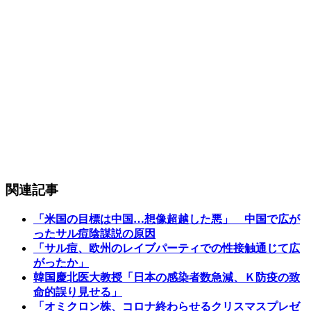
関連記事
「米国の目標は中国…想像超越した悪」 中国で広が
ったサル痘陰謀説の原因
「サル痘、欧州のレイブパーティでの性接触通じて広
がったか」
韓国慶北医大教授「日本の感染者数急減、Ｋ防疫の致
命的誤り見せる」
「オミクロン株、コロナ終わらせるクリスマスプレゼ