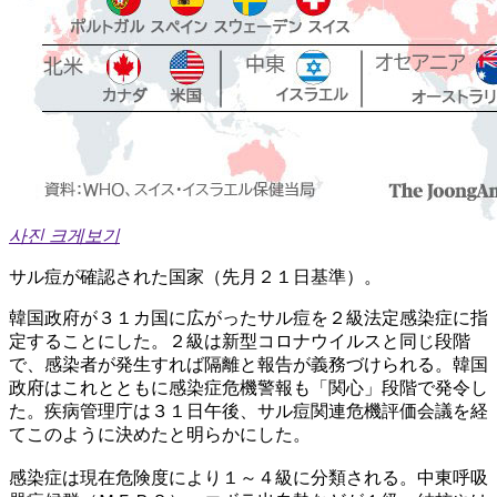
사진 크게보기
サル痘が確認された国家（先月２１日基準）。
韓国政府が３１カ国に広がったサル痘を２級法定感染症に指
定することにした。２級は新型コロナウイルスと同じ段階
で、感染者が発生すれば隔離と報告が義務づけられる。韓国
政府はこれとともに感染症危機警報も「関心」段階で発令し
た。疾病管理庁は３１日午後、サル痘関連危機評価会議を経
てこのように決めたと明らかにした。
感染症は現在危険度により１～４級に分類される。中東呼吸