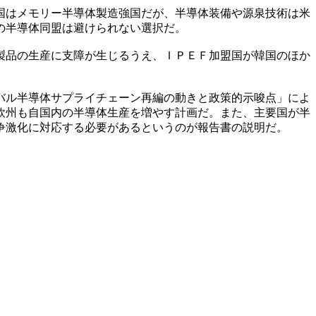
国はメモリー半導体製造強国だが、半導体装備や源泉技術は米
の半導体同盟は避けられない選択だ。
製品の生産に支障が生じるうえ、ＩＰＥＦ加盟国が韓国のほか
バル半導体サプライチェーン再編の動きと政策的示唆点」によ
欧州も自国内の半導体生産を増やす計画だ。また、主要国が半
争激化に対応する必要があるというのが報告書の説明だ。