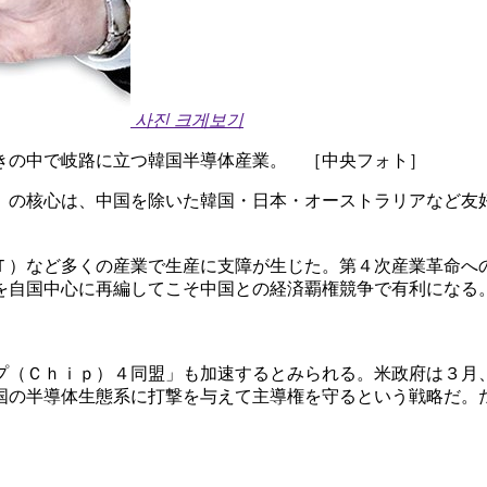
사진 크게보기
きの中で岐路に立つ韓国半導体産業。 ［中央フォト］
）の核心は、中国を除いた韓国・日本・オーストラリアなど友
Ｔ）など多くの産業で生産に支障が生じた。第４次産業革命へ
を自国中心に再編してこそ中国との経済覇権競争で有利になる
プ（Ｃｈｉｐ）４同盟」も加速するとみられる。米政府は３月
国の半導体生態系に打撃を与えて主導権を守るという戦略だ。