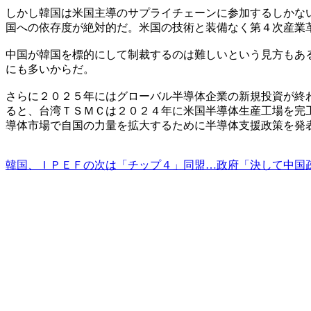
しかし韓国は米国主導のサプライチェーンに参加するしかな
国への依存度が絶対的だ。米国の技術と装備なく第４次産業
中国が韓国を標的にして制裁するのは難しいという見方もあ
にも多いからだ。
さらに２０２５年にはグローバル半導体企業の新規投資が終
ると、台湾ＴＳＭＣは２０２４年に米国半導体生産工場を完
導体市場で自国の力量を拡大するために半導体支援政策を発
韓国、ＩＰＥＦの次は「チップ４」同盟…政府「決して中国