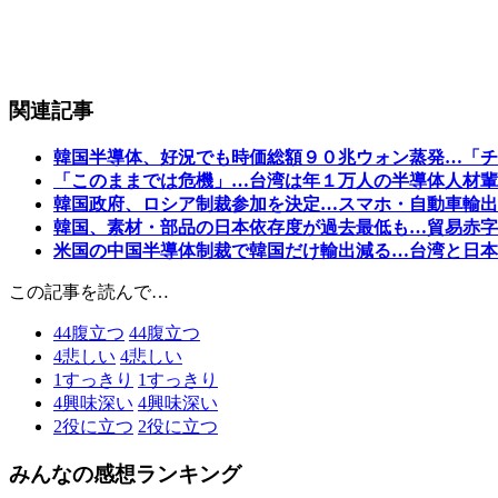
関連記事
韓国半導体、好況でも時価総額９０兆ウォン蒸発…「チ
「このままでは危機」…台湾は年１万人の半導体人材輩
韓国政府、ロシア制裁参加を決定…スマホ・自動車輸出
韓国、素材・部品の日本依存度が過去最低も…貿易赤字
米国の中国半導体制裁で韓国だけ輸出減る…台湾と日本
この記事を読んで…
44
腹立つ
44
腹立つ
4
悲しい
4
悲しい
1
すっきり
1
すっきり
4
興味深い
4
興味深い
2
役に立つ
2
役に立つ
みんなの感想ランキング