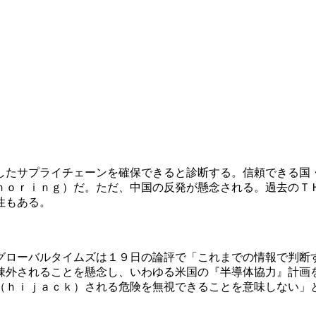
したサプライチェーンを確保できると診断する。信頼できる国
ｈｏｒｉｎｇ）だ。ただ、中国の反発が懸念される。過去のＴ
性もある。
グローバルタイムズは１９日の論評で「これまでの情報で判断
疎外されることを懸念し、いわゆる米国の『半導体協力』計画
（ｈｉｊａｃｋ）される危険を無視できることを意味しない」