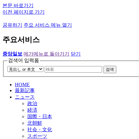
본문 바로가기
이전 페이지로 가기
공유하기
주요 서비스 메뉴 열기
주요서비스
중앙일보
메가메뉴로 돌아가기
닫기
검색어 입력폼
검색
HOME
最新記事
ニュース
政治
経済
国際・日本
北朝鮮
社会・文化
スポーツ