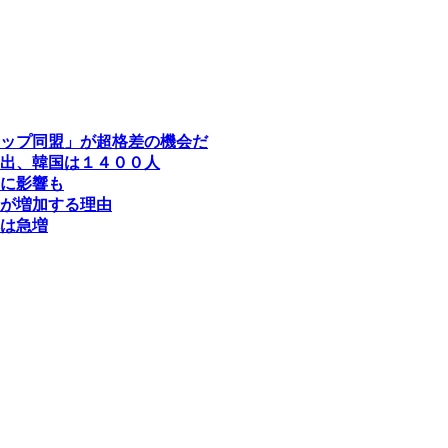
ップ同盟」が超格差の機会だ
出、韓国は１４００人
に影響も
が増加する理由
は急増