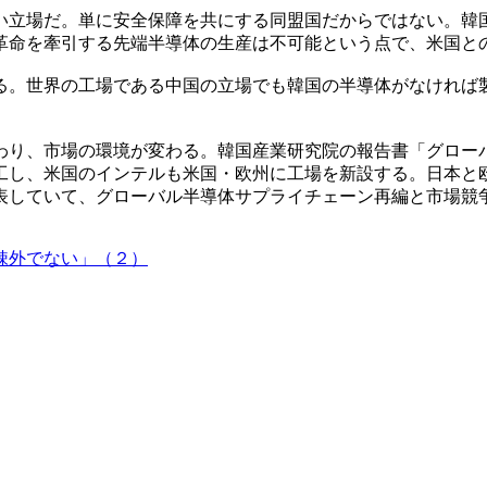
い立場だ。単に安全保障を共にする同盟国だからではない。韓
革命を牽引する先端半導体の生産は不可能という点で、米国と
る。世界の工場である中国の立場でも韓国の半導体がなければ
わり、市場の環境が変わる。韓国産業研究院の報告書「グロー
工し、米国のインテルも米国・欧州に工場を新設する。日本と
表していて、グローバル半導体サプライチェーン再編と市場競
疎外でない」（２）