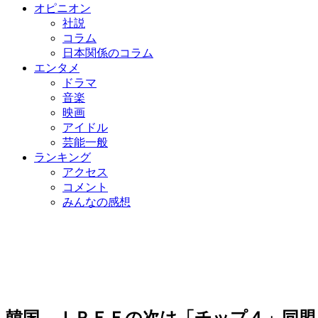
オピニオン
社説
コラム
日本関係のコラム
エンタメ
ドラマ
音楽
映画
アイドル
芸能一般
ランキング
アクセス
コメント
みんなの感想
韓国、ＩＰＥＦの次は「チップ４」同盟