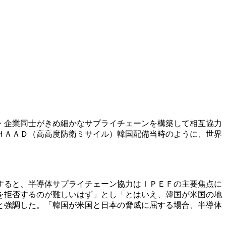
・企業同士がきめ細かなサプライチェーンを構築して相互協力
ＨＡＡＤ（高高度防衛ミサイル）韓国配備当時のように、世界
すると、半導体サプライチェーン協力はＩＰＥＦの主要焦点に
を拒否するのが難しいはず」とし「とはいえ、韓国が米国の地
と強調した。「韓国が米国と日本の脅威に屈する場合、半導体