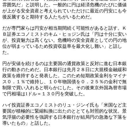
雰囲気だ」と説明した。一般的に円は経済危機のたびに価値
が上がる安全資産と考えられていただけに最近の円安にも今
後反騰すると期待する人たちがいるためだ。
だが専門家らは円安が相当期間続く可能性があると話す。Ｋ
Ｂ証券エコノミストのキム・ヒョジン氏は「円は十分に安い
が、投資魅力は高くない。危機時の安全資産としての円の地
位が弱まっているため投資収益率を最大化し難い」と話し
た。
円が安値を続けるのは主要国の通貨政策と反対に進む日本銀
行の動きのためだ。日本銀行は先月２８日に大規模金融緩和
政策を維持すると発表した。このため短期政策金利をマイナ
ス０．１％で維持し、１０年物国債を０．２５％の金利で無
制限で買い入れると明らかにした。その後東京外国為替市場
で円相場は1ドル＝１３０円を突破した。
ハイ投資証券エコノミストのリュ・ジンイ氏も「米国など主
要国が積極的に緊縮転換に出たのととても対照的な状況。景
気浮揚の必要性を強調する日本銀行が結局円の急激な下落を
導いたもの」と話した。