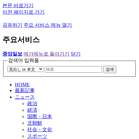
본문 바로가기
이전 페이지로 가기
공유하기
주요 서비스 메뉴 열기
주요서비스
중앙일보
메가메뉴로 돌아가기
닫기
검색어 입력폼
검색
HOME
最新記事
ニュース
政治
経済
国際・日本
北朝鮮
社会・文化
スポーツ