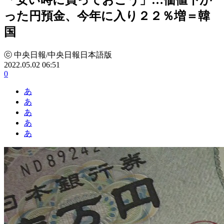
った円預金、今年に入り２２％増＝韓
国
ⓒ 中央日報/中央日報日本語版
2022.05.02 06:51
0
あ
あ
あ
あ
あ