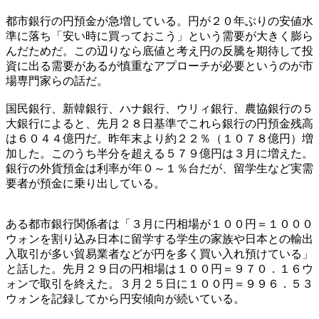
都市銀行の円預金が急増している。円が２０年ぶりの安値水
準に落ち「安い時に買っておこう」という需要が大きく膨ら
んだためだ。この辺りなら底値と考え円の反騰を期待して投
資に出る需要があるが慎重なアプローチが必要というのが市
場専門家らの話だ。
国民銀行、新韓銀行、ハナ銀行、ウリィ銀行、農協銀行の５
大銀行によると、先月２８日基準でこれら銀行の円預金残高
は６０４４億円だ。昨年末より約２２％（１０７８億円）増
加した。このうち半分を超える５７９億円は３月に増えた。
銀行の外貨預金は利率が年０～１％台だが、留学生など実需
要者が預金に乗り出している。
ある都市銀行関係者は「３月に円相場が１００円＝１０００
ウォンを割り込み日本に留学する学生の家族や日本との輸出
入取引が多い貿易業者などが円を多く買い入れ預けている」
と話した。先月２９日の円相場は１００円＝９７０．１６ウ
ォンで取引を終えた。３月２５日に１００円＝９９６．５３
ウォンを記録してから円安傾向が続いている。