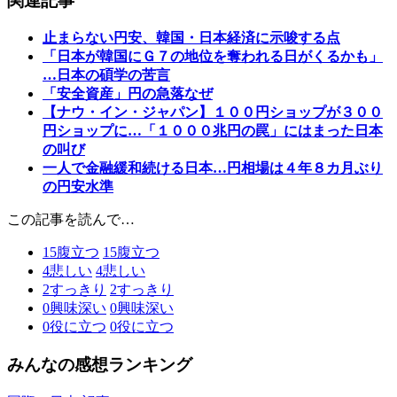
関連記事
止まらない円安、韓国・日本経済に示唆する点
「日本が韓国にＧ７の地位を奪われる日がくるかも」
…日本の碩学の苦言
「安全資産」円の急落なぜ
【ナウ・イン・ジャパン】１００円ショップが３００
円ショップに…「１０００兆円の罠」にはまった日本
の叫び
一人で金融緩和続ける日本…円相場は４年８カ月ぶり
の円安水準
この記事を読んで…
15
腹立つ
15
腹立つ
4
悲しい
4
悲しい
2
すっきり
2
すっきり
0
興味深い
0
興味深い
0
役に立つ
0
役に立つ
みんなの感想ランキング