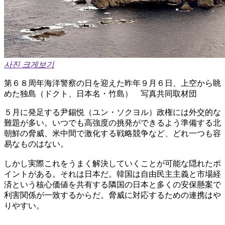
사진 크게보기
第６８周年海洋警察の日を迎えた昨年９月６日、上空から眺
めた独島（ドクト、日本名・竹島） 写真共同取材団
５月に発足する尹錫悦（ユン・ソクヨル）政権には外交的な
難題が多い。いつでも高強度の挑発ができるよう準備する北
朝鮮の脅威、米中間で激化する戦略競争など、どれ一つも容
易なものはない。
しかし実際これをうまく解決していくことが可能な隠れたポ
イントがある。それは日本だ。韓国は自由民主主義と市場経
済という核心価値を共有する隣国の日本と多くの安保懸案で
利害関係が一致するからだ。脅威に対応するための連携はや
りやすい。