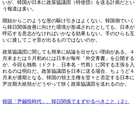
いが、韓国が日本に政策協議団（特使団）を送る計画だとい
う報道は多い。
開始からこのような形の駆け引きはよくない。韓国側でいく
ら韓日関係改善に向けた環境が形成されたとしても、日本が
呼応する意志がなければいかなる効果もない。手のひらも互
いに接してこそ音が出るものではないのか。
政策協議団に関しても簡単に結論を出せない理由がある。４
月末または５月初めには日本が毎年「外交青書」を公開する
が、今回も独島（ドクト、日本名・竹島）に関する主張を入
れるのは明白だ。政策協議団を日本に送る場合、ちょうど４
月末が適期となる。韓国の領土主権を堂々と否定する日本に
尹次期大統領がどうやって快く政策協議団を送れるのか。
韓国「尹錫悦時代」、韓日関係でまずやるべきこと（２）