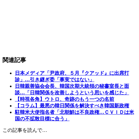
関連記事
日本メディア「尹政府、５月『クアッド』に出席打
診」…引き継ぎ委「事実ではない」
日韓親善協会会長、韓国次期大統領の秘書室長と面
談…「日韓関係を改善しようという思いを感じた」
【時視各角】ウトロ、奇跡のもう一つの名前
【コラム】最悪の韓日関係を解決すべき韓国新政権
駐韓米大使指名者「北朝鮮は不良政権…ＣＶＩＤは米
国の不拡散目標に合う」
この記事を読んで…