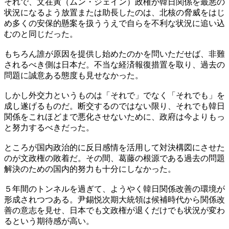
それで、文在寅（ムン・ジェイン）政権が韓日関係を最悪の
状況になるよう放置または助長したのは、北核の脅威をはじ
め多くの安保的懸案を扱ううえで自らを不利な状況に追い込
むのと同じだった。
もちろん誰が原因を提供し始めたのかを問いただせば、非難
されるべき側は日本だ。不当な経済報復措置を取り、過去の
問題に誠意ある態度も見せなかった。
しかし外交力というものは「それで」でなく「それでも」を
成し遂げるものだ。断交するのではない限り、それでも韓日
関係をこれほどまで悪化させないために、政府は今よりもっ
と努力するべきだった。
ところが国内政治的に反日感情を活用して対決構図にさせた
のが文政権の敗着だ。その間、葛藤の根源である過去の問題
解決のための国内的努力も十分にしなかった。
５年間のトンネルを過ぎて、ようやく韓日関係改善の環境が
形成されつつある。尹錫悦次期大統領は候補時代から関係改
善の意志を見せ、日本でも文政権が退くだけでも状況が変わ
るという期待感が高い。