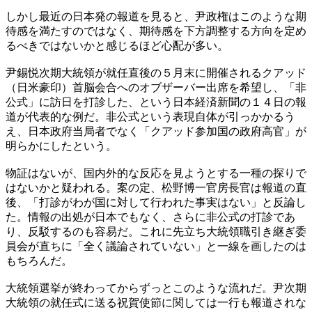
しかし最近の日本発の報道を見ると、尹政権はこのような期
待感を満たすのではなく、期待感を下方調整する方向を定め
るべきではないかと感じるほど心配が多い。
尹錫悦次期大統領が就任直後の５月末に開催されるクアッド
（日米豪印）首脳会合へのオブザーバー出席を希望し、「非
公式」に訪日を打診した、という日本経済新聞の１４日の報
道が代表的な例だ。非公式という表現自体が引っかかるう
え、日本政府当局者でなく「クアッド参加国の政府高官」が
明らかにしたという。
物証はないが、国内外的な反応を見ようとする一種の探りで
はないかと疑われる。案の定、松野博一官房長官は報道の直
後、「打診がわが国に対して行われた事実はない」と反論し
た。情報の出処が日本でもなく、さらに非公式の打診であ
り、反駁するのも容易だ。これに先立ち大統領職引き継ぎ委
員会が直ちに「全く議論されていない」と一線を画したのは
もちろんだ。
大統領選挙が終わってからずっとこのような流れだ。尹次期
大統領の就任式に送る祝賀使節に関しては一行も報道されな