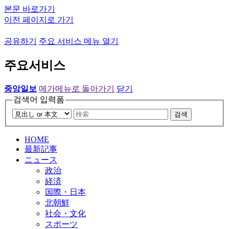
본문 바로가기
이전 페이지로 가기
공유하기
주요 서비스 메뉴 열기
주요서비스
중앙일보
메가메뉴로 돌아가기
닫기
검색어 입력폼
검색
HOME
最新記事
ニュース
政治
経済
国際・日本
北朝鮮
社会・文化
スポーツ