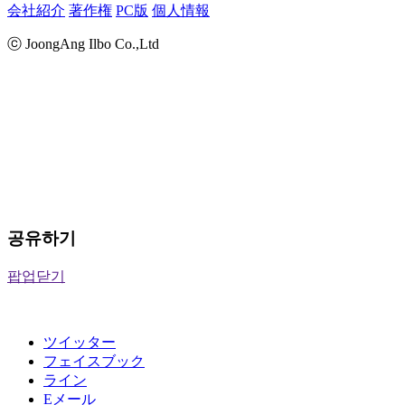
会社紹介
著作権
PC版
個人情報
ⓒ JoongAng Ilbo Co.,Ltd
공유하기
팝업닫기
ツイッター
フェイスブック
ライン
Eメール