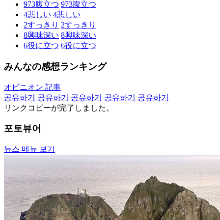
973
腹立つ
973
腹立つ
4
悲しい
4
悲しい
2
すっきり
2
すっきり
8
興味深い
8
興味深い
6
役に立つ
6
役に立つ
みんなの感想ランキング
オピニオン 記事
공유하기
공유하기
공유하기
공유하기
공유하기
リンクコピーが完了しました。
포토뷰어
뉴스 메뉴 보기