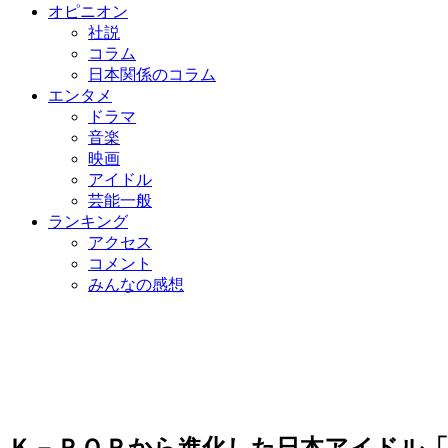
オピニオン
社説
コラム
日本関係のコラム
エンタメ
ドラマ
音楽
映画
アイドル
芸能一般
ランキング
アクセス
コメント
みんなの感想
Ｋ－ＰＯＰから進化した日本アイドル