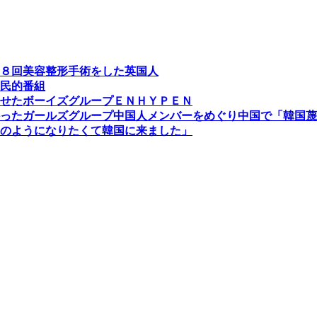
８回美容整形手術をした英国人
民的番組
せたボーイズグループＥＮＨＹＰＥＮ
かったガールズグループ中国人メンバーをめぐり中国で「韓国
のようになりたくて韓国に来ました」