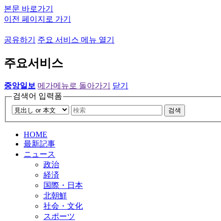
본문 바로가기
이전 페이지로 가기
공유하기
주요 서비스 메뉴 열기
주요서비스
중앙일보
메가메뉴로 돌아가기
닫기
검색어 입력폼
검색
HOME
最新記事
ニュース
政治
経済
国際・日本
北朝鮮
社会・文化
スポーツ