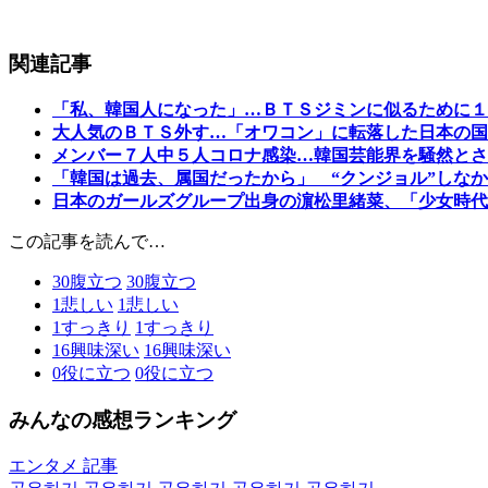
関連記事
「私、韓国人になった」…ＢＴＳジミンに似るために１
大人気のＢＴＳ外す…「オワコン」に転落した日本の国
メンバー７人中５人コロナ感染…韓国芸能界を騒然とさ
「韓国は過去、属国だったから」 “クンジョル”しな
日本のガールズグループ出身の濵松里緒菜、「少女時代
この記事を読んで…
30
腹立つ
30
腹立つ
1
悲しい
1
悲しい
1
すっきり
1
すっきり
16
興味深い
16
興味深い
0
役に立つ
0
役に立つ
みんなの感想ランキング
エンタメ 記事