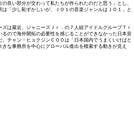
方の良い部分が交わって私たちが作られたのだと思う」とし、
房は「少し恥ずかしいが、ＪＯ１の音楽ジャンルはＪＯ１」と
ーズは最近、ジャニーズＪｒ．の７人組アイドルグループＴｒ
いるので海外開拓の必要性を感じることができなかった日本音
だ。チャン・ヒョクジンＣＯＯは「日本国内でうまくいけばと
大きな事務所を中心にグローバル進出を模索する動きが見え