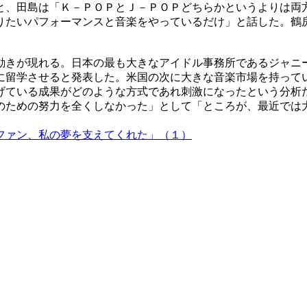
と、田島は「Ｋ－ＰＯＰとＪ－ＰＯＰどちらかというよりは両
りたいパフォーマンスと音楽をやっているだけ」と話した。鶴
動きが現れる。日本の最も大きなアイドル事務所であるジャニ
に留学させると発表した。米国の次に大きな音楽市場を持って
げている成果がどのような方式であれ刺激になったという分析
のための努力を全くしなかった」として「ところが、最近では
ファン、私の夢を支えてくれた」（１）