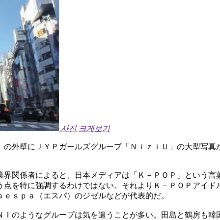
사진 크게보기
」の外壁にＪＹＰガールズグループ「ＮｉｚｉＵ」の大型写真
業界関係者によると、日本メディアは「Ｋ－ＰＯＰ」という言
う点を特に強調するわけではない。それよりＫ－ＰＯＰアイド
ａｅｓｐａ（エスパ）のジゼルなどが代表的だ。
ＮＩのようなグループは気を遣うことが多い。田島と鶴房も韓