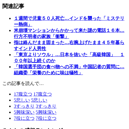
関連記事
１週間で児童５０人死亡…インドを襲った「ミステリ
ー熱病」
米崩壊マンションからかかって来た謎の電話１６本…
行方不明者の家族「衝撃」
指は絡んだまま固まった…右腕上げたまま４５年暮ら
すインド人男性
「東京よりソウル」…日本を抜いた「高級韓国」 １
００年以上続くのか
「韓国選手団の食べ物への不満」中国記者の質問に…
組織委「栄養のために味は犠牲」
この記事を読んで…
17
腹立つ
17
腹立つ
5
悲しい
5
悲しい
3
すっきり
3
すっきり
5
興味深い
5
興味深い
7
役に立つ
7
役に立つ