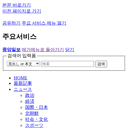
본문 바로가기
이전 페이지로 가기
공유하기
주요 서비스 메뉴 열기
주요서비스
중앙일보
메가메뉴로 돌아가기
닫기
검색어 입력폼
검색
HOME
最新記事
ニュース
政治
経済
国際・日本
北朝鮮
社会・文化
スポーツ