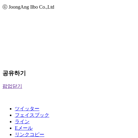
ⓒ JoongAng Ilbo Co.,Ltd
공유하기
팝업닫기
ツイッター
フェイスブック
ライン
Eメール
リンクコピー