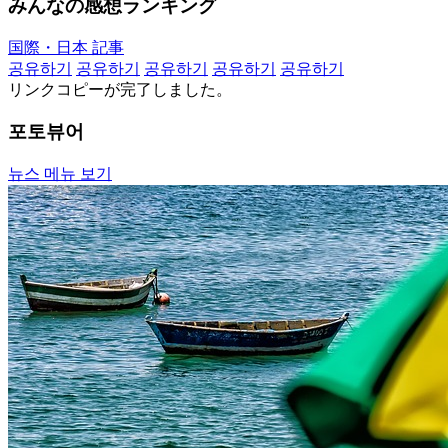
みんなの感想ランキング
国際・日本 記事
공유하기
공유하기
공유하기
공유하기
공유하기
リンクコピーが完了しました。
포토뷰어
뉴스 메뉴 보기