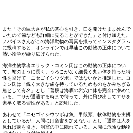
また「その巨大さが私の関心を引き、口を開けたまま死んで
いたので歯なども詳細に見ることができた」と付け加えた。
ノバイスさんがこの海洋動物の写真を撮ってインスタグラム
に投稿すると、オンラインでは早速この動物の正体について
熱い論争が繰り広げられた。
海洋生物学者エリック・コミン氏はこの動物の正体につい
て、蛇のように長く、うろこがなく細長く丸い体を持った特
性を挙げて「ニセゴイシウツボ」ではないかと推定した。コ
ミン氏は「鋭く大きな歯を持っているためものをかみちぎる
魚として有名」とし「普段は海底の岩穴に体を完全に潜めて
いる。エサが通過する時まで待って、外に飛び出してエサを
素早く取る習性がある」と説明した。
あわせて「ニセゴイシウツボは魚、甲殻類、軟体動物を主餌
としているが、人間には危害を加えない」とし「通常は人を
見れば身を引き、洞窟の中に隠れている。人間に危険な動物