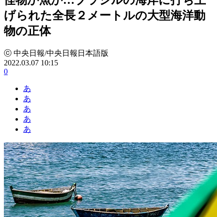
げられた全長２メートルの大型海洋動
物の正体
ⓒ 中央日報/中央日報日本語版
2022.03.07 10:15
0
あ
あ
あ
あ
あ