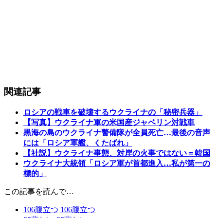
関連記事
ロシアの戦車を破壊するウクライナの「秘密兵器」
【写真】ウクライナ軍の米国産ジャベリン対戦車
黒海の島のウクライナ警備隊が全員死亡…最後の音声
には「ロシア軍艦、くたばれ」
【社説】ウクライナ事態、対岸の火事ではない＝韓国
ウクライナ大統領「ロシア軍が首都進入…私が第一の
標的」
この記事を読んで…
106
腹立つ
106
腹立つ