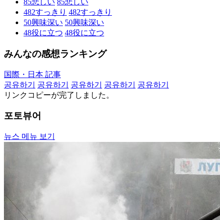
85
悲しい
85
悲しい
482
すっきり
482
すっきり
50
興味深い
50
興味深い
48
役に立つ
48
役に立つ
みんなの感想ランキング
国際・日本 記事
공유하기
공유하기
공유하기
공유하기
공유하기
リンクコピーが完了しました。
포토뷰어
뉴스 메뉴 보기