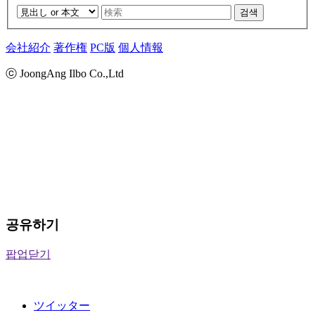
검색
会社紹介
著作権
PC版
個人情報
ⓒ JoongAng Ilbo Co.,Ltd
공유하기
팝업닫기
ツイッター