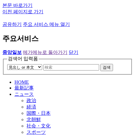
본문 바로가기
이전 페이지로 가기
공유하기
주요 서비스 메뉴 열기
주요서비스
중앙일보
메가메뉴로 돌아가기
닫기
검색어 입력폼
검색
HOME
最新記事
ニュース
政治
経済
国際・日本
北朝鮮
社会・文化
スポーツ