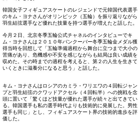
韓国女子フィギュアスケートのレジェンドで元韓国代表選手
のキム・ヨナさんがオリンピック（五輪）を振り返りながら
羽生結弦選手など優れた技量を持つ選手が増えたと話した。
今月２日、北京冬季五輪公式チャネルのインタビューでキ
ム・ヨナさんは２０１０年バンクーバー冬季五輪金メダル獲
得当時を回想して「五輪準備過程から舞台に立つまで大小の
苦痛があり、危機感や不安を感じながらも結局は良い成績を
収めた。その時までの過程を考えると、第２の人生を生きて
いくときに滋養分になると思う」と話した。
キム・ヨナさんはロシアのカミラ・ワリエワの４回転ジャン
プと羽生結弦のクワッドアクセル（４回転半）への挑戦を念
頭に置いて「驚くほど技量が優れた選手が続々と出てきてい
る。韓国選手も私の選手時代よりも技術的に発展した。男性
選手も同じ」とし、フィギュアスケート界の技術的進歩を評
価した。