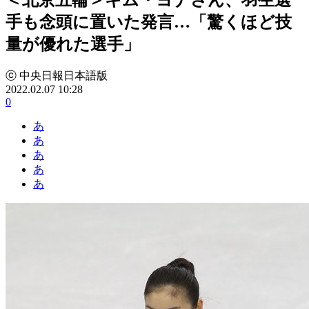
手も念頭に置いた発言…「驚くほど技
量が優れた選手」
ⓒ 中央日報日本語版
2022.02.07 10:28
0
あ
あ
あ
あ
あ