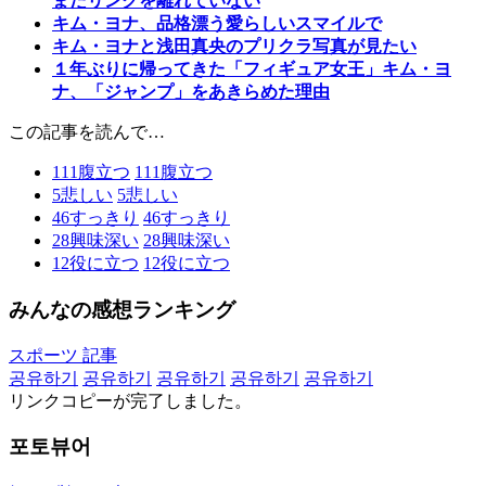
まだリンクを離れていない
キム・ヨナ、品格漂う愛らしいスマイルで
キム・ヨナと浅田真央のプリクラ写真が見たい
１年ぶりに帰ってきた「フィギュア女王」キム・ヨ
ナ、「ジャンプ」をあきらめた理由
この記事を読んで…
111
腹立つ
111
腹立つ
5
悲しい
5
悲しい
46
すっきり
46
すっきり
28
興味深い
28
興味深い
12
役に立つ
12
役に立つ
みんなの感想ランキング
スポーツ 記事
공유하기
공유하기
공유하기
공유하기
공유하기
リンクコピーが完了しました。
포토뷰어