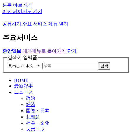
본문 바로가기
이전 페이지로 가기
공유하기
주요 서비스 메뉴 열기
주요서비스
중앙일보
메가메뉴로 돌아가기
닫기
검색어 입력폼
검색
HOME
最新記事
ニュース
政治
経済
国際・日本
北朝鮮
社会・文化
スポーツ