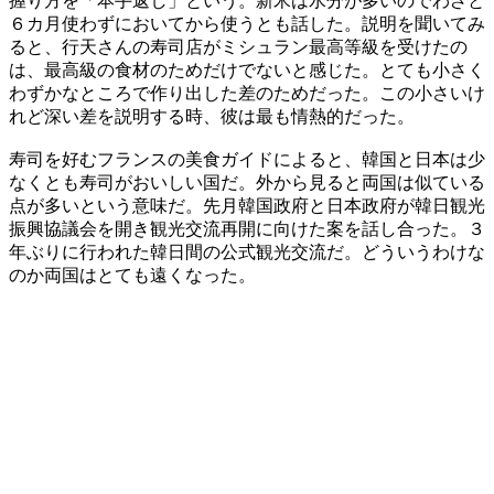
握り方を「本手返し」という。新米は水分が多いのでわざと
６カ月使わずにおいてから使うとも話した。説明を聞いてみ
ると、行天さんの寿司店がミシュラン最高等級を受けたの
は、最高級の食材のためだけでないと感じた。とても小さく
わずかなところで作り出した差のためだった。この小さいけ
れど深い差を説明する時、彼は最も情熱的だった。
寿司を好むフランスの美食ガイドによると、韓国と日本は少
なくとも寿司がおいしい国だ。外から見ると両国は似ている
点が多いという意味だ。先月韓国政府と日本政府が韓日観光
振興協議会を開き観光交流再開に向けた案を話し合った。３
年ぶりに行われた韓日間の公式観光交流だ。どういうわけな
のか両国はとても遠くなった。