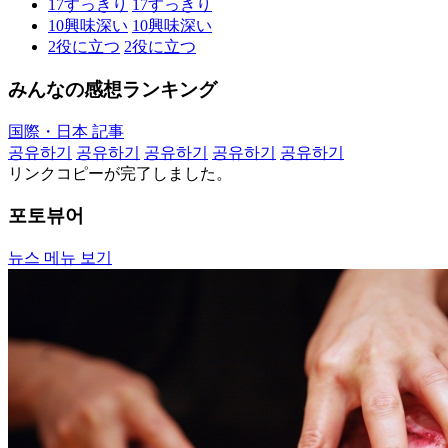
17
すっきり
17
すっきり
10
興味深い
10
興味深い
2
役に立つ
2
役に立つ
みんなの感想ランキング
国際・日本 記事
공유하기
공유하기
공유하기
공유하기
공유하기
リンクコピーが完了しました。
포토뷰어
뉴스 메뉴 보기