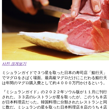
사진 크게보기
ミシュランガイドで３つ星を取った日本の寿司店「鮨行天」
でマグロをさばく場面。最高級マグロだけにこだわる鮨行天
は年間のマグロ購入費として約４０００万円かけるという。
『ミシュランガイド』の２０２２年ソウル版が１１月に刊行
された。３３店のレストランが星を取ったが、このうち８店
が日本料理店だった。韓国料理に分類されたレストランと同
じ数だ。ミシュランの星を取った日本料理店８店のうち４店