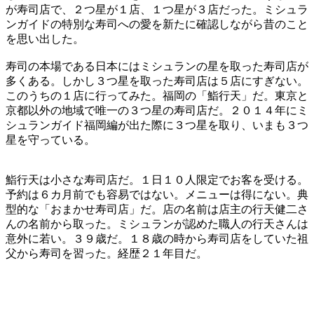
が寿司店で、２つ星が１店、１つ星が３店だった。ミシュラ
ンガイドの特別な寿司への愛を新たに確認しながら昔のこと
を思い出した。
寿司の本場である日本にはミシュランの星を取った寿司店が
多くある。しかし３つ星を取った寿司店は５店にすぎない。
このうちの１店に行ってみた。福岡の「鮨行天」だ。東京と
京都以外の地域で唯一の３つ星の寿司店だ。２０１４年にミ
シュランガイド福岡編が出た際に３つ星を取り、いまも３つ
星を守っている。
鮨行天は小さな寿司店だ。１日１０人限定でお客を受ける。
予約は６カ月前でも容易ではない。メニューは得にない。典
型的な「おまかせ寿司店」だ。店の名前は店主の行天健二さ
んの名前から取った。ミシュランが認めた職人の行天さんは
意外に若い。３９歳だ。１８歳の時から寿司店をしていた祖
父から寿司を習った。経歴２１年目だ。