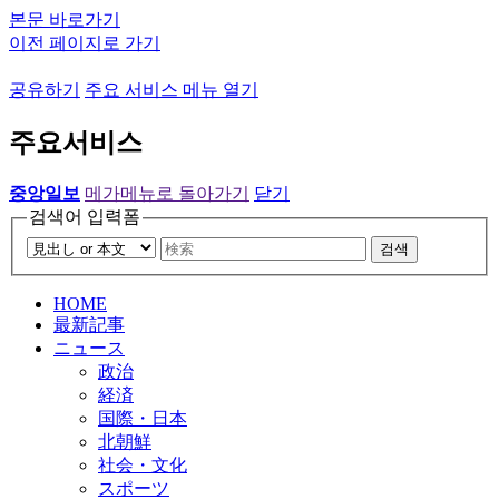
본문 바로가기
이전 페이지로 가기
공유하기
주요 서비스 메뉴 열기
주요서비스
중앙일보
메가메뉴로 돌아가기
닫기
검색어 입력폼
검색
HOME
最新記事
ニュース
政治
経済
国際・日本
北朝鮮
社会・文化
スポーツ