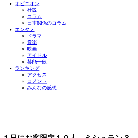
オピニオン
社説
コラム
日本関係のコラム
エンタメ
ドラマ
音楽
映画
アイドル
芸能一般
ランキング
アクセス
コメント
みんなの感想
１日にお客限定１０人、ミシュラン３