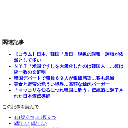
関連記事
【コラム】日本、韓国「反日」現象の誤報・誇張が依
然として多い
ＮＹＴ「米国ですしを大衆化したのは韓国人」…彼は
統一教の文鮮明
韓国デパートで職員６９人が集団感染…客も急減
美食と野蛮の危うい境界…高額な鯨肉バーガー
「マッコリを知るにつれ韓国に酔う」伝統酒に魅了さ
れた日本酒伝導師
この記事を読んで…
311
腹立つ
311
腹立つ
6
悲しい
6
悲しい