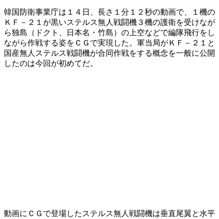
韓国防衛事業庁は１４日、長さ１分１２秒の動画で、１機の
ＫＦ－２１が黒いステルス無人戦闘機３機の護衛を受けなが
ら独島（ドクト、日本名・竹島）の上空などで編隊飛行をし
ながら作戦する姿をＣＧで実現した。軍当局がＫＦ－２１と
国産無人ステルス戦闘機が合同作戦をする概念を一般に公開
したのは今回が初めてだ。
動画にＣＧで登場したステルス無人戦闘機は垂直尾翼と水平