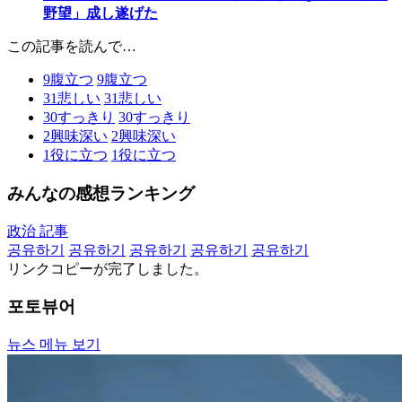
野望」成し遂げた
この記事を読んで…
9
腹立つ
9
腹立つ
31
悲しい
31
悲しい
30
すっきり
30
すっきり
2
興味深い
2
興味深い
1
役に立つ
1
役に立つ
みんなの感想ランキング
政治 記事
공유하기
공유하기
공유하기
공유하기
공유하기
リンクコピーが完了しました。
포토뷰어
뉴스 메뉴 보기