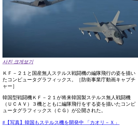
사진 크게보기
ＫＦ－２１と国産無人ステルス戦闘機の編隊飛行の姿を描い
たコンピュータグラフィックス。［防衛事業庁動画キャプチ
ャー］
韓国型戦闘機ＫＦ－２１が将来韓国製ステルス無人戦闘機
（ＵＣＡＶ）３機とともに編隊飛行をする姿を描いたコンピ
ュータグラフィックス（ＣＧ）が公開された。
#【写真】韓国もステルス機を開発中 「カオリ－Ｘ」