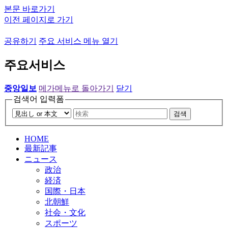
본문 바로가기
이전 페이지로 가기
공유하기
주요 서비스 메뉴 열기
주요서비스
중앙일보
메가메뉴로 돌아가기
닫기
검색어 입력폼
검색
HOME
最新記事
ニュース
政治
経済
国際・日本
北朝鮮
社会・文化
スポーツ