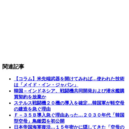
関連記事
【コラム】米先端武器を開けてみれば…使われた技術
は「メイド・イン・ジャパン」
韓国－インドネシア、戦闘機共同開発および潜水艦購
買契約を放棄か
ステルス戦闘機２０機の導入を確定…韓国軍が軽空母
の建造を急ぐ理由
Ｆ－３５Ｂ導入急ぐ理由あった…２０３０年代「韓国
型空母」鳥瞰図を初公開
日本帝国海軍復活…１５年密かに隠してきた「空母の