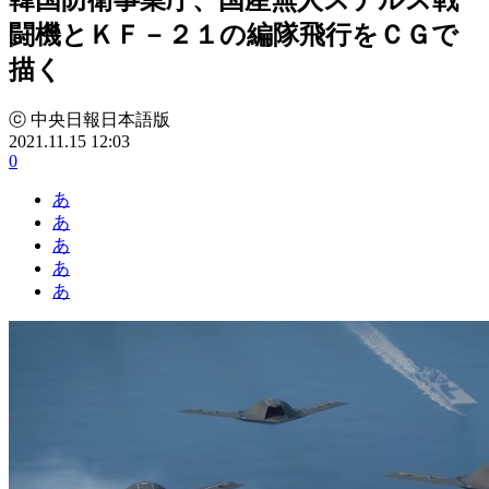
闘機とＫＦ－２１の編隊飛行をＣＧで
描く
ⓒ 中央日報日本語版
2021.11.15 12:03
0
あ
あ
あ
あ
あ