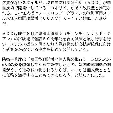
尾翼がないスタイルだ。現在国防科学研究所（ＡＤＤ）が国
産技術で開発中している「カオリＸ」かその改良型と推定さ
れる。この無人機はノースロップ・グラマンの米海軍用ステ
ルス無人戦闘攻撃機（ＵＣＡＶ）Ｘ－４７と類似した形状
だ。
ＡＤＤは昨年８月に忠清南道泰安（チュンチョンナムド・テ
アン）の試験場で創設５０周年記念合同試演と展示行事を行
い、ステルス機能を備えた無人戦闘機の核心技術確保に向け
た研究を進めている事実を初めて公開している。
防衛事業庁は「韓国型戦闘機と無人機の飛行シーンは未来の
戦場の姿を想像してＣＧで製作したもの。韓国型戦闘機の開
発がうまく進み戦力化されるならば、いつかは無人機ととも
に任務を遂行することもできるだろう」と明らかにした。