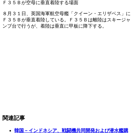
Ｆ３５Ｂが空母に垂直着陸する場面
８月３１日、英国海軍航空母艦「クイーン・エリザベス」に
Ｆ３５Ｂが垂直着陸している。Ｆ３５Ｂは離陸はスキージャ
ンプ台で行うが、着陸は垂直に甲板に降下する。
関連記事
韓国－インドネシア、戦闘機共同開発および潜水艦購