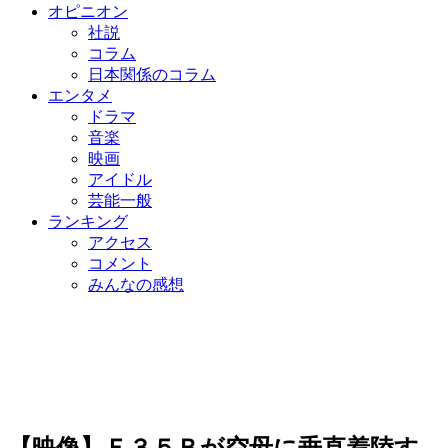
オピニオン
社説
コラム
日本関係のコラム
エンタメ
ドラマ
音楽
映画
アイドル
芸能一般
ランキング
アクセス
コメント
みんなの感想
【映像】Ｆ３５Ｂが空母に垂直着陸す