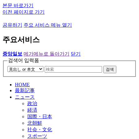
본문 바로가기
이전 페이지로 가기
공유하기
주요 서비스 메뉴 열기
주요서비스
중앙일보
메가메뉴로 돌아가기
닫기
검색어 입력폼
검색
HOME
最新記事
ニュース
政治
経済
国際・日本
北朝鮮
社会・文化
スポーツ