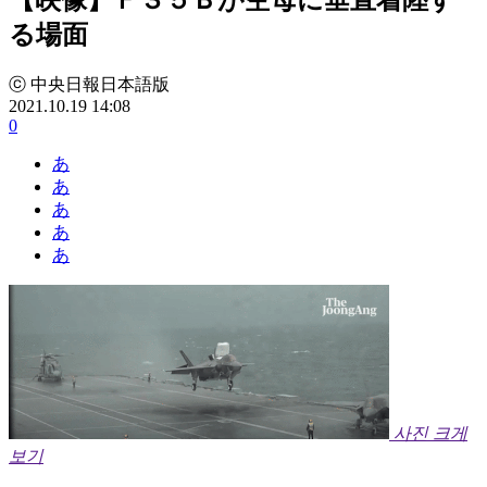
る場面
ⓒ 中央日報日本語版
2021.10.19 14:08
0
あ
あ
あ
あ
あ
사진 크게
보기