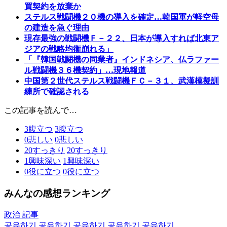
買契約を放棄か
ステルス戦闘機２０機の導入を確定…韓国軍が軽空母
の建造を急ぐ理由
現存最強の戦闘機Ｆ－２２、日本が導入すれば北東ア
ジアの戦略均衡崩れる」
「『韓国戦闘機の同業者』インドネシア、仏ラファー
ル戦闘機３６機契約」…現地報道
中国第２世代ステルス戦闘機ＦＣ－３１、武漢模擬訓
練所で確認される
この記事を読んで…
3
腹立つ
3
腹立つ
0
悲しい
0
悲しい
20
すっきり
20
すっきり
1
興味深い
1
興味深い
0
役に立つ
0
役に立つ
みんなの感想ランキング
政治 記事
공유하기
공유하기
공유하기
공유하기
공유하기