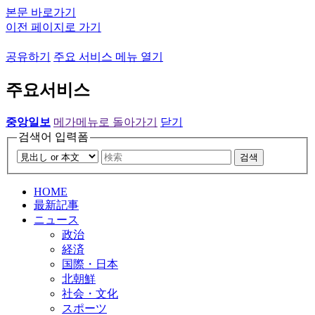
본문 바로가기
이전 페이지로 가기
공유하기
주요 서비스 메뉴 열기
주요서비스
중앙일보
메가메뉴로 돌아가기
닫기
검색어 입력폼
검색
HOME
最新記事
ニュース
政治
経済
国際・日本
北朝鮮
社会・文化
スポーツ