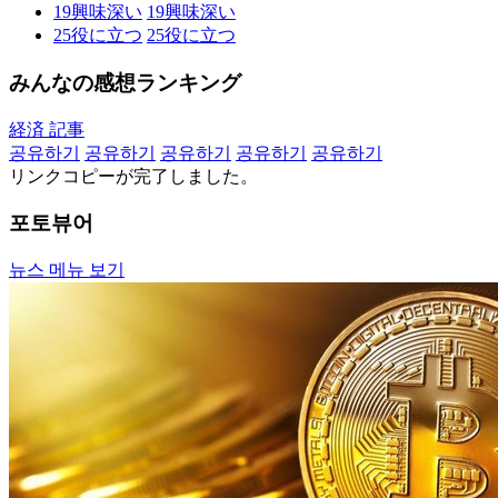
19
興味深い
19
興味深い
25
役に立つ
25
役に立つ
みんなの感想ランキング
経済 記事
공유하기
공유하기
공유하기
공유하기
공유하기
リンクコピーが完了しました。
포토뷰어
뉴스 메뉴 보기