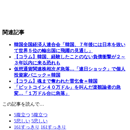
関連記事
韓国全国経済人連合会「韓国、７年後には日本を抜い
て世界５位の輸出国に飛躍の見通し」
【コラム】韓国、経験したことのない負債衝撃が２～
３年以内に来る恐れも
仮想通貨関連株相次ぎ急落…「連日ショック」で個人
投資家パニック＝韓国
【コラム】魂まで奪われた雷乞食＝韓国
「ビットコイン４０万ドル」を叫んだ楽観論者の急
変…「１万ドル台に急落」
この記事を読んで…
5
腹立つ
5
腹立つ
5
悲しい
5
悲しい
161
すっきり
161
すっきり