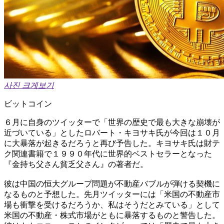
사진 크게보기
ビットコイン
６月に自身のツイッターで「世界の歴史で最も大きな崩壊が
近づいている」としたロバート・キヨサキ氏が今回は１０月
に大暴落が起きるだろうと再び予告した。キヨサキ氏は財テ
ク関連書籍で１９９０年代に世界的ベストセラーとなった
『金持ち父さん貧乏父さん』の著者だ。
彼は中国の恒大グループ問題が不動産バブルが弾ける契機に
なるものと予想した。先月ツイッターには「米国の不動産市
場も衝撃を受けるだろうか、私はそうだとみている」として
米国の不動産・株式市場がともに暴落するものと警告した。