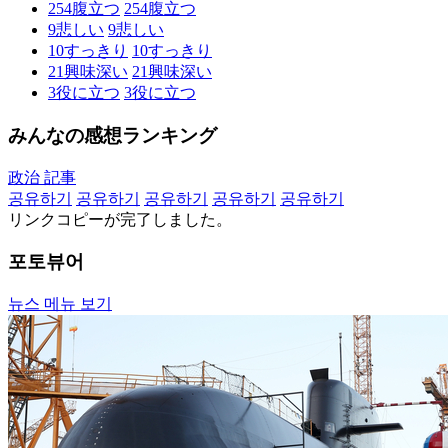
254
腹立つ
254
腹立つ
9
悲しい
9
悲しい
10
すっきり
10
すっきり
21
興味深い
21
興味深い
3
役に立つ
3
役に立つ
みんなの感想ランキング
政治 記事
공유하기
공유하기
공유하기
공유하기
공유하기
リンクコピーが完了しました。
포토뷰어
뉴스 메뉴 보기