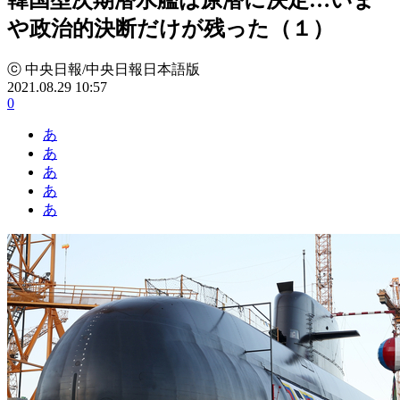
や政治的決断だけが残った（１）
ⓒ 中央日報/中央日報日本語版
2021.08.29 10:57
0
あ
あ
あ
あ
あ