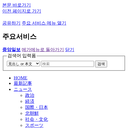
본문 바로가기
이전 페이지로 가기
공유하기
주요 서비스 메뉴 열기
주요서비스
중앙일보
메가메뉴로 돌아가기
닫기
검색어 입력폼
검색
HOME
最新記事
ニュース
政治
経済
国際・日本
北朝鮮
社会・文化
スポーツ