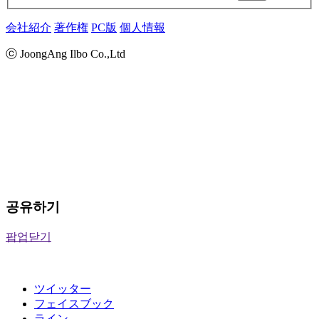
会社紹介
著作権
PC版
個人情報
ⓒ JoongAng Ilbo Co.,Ltd
공유하기
팝업닫기
ツイッター
フェイスブック
ライン