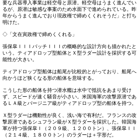
要な兵器導入事業は軽空母と原潜。軽空母はうまく進んでい
るが、原潜は敏感な事案のため水面下で進められている。昨
年からうまく進んでおり現政権で締めくくれそうだ」と打ち
明けた。
◇「文在寅政権で締めくくれる」
張保皐ＩＩＩバッチＩＩＩの概略的な設計方向も描かれたと
いう。ティアドロップ型船体とＸ型ラダー設計を採択する可
能性が大きい。
ティアドロップ型船体は船尾が比較的とがっており、船尾へ
向かうほど狭くなる形の船体を意味する。
こうした形の船体を持つ潜水艦は水中で抵抗をあまり受け
ず、スピードが速く騒音が小さい。米国海軍の攻撃原潜であ
るＬＡ級とバージニア級がティアドロップ型の船体を持つ。
Ｘ型ラダーは機動性が良く、浅い海で有利だ。フランスの攻
撃原潜であるシュフラン級がＸ型ラダーを採択した。韓国海
軍が持つ張保皐Ｉ（２０９級、１２００トン）、張保皐ＩＩ
（２１４級、１８００トン）のラダーは＋字形だ。