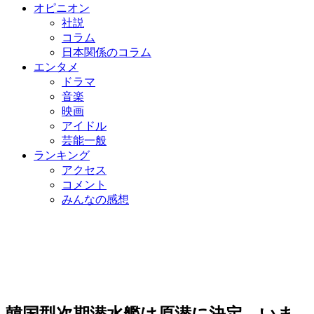
オピニオン
社説
コラム
日本関係のコラム
エンタメ
ドラマ
音楽
映画
アイドル
芸能一般
ランキング
アクセス
コメント
みんなの感想
韓国型次期潜水艦は原潜に決定…いま