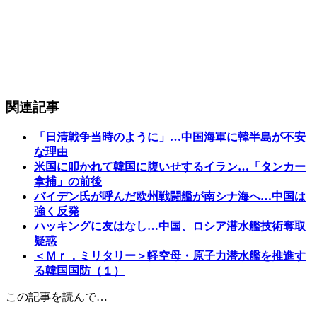
関連記事
「日清戦争当時のように」…中国海軍に韓半島が不安
な理由
米国に叩かれて韓国に腹いせするイラン…「タンカー
拿捕」の前後
バイデン氏が呼んだ欧州戦闘艦が南シナ海へ…中国は
強く反発
ハッキングに友はなし…中国、ロシア潜水艦技術奪取
疑惑
＜Ｍｒ．ミリタリー＞軽空母・原子力潜水艦を推進す
る韓国国防（１）
この記事を読んで…