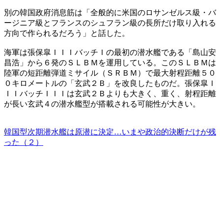
別の韓国政府消息筋は「全般的に米国のロサンゼルス級・バ
ージニア級とフランスのシュフラン級の長所だけ取り入れる
方向で作られるだろう」と話した。
海軍は張保皐ＩＩＩバッチＩの最初の潜水艦である「島山安
昌浩」から６発のＳＬＢＭを運用している。このＳＬＢＭは
陸軍の短距離弾道ミサイル（ＳＲＢＭ）で最大射程距離５０
０キロメートルの「玄武２Ｂ」を改良したものだ。張保皐Ｉ
ＩＩバッチＩＩＩは玄武２Ｂよりも大きく、重く、射程距離
が長い玄武４の潜水艦型が搭載される可能性が大きい。
韓国型次期潜水艦は原潜に決定…いまや政治的決断だけが残
った（２）