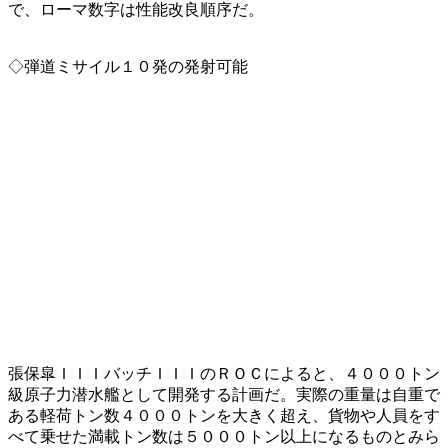
で、ローマ数字は性能改良順序だ。
◇弾道ミサイル１０発の発射可能
張保皐ＩＩＩバッチＩＩＩのＲＯＣによると、４０００トン
級原子力潜水艦として開発する計画だ。実際の重量は自重で
ある軽荷トン数４０００トンを大きく超え、貨物や人員をす
べて乗せた満載トン数は５０００トン以上になるものとみら