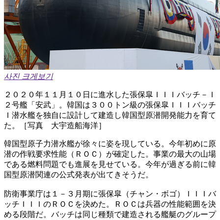
사진 크게보기
２０２０年１１月１０日に進水した張保皐ＩＩＩバッチ－Ｉ
２号艦「安武」。韓国は３００トン級の張保皐ＩＩＩバッチ
Ｉ潜水艦を独自に設計して建造し韓国型原潜開発能力を育て
た。［写真 大宇造船海洋］
韓国型原子力潜水艦が徐々に姿を現している。今年初めに原
潜の作戦要求性能（ＲＯＣ）が確定した。事業の最大の山場
である燃料問題でも進展を見せている。今年が過ぎる前に韓
国型原潜関連の公式発表が出てきそうだ。
防衛事業庁は１－３月期に張保皐（チャン・ボゴ）ＩＩＩバ
ッチＩＩＩのＲＯＣを決めた。ＲＯＣは兵器の性能範囲を決
める段階だ。バッチは同じ種類で建造される艦艇のグループ