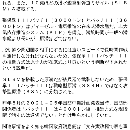
れる。また、１０発ほどの潜水艦発射弾道ミサイル（ＳＬＢ
Ｍ）を搭載する。
張保皐ＩＩＩバッチＩ（３０００トン）とバッチＩＩ（３６
００トン）はディーゼル・電気推進の在来式潜水艦だ。非大
気依存推進システム（ＡＩＰ）を備え、潜航時間が一般の潜
水艦より長いが、原潜ほどではない。
北朝鮮や周辺国を相手にするには速いスピードで長時間作戦
を遂行しなければならないため、張保皐ＩＩＩバッチＩＩＩ
の推進方式は原子力が在来式より良いという判断が下された
という説明だ。
ＳＬＢＭを搭載した原潜だが核兵器で武装しないため、張保
皐ＩＩＩバッチＩＩＩは戦略型原潜（ＳＳＢＮ）ではなく攻
撃型原潜（ＳＳＮ）に分類される。
昨年８月の２０２１～２５年国防中期計画発表当時、国防部
関係者は「バッチＩＩＩは４０００トン級。推進方式を現段
階で話すのは適切でない」とだけ明らかにしていた。
関連事情をよく知る韓国政府消息筋は「文在寅政権で最も重