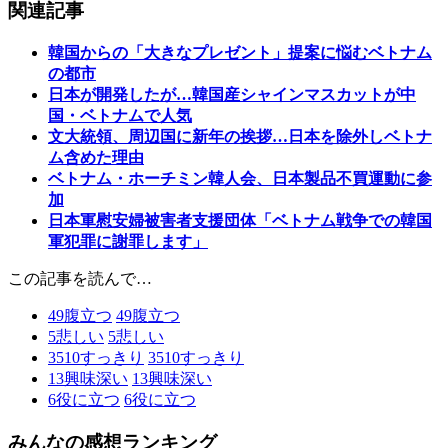
関連記事
韓国からの「大きなプレゼント」提案に悩むベトナム
の都市
日本が開発したが…韓国産シャインマスカットが中
国・ベトナムで人気
文大統領、周辺国に新年の挨拶…日本を除外しベトナ
ム含めた理由
ベトナム・ホーチミン韓人会、日本製品不買運動に参
加
日本軍慰安婦被害者支援団体「ベトナム戦争での韓国
軍犯罪に謝罪します」
この記事を読んで…
49
腹立つ
49
腹立つ
5
悲しい
5
悲しい
3510
すっきり
3510
すっきり
13
興味深い
13
興味深い
6
役に立つ
6
役に立つ
みんなの感想ランキング