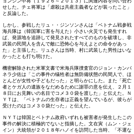
ョンシン中将（１９２６～２０１３）に関連内容を問い合わ
せした。チェ将軍は「虐殺は共産主義者などが装ったこと」
と反論した。
しかし、参戦したリュ・・ジンソンさんは「ベトナム戦参戦
海兵隊は（韓国軍に害を与えた）小さい火災でも発生すれ
ば、発源地を追跡して発見されたすべてのものを破壊し、非
武装の民間人を含んで敵に恐怖心を与えよとの命令があっ
た」と主張した。リュさんは当時、村に武装した男性はいな
かったとも打ち明けた。
機密解除された米軍文書で米海兵隊捜査官のジョン・カンパ
ネラ少佐は「この事件の犠牲者は無防備状態の民間人で、ほ
とんどが女性や子どもだった」と明らかにした。また「死亡
者とケガ人の遺族をなだめるために謝罪の意を伝え、２月１
８日にお見舞いの名目でコメ３０袋を渡した」と伝えた。Ｎ
ＹＴは、「ベトナムの生存者は正義を望んでいるが、彼らが
受けたのはコメ３０袋だった」と伝えた。
ＮＹＴは韓国とベトナム政府いずれも被害者が発生したこの
事件の解決に積極的でないと指摘した。文在寅（ムン・ジェ
イン）大統領が２０１８年ハノイを訪問した当時、「不運な