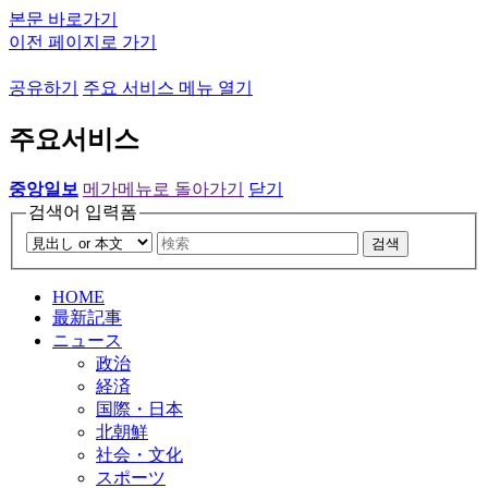
본문 바로가기
이전 페이지로 가기
공유하기
주요 서비스 메뉴 열기
주요서비스
중앙일보
메가메뉴로 돌아가기
닫기
검색어 입력폼
검색
HOME
最新記事
ニュース
政治
経済
国際・日本
北朝鮮
社会・文化
スポーツ