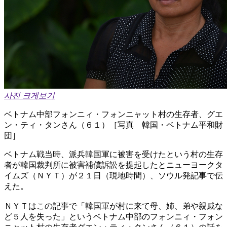
사진 크게보기
ベトナム中部フォンニィ・フォンニャット村の生存者、グエ
ン・ティ・タンさん（６１）［写真 韓国・ベトナム平和財
団］
ベトナム戦当時、派兵韓国軍に被害を受けたという村の生存
者が韓国裁判所に被害補償訴訟を提起したとニューヨークタ
イムズ（ＮＹＴ）が２１日（現地時間）、ソウル発記事で伝
えた。
ＮＹＴはこの記事で「韓国軍が村に来て母、姉、弟や親戚な
ど５人を失った」というベトナム中部のフォンニィ・フォン