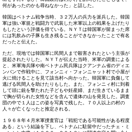
何があったのかも尋ねなかった」と話した。
韓国はベトナム戦争当時、３２万人の兵力を派兵した。韓国
軍は強い軍規と戦闘力で武装した米軍以上の戦果を上げたり
もしたという評価を得ている。ＮＹＴは韓国軍が留まった席
には乳飲みの子豚も生き残ることができなかったことで有名
だったと伝えた。
ただ、現地では韓国軍に民間人まで殺害されたという主張が
提起されたりした。ＮＹＴが伝えた当時、米軍の調査による
と、米軍海兵隊や南ベトナム民兵隊はクアンナム省のディエ
ンバンで作戦中に、フォンニィ・フォンニャット村で小屋が
火に焼けることを見て該当村へ向かった。韓国軍に負傷して
逃げる民間人を助けたりもした。また、フォンニィ村に到着
して頭に銃を撃たれた子どもや妊産婦、まだ生きているまま
で胸が切られた女性などを含んで遺体の山を発見した。調査
団の中で１人はこの姿を写真で残した。７０人以上の村の
人々が亡くなったと推定される。
１９６８年４月米軍捜査官は「戦犯である可能性がある程度
ある」という結論を下し、ベトナムに駐留中だったチェ・ミ