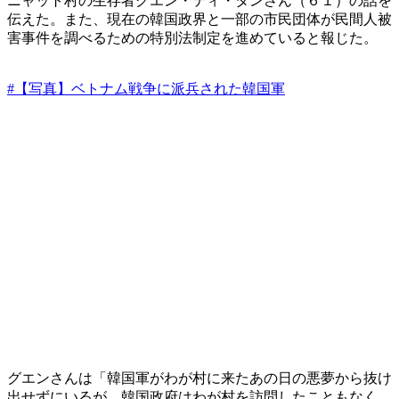
ニャット村の生存者グエン・ティ・タンさん（６１）の話を
伝えた。また、現在の韓国政界と一部の市民団体が民間人被
害事件を調べるための特別法制定を進めていると報じた。
#【写真】ベトナム戦争に派兵された韓国軍
グエンさんは「韓国軍がわが村に来たあの日の悪夢から抜け
出せずにいるが、韓国政府はわが村を訪問したこともなく、