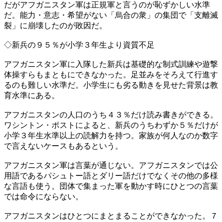
だがアフガニスタン軍は正規軍と言うのが恥ずかしい水準
だ。能力・意志・希望がない「烏合の衆」の集団で「支離滅
裂」に崩壊したのが敗因だ。
◇新兵の９５％が小学３年生より資質不足
アフガニスタン軍に入隊した新兵は基礎的な制式訓練や遊撃
体操すらもまともにできなかった。足並みをそろえて行進す
るのも難しい水準だ。小学生にも劣る動きを見せた背景は教
育水準にある。
アフガニスタンの人口のうち４３％だけ読み書きができる。
ワシントン・ポストによると、新兵のうちわずか５％だけが
小学３年生水準以上の読解力を持つ。家族が何人なのか数字
で言えないケースもあるという。
アフガニスタン軍は言葉が通じない。アフガニスタンでは公
用語であるパシュトー語とダリー語だけでなくその他の多様
な言語も使う。団体で集まった軍を動かす時にひとつの言葉
では命令にならない。
アフガニスタンはひとつにまとまることができなかった。７