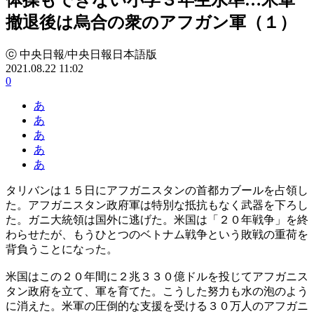
撤退後は烏合の衆のアフガン軍（１）
ⓒ 中央日報/中央日報日本語版
2021.08.22 11:02
0
あ
あ
あ
あ
あ
タリバンは１５日にアフガニスタンの首都カブールを占領し
た。アフガニスタン政府軍は特別な抵抗もなく武器を下ろし
た。ガニ大統領は国外に逃げた。米国は「２０年戦争」を終
わらせたが、もうひとつのベトナム戦争という敗戦の重荷を
背負うことになった。
米国はこの２０年間に２兆３３０億ドルを投じてアフガニス
タン政府を立て、軍を育てた。こうした努力も水の泡のよう
に消えた。米軍の圧倒的な支援を受ける３０万人のアフガニ