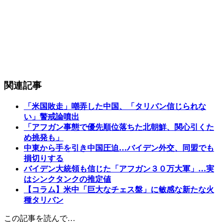
関連記事
「米国敗走」嘲弄した中国、「タリバン信じられな
い」警戒論噴出
「アフガン事態で優先順位落ちた北朝鮮、関心引くた
め挑発も」
中東から手を引き中国圧迫…バイデン外交、同盟でも
損切りする
バイデン大統領も信じた「アフガン３０万大軍」…実
はシンクタンクの推定値
【コラム】米中「巨大なチェス盤」に敏感な新たな火
種タリバン
この記事を読んで…