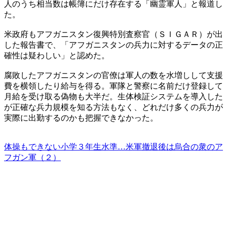
人のうち相当数は帳簿にだけ存在する「幽霊軍人」と報道し
た。
米政府もアフガニスタン復興特別査察官（ＳＩＧＡＲ）が出
した報告書で、「アフガニスタンの兵力に対するデータの正
確性は疑わしい」と認めた。
腐敗したアフガニスタンの官僚は軍人の数を水増しして支援
費を横領したり給与を得る。軍隊と警察に名前だけ登録して
月給を受け取る偽物も大半だ。生体検証システムを導入した
が正確な兵力規模を知る方法もなく、どれだけ多くの兵力が
実際に出勤するのかも把握できなかった。
体操もできない小学３年生水準…米軍撤退後は烏合の衆のア
フガン軍（２）