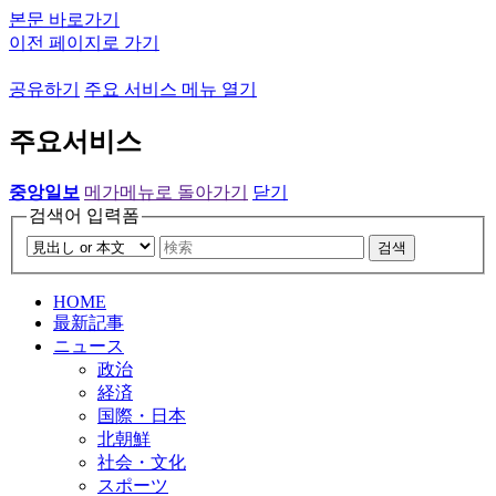
본문 바로가기
이전 페이지로 가기
공유하기
주요 서비스 메뉴 열기
주요서비스
중앙일보
메가메뉴로 돌아가기
닫기
검색어 입력폼
검색
HOME
最新記事
ニュース
政治
経済
国際・日本
北朝鮮
社会・文化
スポーツ