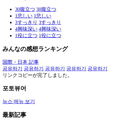
30
腹立つ
30
腹立つ
1
悲しい
1
悲しい
3
すっきり
3
すっきり
4
興味深い
4
興味深い
1
役に立つ
1
役に立つ
みんなの感想ランキング
国際・日本 記事
공유하기
공유하기
공유하기
공유하기
공유하기
リンクコピーが完了しました。
포토뷰어
뉴스 메뉴 보기
最新記事