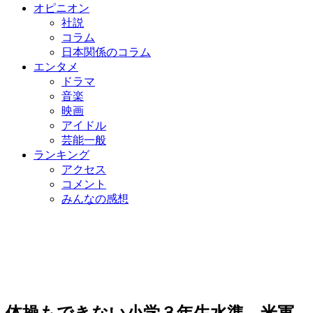
オピニオン
社説
コラム
日本関係のコラム
エンタメ
ドラマ
音楽
映画
アイドル
芸能一般
ランキング
アクセス
コメント
みんなの感想
体操もできない小学３年生水準…米軍