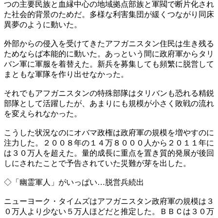
つの主要民族と血縁中心の地域拠点部族と軍閥で断片化され
た社会的背景のためだ。多様な利害集団が緩くつながり同床
異夢のように動いた。
外部からの侵入を受けてきたアフガニスタン住民は生き残る
ためならば本能的に動いた。あっという間に政府軍からタリ
バン軍に軍服を着替えた。新兵を募集しても頻繁に脱営して
まともな軍隊を作り出せなかった。
それでもアフガニスタンの特殊部隊はタリバンも恐れる精鋭
部隊として活躍したが、あまりにも規模が小さく敗戦の流れ
を変えられなかった。
こうした状況なのにオバマ政権は政府軍の規模を増やすのに
注力した。２００８年の１４万８０００人から２０１１年に
は３０万人を超えた。量的成長に重点を置き質的発展が後回
しにされたことで予告されていた災難が芽を出した。
◇「幽霊軍人」がいっぱい…脱営兵続出
ニューヨーク・タイムズはアフガニスタン政府軍の規模は３
０万人より少ない５万人ほどだと推定した。ＢＢＣは３０万