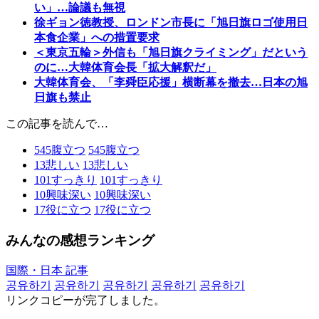
い」…論議も無視
徐ギョン徳教授、ロンドン市長に「旭日旗ロゴ使用日
本食企業」への措置要求
＜東京五輪＞外信も「旭日旗クライミング」だという
のに…大韓体育会長「拡大解釈だ」
大韓体育会、「李舜臣応援」横断幕を撤去…日本の旭
日旗も禁止
この記事を読んで…
545
腹立つ
545
腹立つ
13
悲しい
13
悲しい
101
すっきり
101
すっきり
10
興味深い
10
興味深い
17
役に立つ
17
役に立つ
みんなの感想ランキング
国際・日本 記事
공유하기
공유하기
공유하기
공유하기
공유하기
リンクコピーが完了しました。