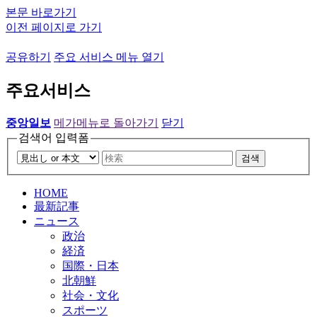
본문 바로가기
이전 페이지로 가기
공유하기
주요 서비스 메뉴 열기
주요서비스
중앙일보
메가메뉴로 돌아가기
닫기
검색어 입력폼
검색
HOME
最新記事
ニュース
政治
経済
国際・日本
北朝鮮
社会・文化
スポーツ