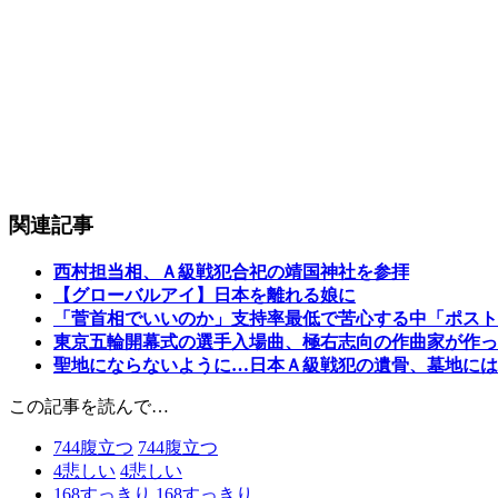
関連記事
西村担当相、Ａ級戦犯合祀の靖国神社を参拝
【グローバルアイ】日本を離れる娘に
「菅首相でいいのか」支持率最低で苦心する中「ポスト
東京五輪開幕式の選手入場曲、極右志向の作曲家が作っ
聖地にならないように…日本Ａ級戦犯の遺骨、墓地には
この記事を読んで…
744
腹立つ
744
腹立つ
4
悲しい
4
悲しい
168
すっきり
168
すっきり