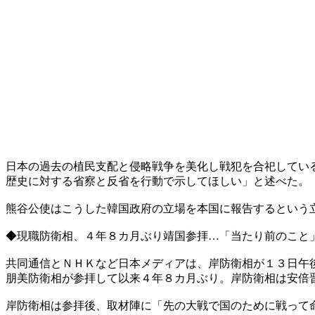
日本の過去の植民支配と侵略戦争を美化し戦犯を合祀してい
歴史に対する省察と反省を行動で示してほしい」と述べた。
熊谷公使はこうした韓国政府の立場を本国に報告するという
◆現職防衛相、４年８カ月ぶり靖国参拝…「当たり前のこと
共同通信とＮＨＫなど日本メディアは、岸防衛相が１３日午
朋美防衛相が参拝して以来４年８カ月ぶり。岸防衛相は安倍
岸防衛相は参拝後、取材陣に「先の大戦で国のために戦って