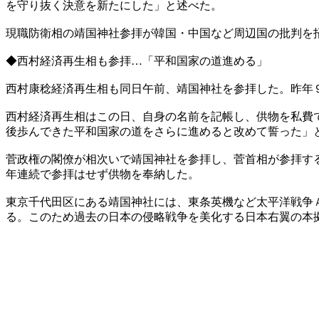
を守り抜く決意を新たにした」と述べた。
現職防衛相の靖国神社参拝が韓国・中国など周辺国の批判を
◆西村経済再生相も参拝…「平和国家の道進める」
西村康稔経済再生相も同日午前、靖国神社を参拝した。昨年
西村経済再生相はこの日、自身の名前を記帳し、供物を私費
後歩んできた平和国家の道をさらに進めると改めて誓った」
菅政権の閣僚が相次いで靖国神社を参拝し、菅首相が参拝す
年連続で参拝はせず供物を奉納した。
東京千代田区にある靖国神社には、東条英機など太平洋戦争
る。このため過去の日本の侵略戦争を美化する日本右翼の本