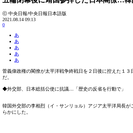
ⓒ 中央日報/中央日報日本語版
2021.08.14 09:13
0
あ
あ
あ
あ
あ
菅義偉政権の閣僚が太平洋戦争終戦日を２日後に控えた１３
だ。
◆外交部、日本総括公使に抗議…「歴史の反省を行動で」
韓国外交部の李相烈（イ・サンリョル）アジア太平洋局長が
らかにした。