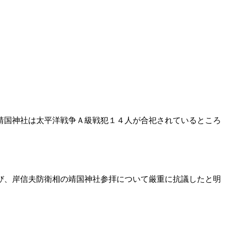
靖国神社は太平洋戦争Ａ級戦犯１４人が合祀されているところ
び、岸信夫防衛相の靖国神社参拝について厳重に抗議したと明