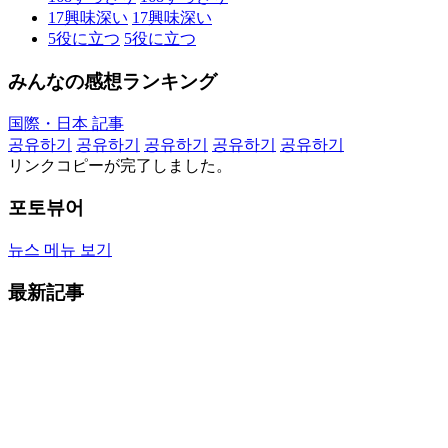
17
興味深い
17
興味深い
5
役に立つ
5
役に立つ
みんなの感想ランキング
国際・日本 記事
공유하기
공유하기
공유하기
공유하기
공유하기
リンクコピーが完了しました。
포토뷰어
뉴스 메뉴 보기
最新記事