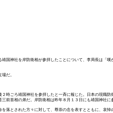
る靖国神社を岸防衛相が参拝したことについて、李局長は「嘆
立場だ。
」
後２時ごろ靖国神社を参拝したと一斉に報じた。日本の現職防
晋三前首相の弟だ。岸防衛相は昨年８月１３日にも靖国神社に
命を落とされた方々に対して、尊崇の念を表すとともに、哀悼