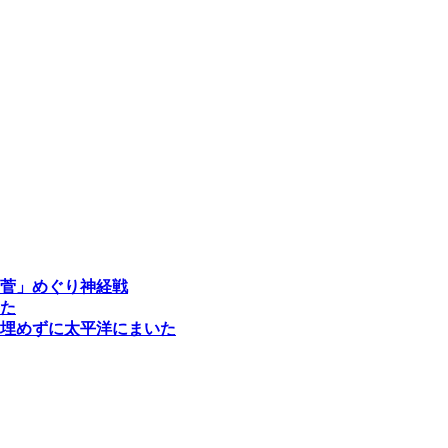
菅」めぐり神経戦
た
埋めずに太平洋にまいた