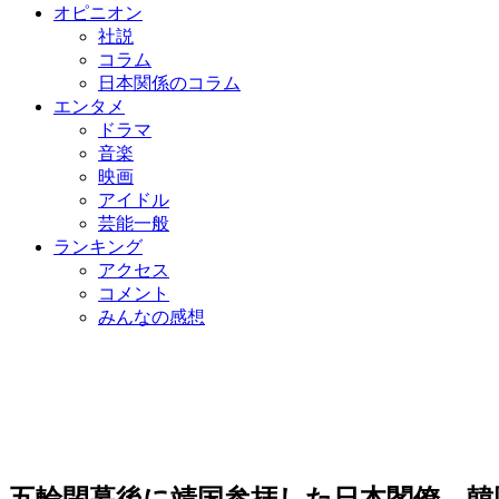
オピニオン
社説
コラム
日本関係のコラム
エンタメ
ドラマ
音楽
映画
アイドル
芸能一般
ランキング
アクセス
コメント
みんなの感想
五輪閉幕後に靖国参拝した日本閣僚…韓