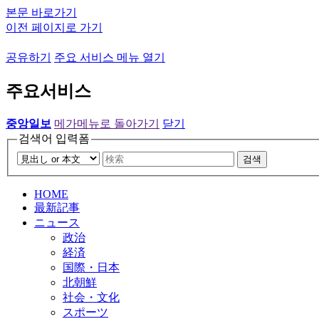
본문 바로가기
이전 페이지로 가기
공유하기
주요 서비스 메뉴 열기
주요서비스
중앙일보
메가메뉴로 돌아가기
닫기
검색어 입력폼
검색
HOME
最新記事
ニュース
政治
経済
国際・日本
北朝鮮
社会・文化
スポーツ