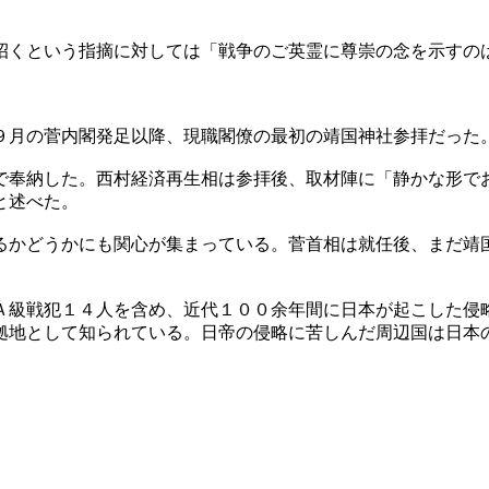
招くという指摘に対しては「戦争のご英霊に尊崇の念を示すの
９月の菅内閣発足以降、現職閣僚の最初の靖国神社参拝だった
で奉納した。西村経済再生相は参拝後、取材陣に「静かな形で
と述べた。
るかどうかにも関心が集まっている。菅首相は就任後、まだ靖
Ａ級戦犯１４人を含め、近代１００余年間に日本が起こした侵
拠地として知られている。日帝の侵略に苦しんだ周辺国は日本