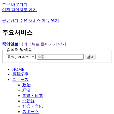
본문 바로가기
이전 페이지로 가기
공유하기
주요 서비스 메뉴 열기
주요서비스
중앙일보
메가메뉴로 돌아가기
닫기
검색어 입력폼
검색
HOME
最新記事
ニュース
政治
経済
国際・日本
北朝鮮
社会・文化
スポーツ