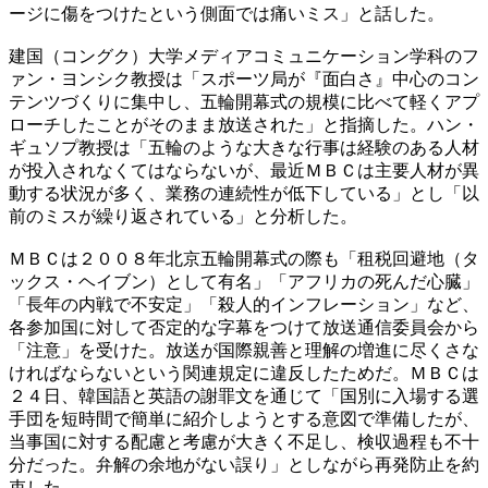
ージに傷をつけたという側面では痛いミス」と話した。
建国（コングク）大学メディアコミュニケーション学科のフ
ァン・ヨンシク教授は「スポーツ局が『面白さ』中心のコン
テンツづくりに集中し、五輪開幕式の規模に比べて軽くアプ
ローチしたことがそのまま放送された」と指摘した。ハン・
ギュソプ教授は「五輪のような大きな行事は経験のある人材
が投入されなくてはならないが、最近ＭＢＣは主要人材が異
動する状況が多く、業務の連続性が低下している」とし「以
前のミスが繰り返されている」と分析した。
ＭＢＣは２００８年北京五輪開幕式の際も「租税回避地（タ
ックス・ヘイブン）として有名」「アフリカの死んだ心臓」
「長年の内戦で不安定」「殺人的インフレーション」など、
各参加国に対して否定的な字幕をつけて放送通信委員会から
「注意」を受けた。放送が国際親善と理解の増進に尽くさな
ければならないという関連規定に違反したためだ。ＭＢＣは
２４日、韓国語と英語の謝罪文を通じて「国別に入場する選
手団を短時間で簡単に紹介しようとする意図で準備したが、
当事国に対する配慮と考慮が大きく不足し、検収過程も不十
分だった。弁解の余地がない誤り」としながら再発防止を約
束した。