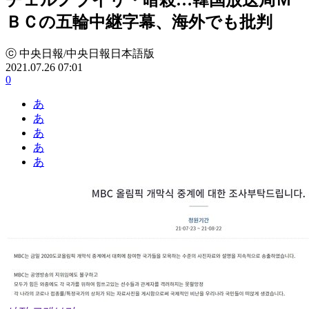
ＢＣの五輪中継字幕、海外でも批判
ⓒ 中央日報/中央日報日本語版
2021.07.26 07:01
0
あ
あ
あ
あ
あ