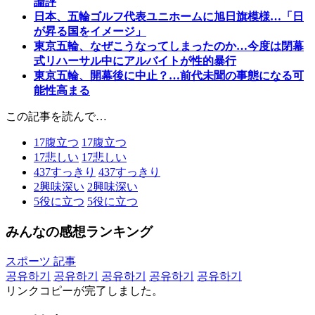
論評
日本、五輪ゴルフ代表ユニホームに旭日旗模様…「日
が昇る国をイメージ」
東京五輪、なぜこうなってしまったのか…今度は閉幕
式リハーサル中にアルバイトが性的暴行
東京五輪、開幕後に中止？…前代未聞の事態になる可
能性高まる
この記事を読んで…
17
腹立つ
17
腹立つ
17
悲しい
17
悲しい
437
すっきり
437
すっきり
2
興味深い
2
興味深い
5
役に立つ
5
役に立つ
みんなの感想ランキング
スポーツ 記事
공유하기
공유하기
공유하기
공유하기
공유하기
リンクコピーが完了しました。