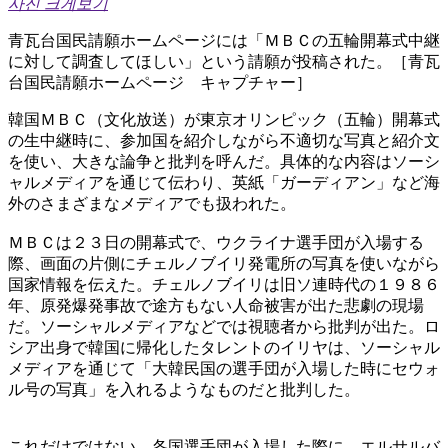
사진 크게보기
青瓦台国民請願ホームページには「ＭＢＣの五輪開幕式中継
に対して調査してほしい」という請願が投稿された。［青瓦
台国民請願ホームページ キャプチャー］
韓国ＭＢＣ（文化放送）が東京オリンピック（五輪）開幕式
の生中継時に、参加国を紹介しながら不適切な写真と紹介文
を使い、大きな論争と批判を呼んだ。具体的な内容はソーシ
ャルメディアを通じて伝わり、英紙「ガーディアン」など海
外のさまざまなメディアでも扱われた。
ＭＢＣは２３日の開幕式で、ウクライナ選手団が入場する
際、画面の片側にチェルノブイリ発電所の写真を使いながら
国家情報を伝えた。チェルノブイリは旧ソ連時代の１９８６
年、原発爆発事故で途方もない人命被害が出た悲劇の現場
だ。ソーシャルメディアなどでは視聴者から批判が出た。ロ
シア出身で韓国に帰化したタレントのイリヤは、ソーシャル
メディアを通じて「大韓民国の選手団が入場した時にセウォ
ル号の写真」を入れるようなものだと批判した。
これだけではない。各国選手団が入場した際に、エルサルバ