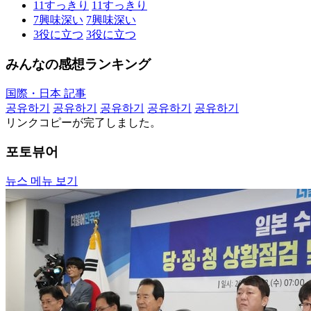
11
すっきり
11
すっきり
7
興味深い
7
興味深い
3
役に立つ
3
役に立つ
みんなの感想ランキング
国際・日本 記事
공유하기
공유하기
공유하기
공유하기
공유하기
リンクコピーが完了しました。
포토뷰어
뉴스 메뉴 보기