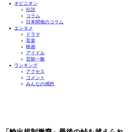
オピニオン
社説
コラム
日本関係のコラム
エンタメ
ドラマ
音楽
映画
アイドル
芸能一般
ランキング
アクセス
コメント
みんなの感想
「輸出規制撤廃」最後の峠を越えられ