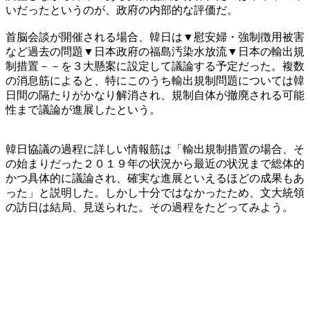
いだったというのが、政府の内部的な評価だ。
首脳会談が開催される場合、韓日は▼慰安婦・強制徴用被害
など過去の問題▼日本政府の福島汚染水放流▼日本の輸出規
制措置－－を３大懸案に設定して議論する予定だった。複数
の消息筋によると、特にこのうち輸出規制問題については韓
日間の隔たりがかなり解消され、規制自体が撤廃される可能
性まで議論が進展したという。
韓日協議の過程に詳しい情報筋は「輸出規制措置の場合、そ
の始まりだった２０１９年の状況から最近の状況まで総体的
かつ具体的に議論され、確実な進展といえるほどの成果もあ
った」と説明した。しかし十分ではなかったため、文大統領
の訪日は結局、見送られた。その過程をたどってみよう。