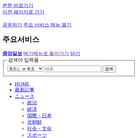
본문 바로가기
이전 페이지로 가기
공유하기
주요 서비스 메뉴 열기
주요서비스
중앙일보
메가메뉴로 돌아가기
닫기
검색어 입력폼
검색
HOME
最新記事
ニュース
政治
経済
国際・日本
北朝鮮
社会・文化
スポーツ