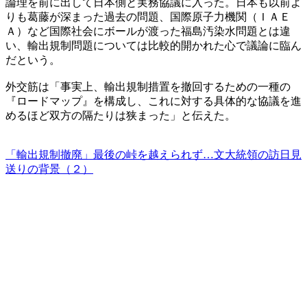
論理を前に出して日本側と実務協議に入った。日本も以前よ
りも葛藤が深まった過去の問題、国際原子力機関（ＩＡＥ
Ａ）など国際社会にボールが渡った福島汚染水問題とは違
い、輸出規制問題については比較的開かれた心で議論に臨ん
だという。
外交筋は「事実上、輸出規制措置を撤回するための一種の
『ロードマップ』を構成し、これに対する具体的な協議を進
めるほど双方の隔たりは狭まった」と伝えた。
「輸出規制撤廃」最後の峠を越えられず…文大統領の訪日見
送りの背景（２）