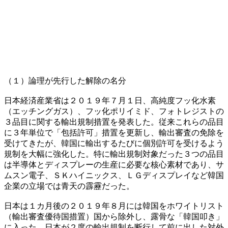
（１）論理が先行した解除の名分
日本経済産業省は２０１９年７月１日、高純度フッ化水素
（エッチングガス）、フッ化ポリイミド、フォトレジストの
３品目に関する輸出規制措置を発表した。従来これらの品目
に３年単位で「包括許可」措置を更新し、輸出審査の免除を
受けてきたが、韓国に輸出するたびに個別許可を受けるよう
規制を大幅に強化した。特に輸出規制対象だった３つの品目
は半導体とディスプレーの生産に必要な核心素材であり、サ
ムスン電子、ＳＫハイニックス、ＬＧディスプレイなど韓国
企業の立場では青天の霹靂だった。
日本は１カ月後の２０１９年８月には韓国をホワイトリスト
（輸出審査優待国措置）国から除外し、露骨な「韓国叩き」
に入った。日本が２度の輸出規制を断行して前に出した対外