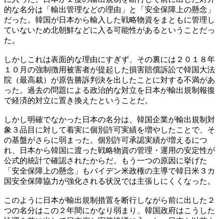
的な名分は「輸出管理などの理由」と「安全保障上の懸念」
だった。韓国が日本から輸入した戦略物資をまともに管理し
ていないため北朝鮮などに入る可能性があるということだっ
た。
しかしこれは表面的な理由にすぎず、その裏には２０１８年
１０月の強制徴用被害者が提起した損害賠償訴訟で韓国大法
院（最高裁）が原告勝訴判決を出したことに対する不満があ
った。過去の問題による政治的な対立を日本が輸出規制報復
で経済的対立に置き換えたということだ。
しかし明確でなかった日本の名分は、韓国企業が輸出規制対
象３品目に対して着実に個別許可実績を増やしたことで、そ
の基盤がさらに弱まった。個別許可承認実績が増えるにつ
れ、日本から韓国に渡った戦略物資の管理・運用の安定性が
公式的統計で確認されたからだ。もう一つの原因に挙げた
「安全保障上の懸念」もバイデン米政権の主導で韓日米３カ
国安全保障協力が強化される状況では主張しにくくなった。
このように日本が輸出規制措置を断行しながら前に出した２
つの名分はこの２年間にかなり弱まり、韓国政府はこうした