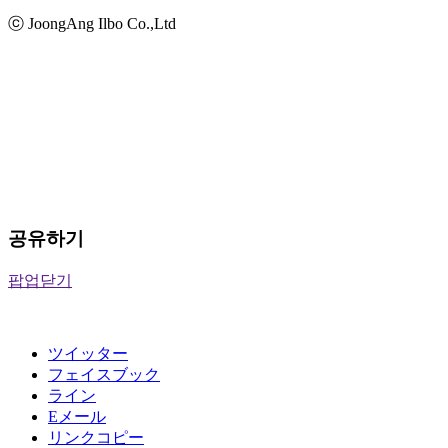
ⓒ JoongAng Ilbo Co.,Ltd
공유하기
팝업닫기
ツイッター
フェイスブック
ライン
Eメール
リンクコピー