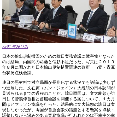
사진 크게보기
日本の輸出規制撤回のための韓日実務協議に障害物となった
のは結局、両国間の葛藤と信頼不足だった。写真は２０１９
年８月に開かれた日本輸出規制措置関連の政府・与党・青瓦
台状況点検会議。
連日の悪材料で対立局面が長期化する状況でも議論は少しず
つ進展した。文在寅（ムン・ジェイン）大統領の日本訪問が
見送られるまでの過程のことだ。韓日両国は、文大統領が訪
日して菅義偉首相と首脳会談を開催する案について、１カ月
間ほどマラソン協議を行った。結果的に文大統領の訪日は実
現しなかったが、両国が首脳会談の議題とする懸案を点検・
調整しながら深みのある実務協議が行われたのは不幸中の幸