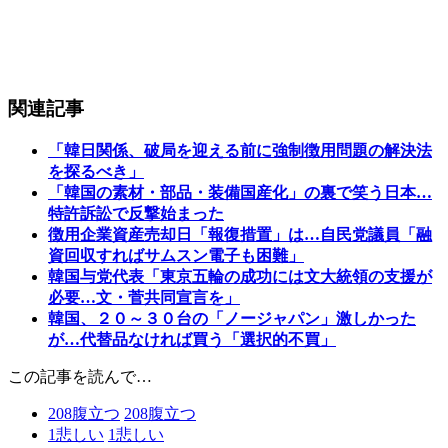
関連記事
「韓日関係、破局を迎える前に強制徴用問題の解決法
を探るべき」
「韓国の素材・部品・装備国産化」の裏で笑う日本…
特許訴訟で反撃始まった
徴用企業資産売却日「報復措置」は…自民党議員「融
資回収すればサムスン電子も困難」
韓国与党代表「東京五輪の成功には文大統領の支援が
必要…文・菅共同宣言を」
韓国、２０～３０台の「ノージャパン」激しかった
が…代替品なければ買う「選択的不買」
この記事を読んで…
208
腹立つ
208
腹立つ
1
悲しい
1
悲しい