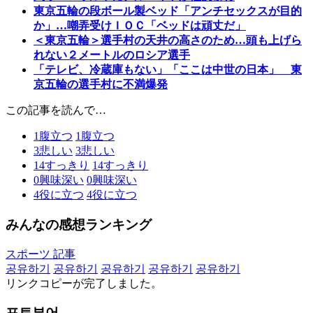
東京五輪の段ボール製ベッド「アンチセックスが目的
か」…嘲弄受けＩＯＣ「ベッドは頑丈だ」
＜東京五輪＞選手村の天井の高さのため…頭も上げら
れない２メートルのロシア選手
「テレビ、冷蔵庫もない」「ここは中世の日本」 東
京五輪の選手村に不満爆発
この記事を読んで…
1
腹立つ
1
腹立つ
3
悲しい
3
悲しい
14
すっきり
14
すっきり
0
興味深い
0
興味深い
4
役に立つ
4
役に立つ
みんなの感想ランキング
スポーツ 記事
공유하기
공유하기
공유하기
공유하기
공유하기
リンクコピーが完了しました。
포토뷰어