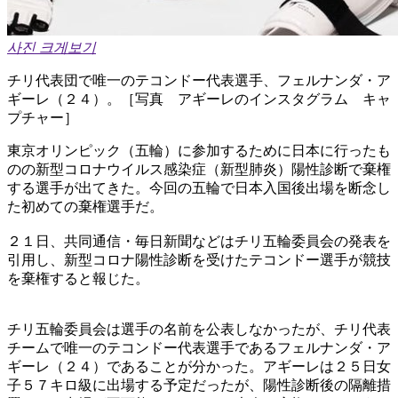
사진 크게보기
チリ代表団で唯一のテコンドー代表選手、フェルナンダ・ア
ギーレ（２４）。［写真 アギーレのインスタグラム キャ
プチャー］
東京オリンピック（五輪）に参加するために日本に行ったも
のの新型コロナウイルス感染症（新型肺炎）陽性診断で棄権
する選手が出てきた。今回の五輪で日本入国後出場を断念し
た初めての棄権選手だ。
２１日、共同通信・毎日新聞などはチリ五輪委員会の発表を
引用し、新型コロナ陽性診断を受けたテコンドー選手が競技
を棄権すると報じた。
チリ五輪委員会は選手の名前を公表しなかったが、チリ代表
チームで唯一のテコンドー代表選手であるフェルナンダ・ア
ギーレ（２４）であることが分かった。アギーレは２５日女
子５７キロ級に出場する予定だったが、陽性診断後の隔離措