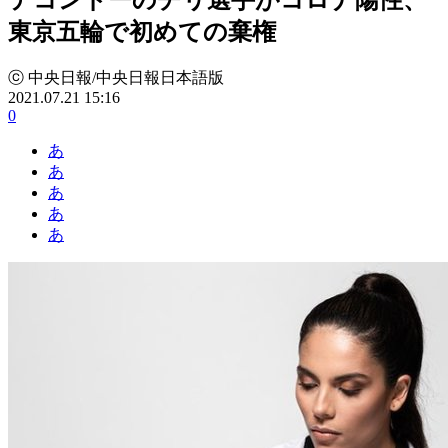
東京五輪で初めての棄権
ⓒ 中央日報/中央日報日本語版
2021.07.21 15:16
0
あ
あ
あ
あ
あ