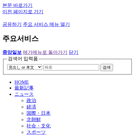
본문 바로가기
이전 페이지로 가기
공유하기
주요 서비스 메뉴 열기
주요서비스
중앙일보
메가메뉴로 돌아가기
닫기
검색어 입력폼
검색
HOME
最新記事
ニュース
政治
経済
国際・日本
北朝鮮
社会・文化
スポーツ