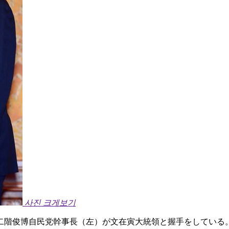
사진 크게보기
二階俊博自民党幹事長（左）が文在寅大統領と握手をしている