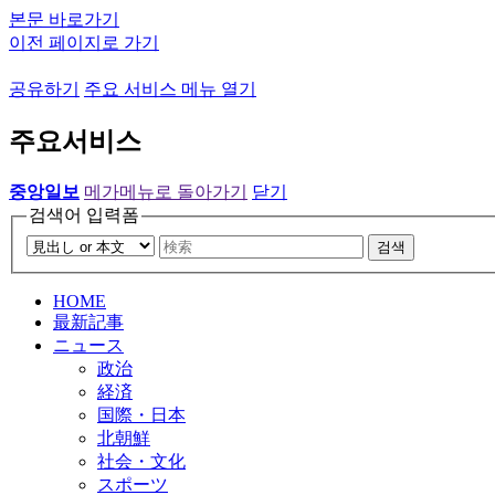
본문 바로가기
이전 페이지로 가기
공유하기
주요 서비스 메뉴 열기
주요서비스
중앙일보
메가메뉴로 돌아가기
닫기
검색어 입력폼
검색
HOME
最新記事
ニュース
政治
経済
国際・日本
北朝鮮
社会・文化
スポーツ