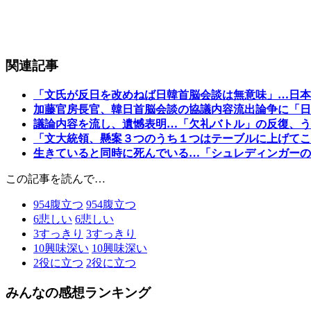
関連記事
「文氏が反日を改めねば日韓首脳会談は無意味」…日本
加藤官房長官、韓日首脳会談の協議内容流出論争に「日
議論内容を流し、遺憾表明…「欠礼バトル」の反復、う
「文大統領、懸案３つのうち１つはテーブルに上げてこ
生きていると同時に死んでいる…「シュレディンガーの
この記事を読んで…
954
腹立つ
954
腹立つ
6
悲しい
6
悲しい
3
すっきり
3
すっきり
10
興味深い
10
興味深い
2
役に立つ
2
役に立つ
みんなの感想ランキング