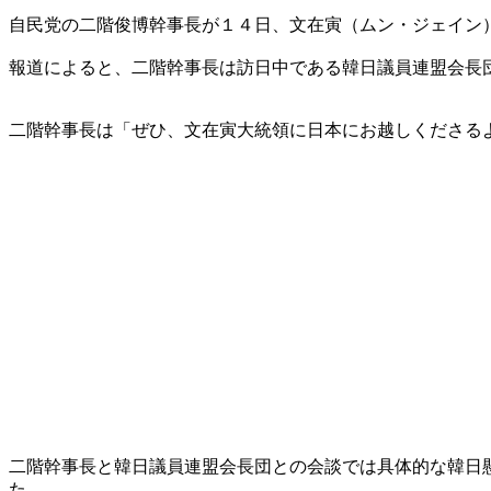
自民党の二階俊博幹事長が１４日、文在寅（ムン・ジェイン
報道によると、二階幹事長は訪日中である韓日議員連盟会長
二階幹事長は「ぜひ、文在寅大統領に日本にお越しくださる
二階幹事長と韓日議員連盟会長団との会談では具体的な韓日
た。