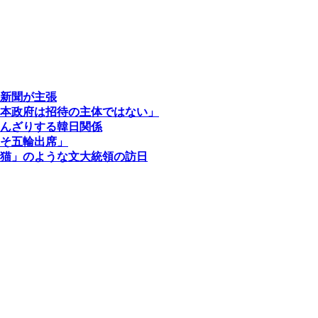
新聞が主張
本政府は招待の主体ではない」
んざりする韓日関係
そ五輪出席」
猫」のような文大統領の訪日