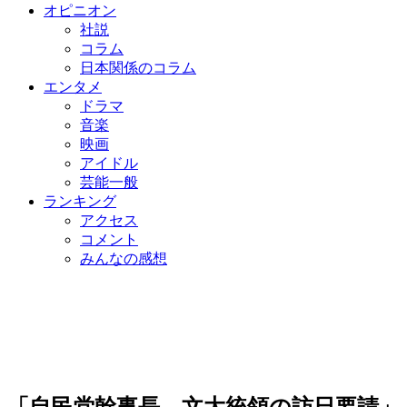
オピニオン
社説
コラム
日本関係のコラム
エンタメ
ドラマ
音楽
映画
アイドル
芸能一般
ランキング
アクセス
コメント
みんなの感想
「自民党幹事長、文大統領の訪日要請」