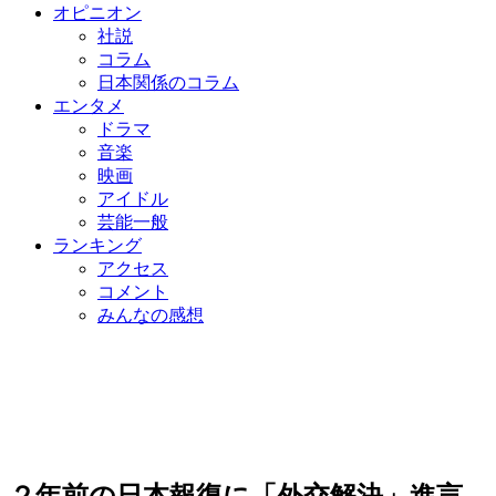
オピニオン
社説
コラム
日本関係のコラム
エンタメ
ドラマ
音楽
映画
アイドル
芸能一般
ランキング
アクセス
コメント
みんなの感想
２年前の日本報復に「外交解決」進言