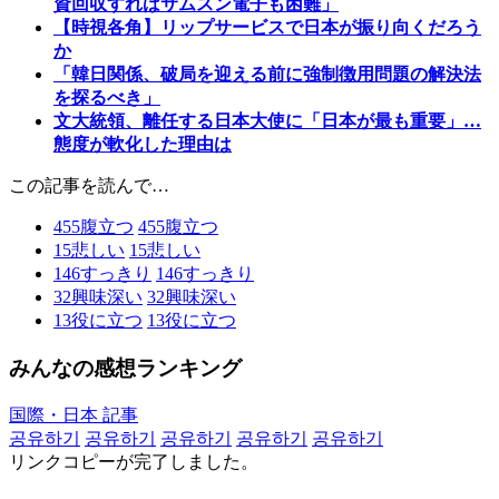
資回収すればサムスン電子も困難」
【時視各角】リップサービスで日本が振り向くだろう
か
「韓日関係、破局を迎える前に強制徴用問題の解決法
を探るべき」
文大統領、離任する日本大使に「日本が最も重要」…
態度が軟化した理由は
この記事を読んで…
455
腹立つ
455
腹立つ
15
悲しい
15
悲しい
146
すっきり
146
すっきり
32
興味深い
32
興味深い
13
役に立つ
13
役に立つ
みんなの感想ランキング
国際・日本 記事
공유하기
공유하기
공유하기
공유하기
공유하기
リンクコピーが完了しました。