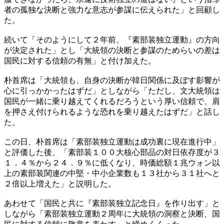
者の孤独な決断と強力な意志が参謀に伝えられた」と回顧し
た。
続いて「そのようにして２年前、『素部装独立運動』の方向
が決定された」とし「大統領の決断と参謀のためらいの差は
国民に対する信頼の有無」と付け加えた。
朴首席は「大統領も、自身の決断が韓日関係に及ぼす影響が
心に引っかかったはずだ」としながら「ただし、文大統領は
国民が一緒に乗り越えてくれるだろうという厚い信頼で、肩
を押さえ付けられるような恐れを乗り越えたはずだ」と話し
た。
この日、朴首席は「素部装独立運動は成功裏に現在進行中」
と評価した後、「素部装１００大核心部品の対日依存度が３
１．４％から２４．９％に低くなり、時価総額１兆ウォン以
上の素部装関連の中堅・中小企業数も１３社から３１社へと
２倍以上増えた」と説明した。
あわせて「国民と共に『素部装独立記念日』を作り出す」と
しながら「素部装独立運動２周年に大統領の洞察と決断、国