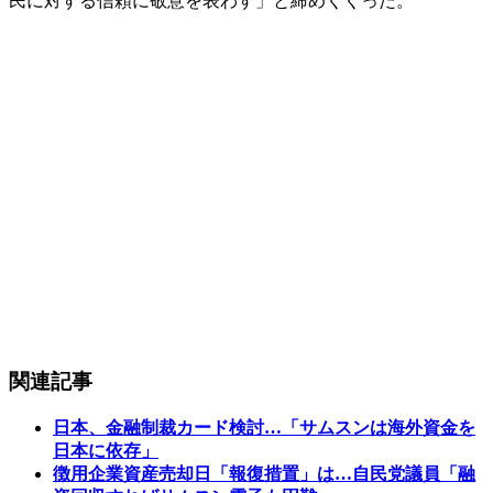
民に対する信頼に敬意を表わす」と締めくくった。
関連記事
日本、金融制裁カード検討…「サムスンは海外資金を
日本に依存」
徴用企業資産売却日「報復措置」は…自民党議員「融