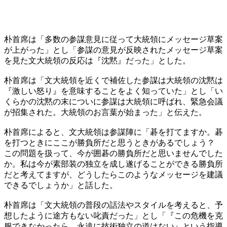
朴首席は「多数の参謀意見に従って大統領にメッセージ草案
が上がった」とし「参謀の意見が反映されたメッセージ草案
を見た文大統領の反応は『沈黙』だった」とした。
朴首席は「文大統領を近くで補佐した参謀は大統領の沈黙は
『激しい怒り』を意味することをよく知っていた」とし「い
くらかの沈黙の末についに参謀は大統領に呼ばれ、緊急会議
が招集された。大統領のお言葉が始まった」と伝えた。
朴首席によると、文大統領は参謀陣に「碁を打てますか。碁
を打つときにここが勝負所だと思うときがあるでしょう？
この問題を扱って、今が囲碁の勝負所だと思いませんでした
か。私は今が素部装の独立を成し遂げることができる勝負所
だと考えてますが、どうしたらこのようなメッセージを建議
できるでしょうか」と話した。
朴首席は「文大統領の普段の話法やスタイルを考えると、予
想したように途方もない叱責だった」とし「『この危機を克
服できなかったら、永遠に技術独立の道はない』という指導