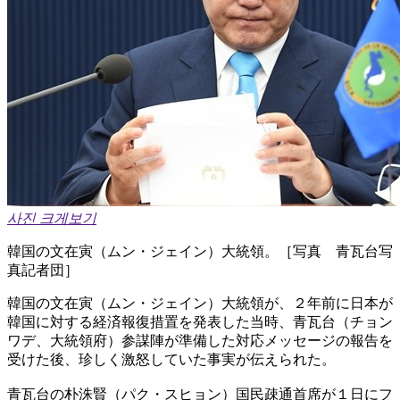
사진 크게보기
韓国の文在寅（ムン・ジェイン）大統領。［写真 青瓦台写
真記者団］
韓国の文在寅（ムン・ジェイン）大統領が、２年前に日本が
韓国に対する経済報復措置を発表した当時、青瓦台（チョン
ワデ、大統領府）参謀陣が準備した対応メッセージの報告を
受けた後、珍しく激怒していた事実が伝えられた。
青瓦台の朴洙賢（パク・スヒョン）国民疎通首席が１日にフ