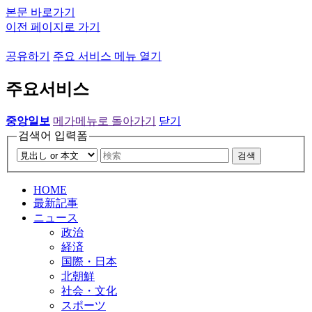
본문 바로가기
이전 페이지로 가기
공유하기
주요 서비스 메뉴 열기
주요서비스
중앙일보
메가메뉴로 돌아가기
닫기
검색어 입력폼
검색
HOME
最新記事
ニュース
政治
経済
国際・日本
北朝鮮
社会・文化
スポーツ