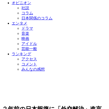
オピニオン
社説
コラム
日本関係のコラム
エンタメ
ドラマ
音楽
映画
アイドル
芸能一般
ランキング
アクセス
コメント
みんなの感想
２年前の日本報復に「外交解決」進言