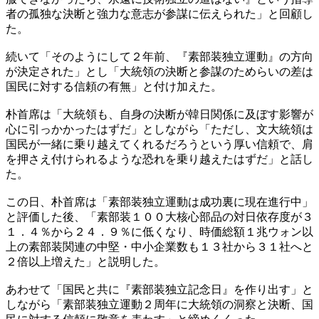
者の孤独な決断と強力な意志が参謀に伝えられた」と回顧し
た。
続いて「そのようにして２年前、『素部装独立運動』の方向
が決定された」とし「大統領の決断と参謀のためらいの差は
国民に対する信頼の有無」と付け加えた。
朴首席は「大統領も、自身の決断が韓日関係に及ぼす影響が
心に引っかかったはずだ」としながら「ただし、文大統領は
国民が一緒に乗り越えてくれるだろうという厚い信頼で、肩
を押さえ付けられるような恐れを乗り越えたはずだ」と話し
た。
この日、朴首席は「素部装独立運動は成功裏に現在進行中」
と評価した後、「素部装１００大核心部品の対日依存度が３
１．４％から２４．９％に低くなり、時価総額１兆ウォン以
上の素部装関連の中堅・中小企業数も１３社から３１社へと
２倍以上増えた」と説明した。
あわせて「国民と共に『素部装独立記念日』を作り出す」と
しながら「素部装独立運動２周年に大統領の洞察と決断、国