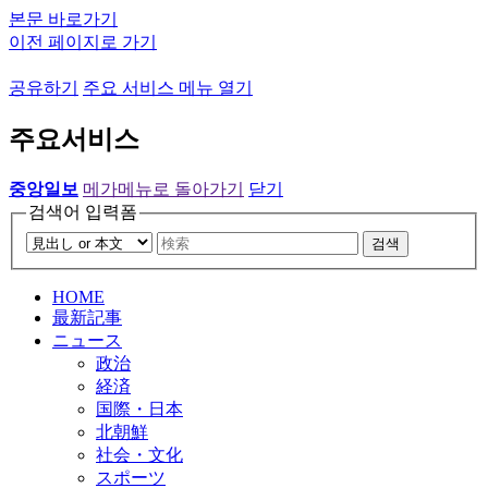
본문 바로가기
이전 페이지로 가기
공유하기
주요 서비스 메뉴 열기
주요서비스
중앙일보
메가메뉴로 돌아가기
닫기
검색어 입력폼
검색
HOME
最新記事
ニュース
政治
経済
国際・日本
北朝鮮
社会・文化
スポーツ