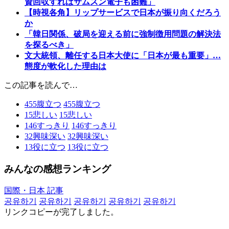
資回収すればサムスン電子も困難」
【時視各角】リップサービスで日本が振り向くだろう
か
「韓日関係、破局を迎える前に強制徴用問題の解決法
を探るべき」
文大統領、離任する日本大使に「日本が最も重要」…
態度が軟化した理由は
この記事を読んで…
455
腹立つ
455
腹立つ
15
悲しい
15
悲しい
146
すっきり
146
すっきり
32
興味深い
32
興味深い
13
役に立つ
13
役に立つ
みんなの感想ランキング
国際・日本 記事
공유하기
공유하기
공유하기
공유하기
공유하기
リンクコピーが完了しました。