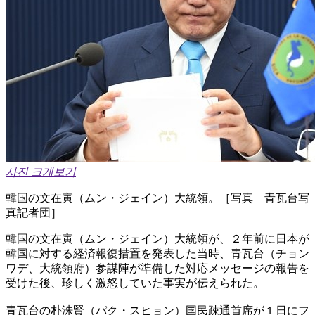
사진 크게보기
韓国の文在寅（ムン・ジェイン）大統領。［写真 青瓦台写
真記者団］
韓国の文在寅（ムン・ジェイン）大統領が、２年前に日本が
韓国に対する経済報復措置を発表した当時、青瓦台（チョン
ワデ、大統領府）参謀陣が準備した対応メッセージの報告を
受けた後、珍しく激怒していた事実が伝えられた。
青瓦台の朴洙賢（パク・スヒョン）国民疎通首席が１日にフ