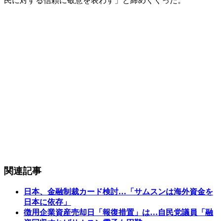
民に対する信頼に敬意を表わす」と締めくくった。
関連記事
日本、金融制裁カード検討…「サムスンは海外資金を
日本に依存」
徴用企業資産売却日「報復措置」は…自民党議員「融