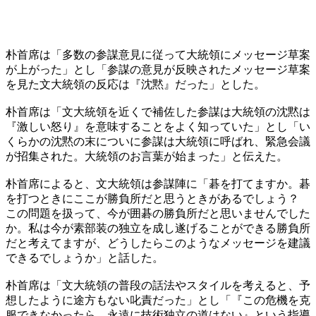
朴首席は「多数の参謀意見に従って大統領にメッセージ草案
が上がった」とし「参謀の意見が反映されたメッセージ草案
を見た文大統領の反応は『沈黙』だった」とした。
朴首席は「文大統領を近くで補佐した参謀は大統領の沈黙は
『激しい怒り』を意味することをよく知っていた」とし「い
くらかの沈黙の末についに参謀は大統領に呼ばれ、緊急会議
が招集された。大統領のお言葉が始まった」と伝えた。
朴首席によると、文大統領は参謀陣に「碁を打てますか。碁
を打つときにここが勝負所だと思うときがあるでしょう？
この問題を扱って、今が囲碁の勝負所だと思いませんでした
か。私は今が素部装の独立を成し遂げることができる勝負所
だと考えてますが、どうしたらこのようなメッセージを建議
できるでしょうか」と話した。
朴首席は「文大統領の普段の話法やスタイルを考えると、予
想したように途方もない叱責だった」とし「『この危機を克
服できなかったら、永遠に技術独立の道はない』という指導