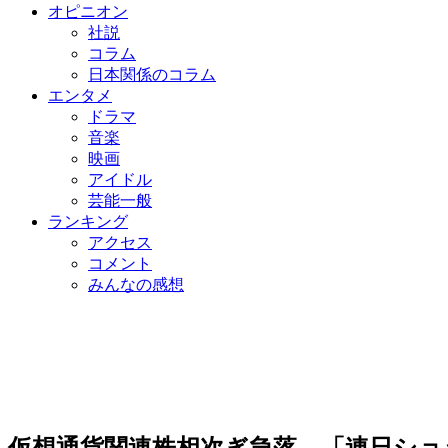
オピニオン
社説
コラム
日本関係のコラム
エンタメ
ドラマ
音楽
映画
アイドル
芸能一般
ランキング
アクセス
コメント
みんなの感想
仮想通貨関連株相次ぎ急落…「連日ショ