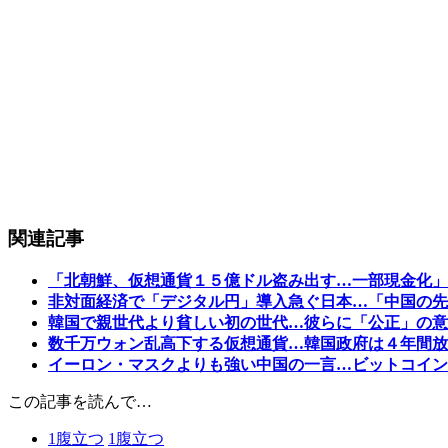
関連記事
「北朝鮮、仮想通貨１５億ドル盗み出す…一部現金化」
非対面経済で「デジタル円」導入急ぐ日本…「中国の先
韓国で親世代より貧しい初の世代…彼らに「公正」の意
数千万ウォン乱高下する仮想通貨…韓国政府は４年間放
イーロン・マスクよりも強い中国の一言…ビットコイン
この記事を読んで…
1
腹立つ
1
腹立つ