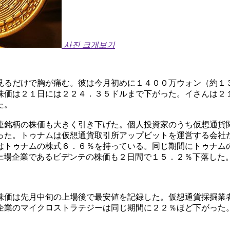
사진 크게보기
見るだけで胸が痛む。彼は今月初めに１４００万ウォン（約１
株価は２１日には２２４．３５ドルまで下がった。イさんは２
た。
連銘柄の株価も大きく引き下げた。個人投資家のうち仮想通貨
った。トゥナムは仮想通貨取引所アップビットを運営する会社
はトゥナムの株式６．６％を持っている。同じ期間にトゥナム
上場企業であるビデンテの株価も２日間で１５．２％下落した
株価は先月中旬の上場後で最安値を記録した。仮想通貨採掘業
企業のマイクロストラテジーは同じ期間に２２％ほど下がった