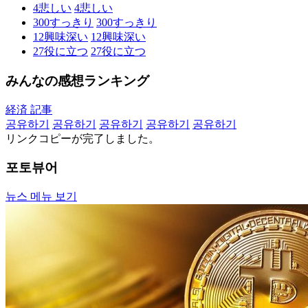
4
悲しい
4
悲しい
300
すっきり
300
すっきり
12
興味深い
12
興味深い
27
役に立つ
27
役に立つ
みんなの感想ランキング
経済 記事
공유하기
공유하기
공유하기
공유하기
공유하기
リンクコピーが完了しました。
포토뷰어
뉴스 메뉴 보기