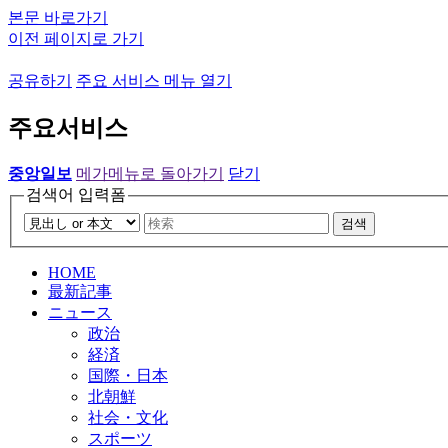
본문 바로가기
이전 페이지로 가기
공유하기
주요 서비스 메뉴 열기
주요서비스
중앙일보
메가메뉴로 돌아가기
닫기
검색어 입력폼
검색
HOME
最新記事
ニュース
政治
経済
国際・日本
北朝鮮
社会・文化
スポーツ