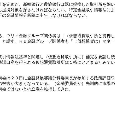
針を定めた。新韓銀行と農協銀行は既に提携した取引所を除い
ら提携対象を探さなければならない。特定金融取引情報法によ
下の金融情報分析院に申告しなければならない。
る。ウリィ金融グループ関係者は「（仮想通貨取引所と提携し
」と話す。ＫＢ金融グループ関係者も「（仮想通貨は）マネー
取引情報法基準と関連し（仮想通貨取引所に）補完を要請し続
確認口座を得られる仮想通貨取引所は１桁にとどまるとみてい
員会は２０日に金融発展審議分科委員長が参加する政策評価ワ
の被害が大きくなっている。（金融委員会が）先制的に市場の
員会ではないとの立場を維持してきた。