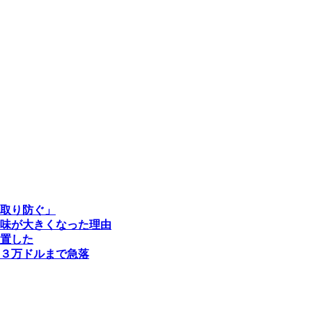
取り防ぐ」
味が大きくなった理由
置した
３万ドルまで急落