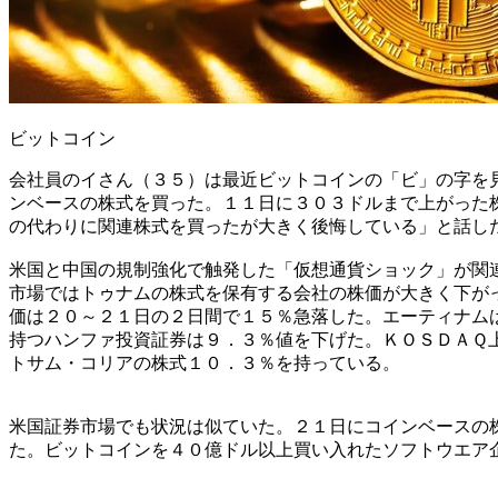
ビットコイン
会社員のイさん（３５）は最近ビットコインの「ビ」の字を
ンベースの株式を買った。１１日に３０３ドルまで上がった
の代わりに関連株式を買ったが大きく後悔している」と話し
米国と中国の規制強化で触発した「仮想通貨ショック」が関
市場ではトゥナムの株式を保有する会社の株価が大きく下が
価は２０～２１日の２日間で１５％急落した。エーティナム
持つハンファ投資証券は９．３％値を下げた。ＫＯＳＤＡＱ
トサム・コリアの株式１０．３％を持っている。
米国証券市場でも状況は似ていた。２１日にコインベースの
た。ビットコインを４０億ドル以上買い入れたソフトウエア