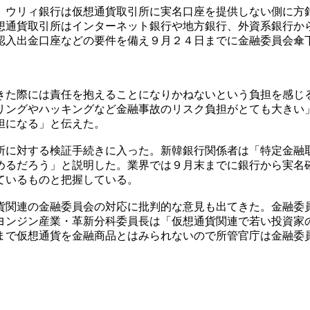
、ウリィ銀行は仮想通貨取引所に実名口座を提供しない側に方
想通貨取引所はインターネット銀行や地方銀行、外資系銀行か
認入出金口座などの要件を備え９月２４日までに金融委員会傘
きた際には責任を抱えることになりかねないという負担を感じ
リングやハッキングなど金融事故のリスク負担がとても大きい
担になる」と伝えた。
所に対する検証手続きに入った。新韓銀行関係者は「特定金融
めるだろう」と説明した。業界では９月末までに銀行から実名
ているものと把握している。
貨関連の金融委員会の対応に批判的な意見も出てきた。金融委
ヨンジン産業・革新分科委員長は「仮想通貨関連で若い投資家
まで仮想通貨を金融商品とはみられないので所管官庁は金融委