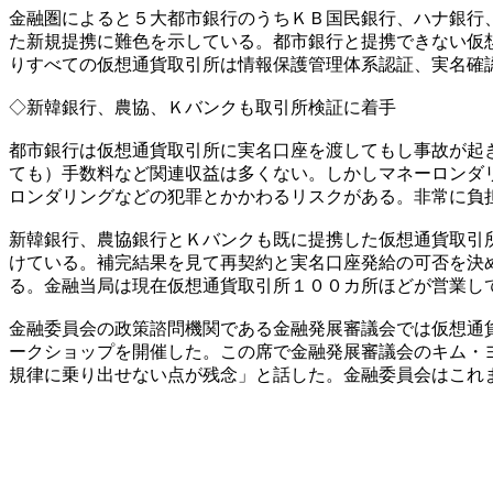
金融圏によると５大都市銀行のうちＫＢ国民銀行、ハナ銀行
た新規提携に難色を示している。都市銀行と提携できない仮
りすべての仮想通貨取引所は情報保護管理体系認証、実名確
◇新韓銀行、農協、Ｋバンクも取引所検証に着手
都市銀行は仮想通貨取引所に実名口座を渡してもし事故が起
ても）手数料など関連収益は多くない。しかしマネーロンダ
ロンダリングなどの犯罪とかかわるリスクがある。非常に負
新韓銀行、農協銀行とＫバンクも既に提携した仮想通貨取引
けている。補完結果を見て再契約と実名口座発給の可否を決
る。金融当局は現在仮想通貨取引所１００カ所ほどが営業し
金融委員会の政策諮問機関である金融発展審議会では仮想通
ークショップを開催した。この席で金融発展審議会のキム・
規律に乗り出せない点が残念」と話した。金融委員会はこれ