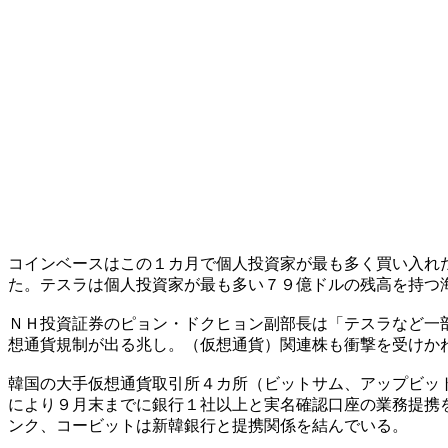
コインベースはこの１カ月で個人投資家が最も多く買い入れ
た。テスラは個人投資家が最も多い７９億ドルの残高を持つ
ＮＨ投資証券のピョン・ドクヒョン副部長は「テスラなど一
想通貨規制が出る兆し。（仮想通貨）関連株も衝撃を受けか
韓国の大手仮想通貨取引所４カ所（ビットサム、アップビッ
により９月末までに銀行１社以上と実名確認口座の業務提携
ンク、コービットは新韓銀行と提携関係を結んでいる。