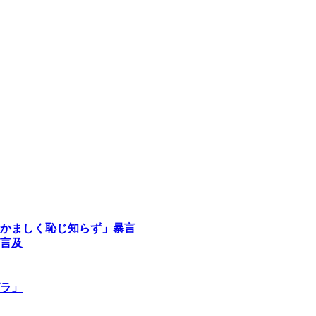
かましく恥じ知らず」暴言
言及
ラ」