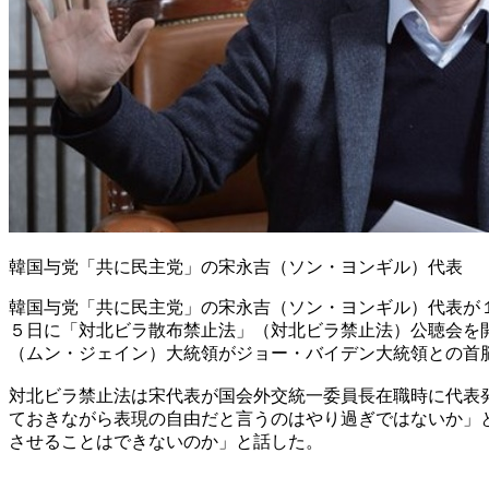
韓国与党「共に民主党」の宋永吉（ソン・ヨンギル）代表
韓国与党「共に民主党」の宋永吉（ソン・ヨンギル）代表が
５日に「対北ビラ散布禁止法」（対北ビラ禁止法）公聴会を
（ムン・ジェイン）大統領がジョー・バイデン大統領との首
対北ビラ禁止法は宋代表が国会外交統一委員長在職時に代表
ておきながら表現の自由だと言うのはやり過ぎではないか」
させることはできないのか」と話した。