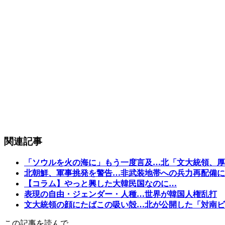
関連記事
「ソウルを火の海に」もう一度言及…北「文大統領、厚
北朝鮮、軍事挑発を警告…非武装地帯への兵力再配備に
【コラム】やっと興した大韓民国なのに…
表現の自由・ジェンダー・人種…世界が韓国人権乱打
文大統領の顔にたばこの吸い殻…北が公開した「対南ビ
この記事を読んで…