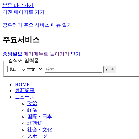
본문 바로가기
이전 페이지로 가기
공유하기
주요 서비스 메뉴 열기
주요서비스
중앙일보
메가메뉴로 돌아가기
닫기
검색어 입력폼
검색
HOME
最新記事
ニュース
政治
経済
国際・日本
北朝鮮
社会・文化
スポーツ