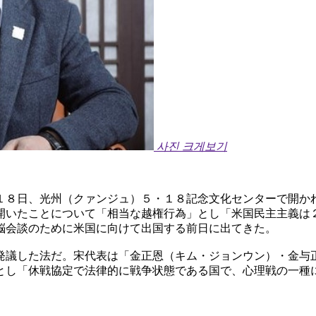
사진 크게보기
１８日、光州（クァンジュ）５・１８記念文化センターで開か
開いたことについて「相当な越権行為」とし「米国民主主義は
脳会談のために米国に向けて出国する前日に出てきた。
発議した法だ。宋代表は「金正恩（キム・ジョンウン）・金与
とし「休戦協定で法律的に戦争状態である国で、心理戦の一種