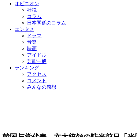
オピニオン
社説
コラム
日本関係のコラム
エンタメ
ドラマ
音楽
映画
アイドル
芸能一般
ランキング
アクセス
コメント
みんなの感想
韓国与党代表、文大統領の訪米前日「米