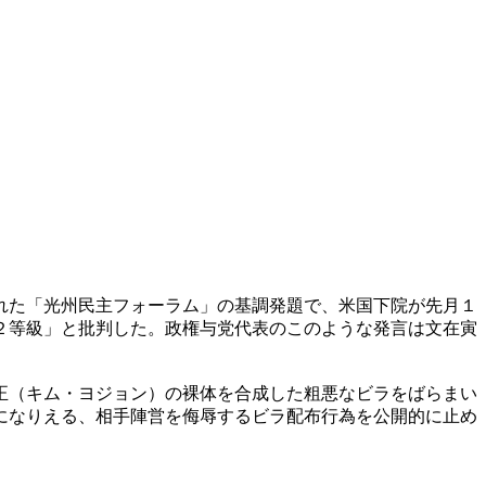
れた「光州民主フォーラム」の基調発題で、米国下院が先月１
２等級」と批判した。政権与党代表のこのような発言は文在寅
正（キム・ヨジョン）の裸体を合成した粗悪なビラをばらまい
になりえる、相手陣営を侮辱するビラ配布行為を公開的に止め