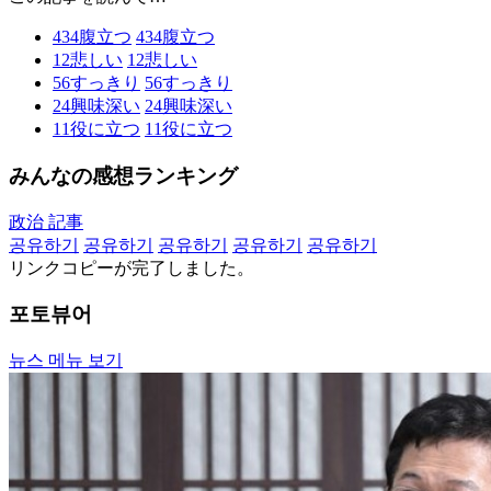
434
腹立つ
434
腹立つ
12
悲しい
12
悲しい
56
すっきり
56
すっきり
24
興味深い
24
興味深い
11
役に立つ
11
役に立つ
みんなの感想ランキング
政治 記事
공유하기
공유하기
공유하기
공유하기
공유하기
リンクコピーが完了しました。
포토뷰어
뉴스 메뉴 보기