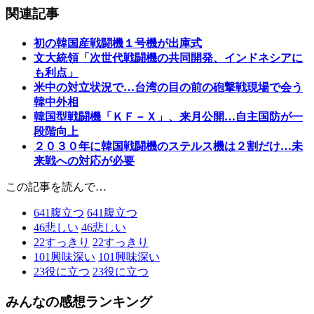
関連記事
初の韓国産戦闘機１号機が出庫式
文大統領「次世代戦闘機の共同開発、インドネシアに
も利点」
米中の対立状況で…台湾の目の前の砲撃戦現場で会う
韓中外相
韓国型戦闘機「ＫＦ－Ｘ」、来月公開…自主国防が一
段階向上
２０３０年に韓国戦闘機のステルス機は２割だけ…未
来戦への対応が必要
この記事を読んで…
641
腹立つ
641
腹立つ
46
悲しい
46
悲しい
22
すっきり
22
すっきり
101
興味深い
101
興味深い
23
役に立つ
23
役に立つ
みんなの感想ランキング