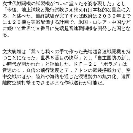
次世代戦闘機の試製機がついに堂々たる姿を現した」とし
「今後、地上試験と飛行試験さえ終えれば本格的な量産に入
る」と述べた。最終試験が完了すれば政府は２０３２年まで
に１２０機を実戦配備する計画で、米国・ロシア・中国など
に続いて世界で８番目に先端超音速戦闘機を開発した国とな
る。
文大統領は「我々も我々の手で作った先端超音速戦闘機を持
つことになった。世界８番目の快挙」とし「自主国防の新し
い時代が開かれた」と評価した。ＫＦ－２１ 「ボラメ」は
音速の１．８倍の飛行速度と７．７トンの武装搭載力で、空
中交戦のほか、陸路や海路を通じた浸透勢力の無力化、遠距
離防空網打撃までさまざまな作戦遂行が可能だ。