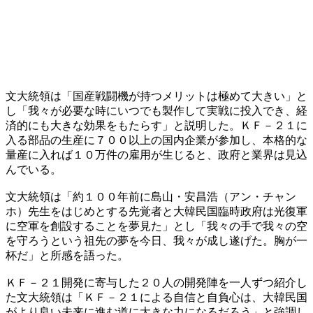
文大統領は「国産戦闘機が持つメリットは極めて大きい」と
し「我々が必要な時にいつでも製作して実戦に投入でき、経
済的にも大きな効果をもたらす」と説明した。ＫＦ－２１に
入る部品の生産に７００以上の国内企業が参加し、本格的な
量産に入れば１０万件の雇用が生じると、政府と業界は見込
んでいる。
文大統領は「約１００年前に島山・安昌浩（アン・チャン
ホ）先生をはじめとする先覚者と大韓民国臨時政府は光復軍
に空軍を創設することを夢見た」とし「我々の手で我々の空
を守ろうという祖先の夢を今日、我々が成し遂げた。胸が一
杯だ」と所感を語った。
ＫＦ－２１開発に寄与した２０人の開発陣を一人ずつ紹介し
た文大統領は「ＫＦ－２１による自信と自負心は、大韓民国
がより良い未来に進む道に大きな力になるだろう」と強調し