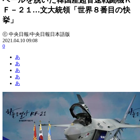
Ｆ－２１…文大統領「世界８番目の快
挙」
ⓒ 中央日報/中央日報日本語版
2021.04.10 09:08
0
あ
あ
あ
あ
あ