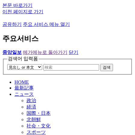
본문 바로가기
이전 페이지로 가기
공유하기
주요 서비스 메뉴 열기
주요서비스
중앙일보
메가메뉴로 돌아가기
닫기
검색어 입력폼
검색
HOME
最新記事
ニュース
政治
経済
国際・日本
北朝鮮
社会・文化
スポーツ