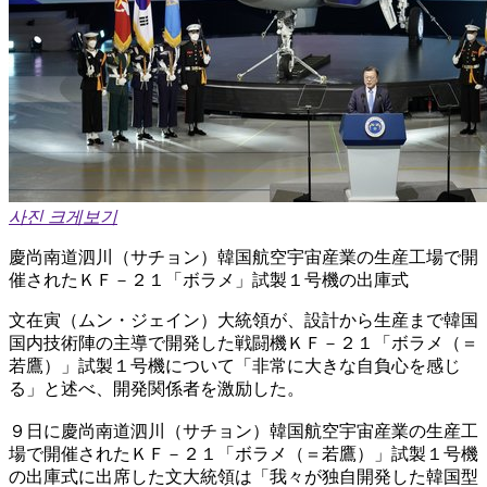
사진 크게보기
慶尚南道泗川（サチョン）韓国航空宇宙産業の生産工場で開
催されたＫＦ－２１「ボラメ」試製１号機の出庫式
文在寅（ムン・ジェイン）大統領が、設計から生産まで韓国
国内技術陣の主導で開発した戦闘機ＫＦ－２１「ボラメ（＝
若鷹）」試製１号機について「非常に大きな自負心を感じ
る」と述べ、開発関係者を激励した。
９日に慶尚南道泗川（サチョン）韓国航空宇宙産業の生産工
場で開催されたＫＦ－２１「ボラメ（＝若鷹）」試製１号機
の出庫式に出席した文大統領は「我々が独自開発した韓国型