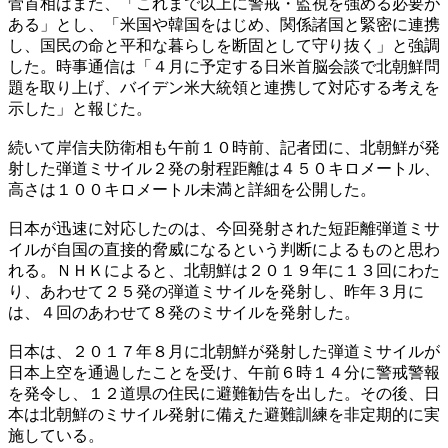
菅首相はまた、「これまで以上に警戒・監視を強める必要が
ある」とし、「米国や韓国をはじめ、関係諸国と緊密に連携
し、国民の命と平和な暮らしを断固として守り抜く」と強調
した。時事通信は「４月に予定する日米首脳会談で北朝鮮問
題を取り上げ、バイデン米大統領と連携して対応する考えを
示した」と報じた。
続いて岸信夫防衛相も午前１０時前、記者団に、北朝鮮が発
射した弾道ミサイル２発の射程距離は４５０キロメートル、
高さは１００キロメートル未満と詳細を公開した。
日本が迅速に対応したのは、今回発射された短距離弾道ミサ
イルが自国の直接的脅威になるという判断によるものと思わ
れる。ＮＨＫによると、北朝鮮は２０１９年に１３回にわた
り、あわせて２５発の弾道ミサイルを発射し、昨年３月に
は、４回のあわせて８発のミサイルを発射した。
日本は、２０１７年８月に北朝鮮が発射した弾道ミサイルが
日本上空を通過したことを受け、午前６時１４分に警戒警報
を発令し、１２道県の住民に避難勧告を出した。その後、日
本は北朝鮮のミサイル発射に備えた避難訓練を非定期的に実
施している。