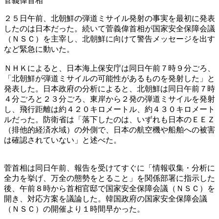
菅義偉首相
２５日午前、北朝鮮の弾道ミサイル発射の事実を最初に発表
したのは日本だった。続いて菅義偉首相が国家安全保障会議
（ＮＳＣ）を主宰し、北朝鮮に向けて警告メッセージを出す
など緊急に動いた。
ＮＨＫによると、日本海上保安庁は同日午前７時９分ごろ、
「北朝鮮が弾道ミサイルの可能性があるものを発射した」と
発表した。日本政府の分析によると、北朝鮮は同日午前７時
４分ごろと２３分ごろ、東岸から２発の弾道ミサイルを発射
し、飛行距離は約４２０キロメートル、約４３０キロメート
ルだった。防衛省は「落下したのは、いずれも日本のＥＥＺ
（排他的経済水域）の外側で、日本の航空機や船舶への被害
は確認されていない」と述べた。
菅首相は同日午前、報告を受けてすぐに「情報収集・分析に
全力を挙げ、万全の態勢をとること」を関係部署に指示した
後、午前８時から首相官邸で国家安全保障会議（ＮＳＣ）を
開き、対応方案を議論した。韓国政府の国家安全保障会議
（ＮＳＣ）の開催より１時間早かった。