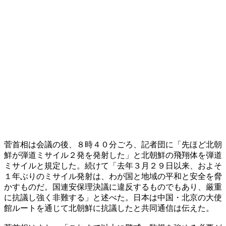
菅首相は会議の後、８時４０分ごろ、記者団に「先ほど北朝
鮮が弾道ミサイル２発を発射した」と北朝鮮の飛翔体を弾道
ミサイルと規定した。続けて「去年３月２９日以来、およそ
１年ぶりのミサイル発射は、わが国と地域の平和と安全を脅
かすものだ。国連安保理決議に違反するものでもあり、厳重
に抗議し強く非難する」と述べた。日本は中国・北京の大使
館ルートを通じて北朝鮮に抗議したと共同通信は伝えた。