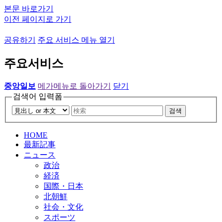
본문 바로가기
이전 페이지로 가기
공유하기
주요 서비스 메뉴 열기
주요서비스
중앙일보
메가메뉴로 돌아가기
닫기
검색어 입력폼
검색
HOME
最新記事
ニュース
政治
経済
国際・日本
北朝鮮
社会・文化
スポーツ