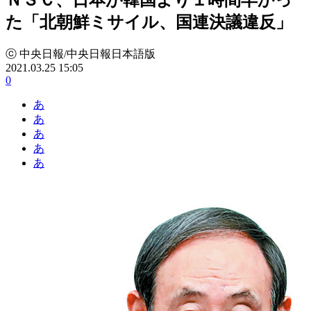
た「北朝鮮ミサイル、国連決議違反」
ⓒ 中央日報/中央日報日本語版
2021.03.25 15:05
0
あ
あ
あ
あ
あ