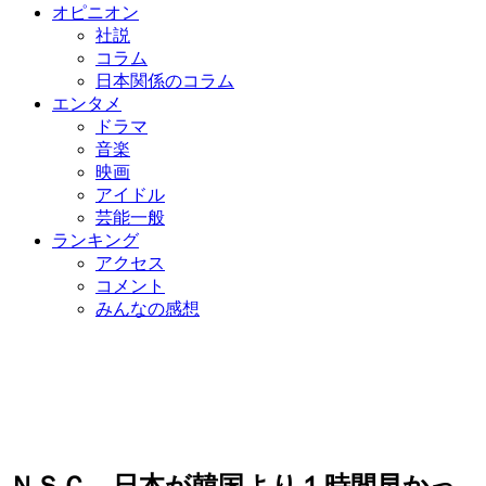
オピニオン
社説
コラム
日本関係のコラム
エンタメ
ドラマ
音楽
映画
アイドル
芸能一般
ランキング
アクセス
コメント
みんなの感想
ＮＳＣ、日本が韓国より１時間早かっ