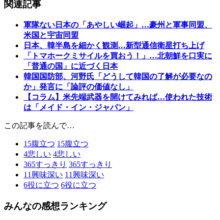
関連記事
軍隊ない日本の「あやしい崛起」…豪州と軍事同盟、
米国と宇宙同盟
日本、韓半島を細かく観測…新型通信衛星打ち上げ
「トマホークミサイルを買おう！」…北朝鮮を口実に
「普通の国」に近づく日本
韓国国防部、河野氏「どうして韓国の了解が必要なの
か」発言に「論評の価値なし」
【コラム】米先端武器を開けてみれば…使われた技術
は「メイド・イン・ジャパン」
この記事を読んで…
15
腹立つ
15
腹立つ
4
悲しい
4
悲しい
365
すっきり
365
すっきり
11
興味深い
11
興味深い
6
役に立つ
6
役に立つ
みんなの感想ランキング