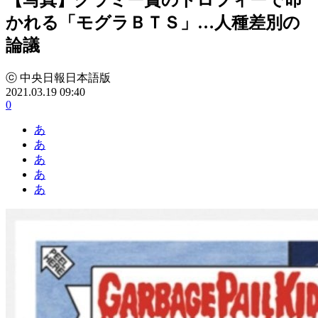
かれる「モグラＢＴＳ」…人種差別の
論議
ⓒ 中央日報日本語版
2021.03.19 09:40
0
あ
あ
あ
あ
あ