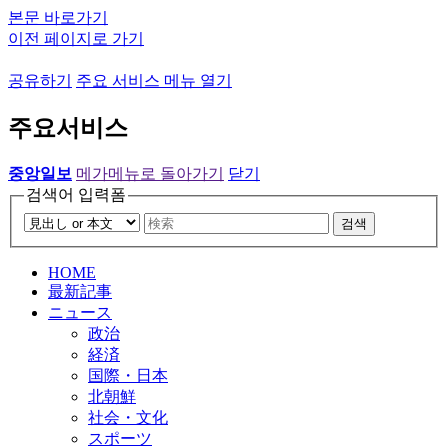
본문 바로가기
이전 페이지로 가기
공유하기
주요 서비스 메뉴 열기
주요서비스
중앙일보
메가메뉴로 돌아가기
닫기
검색어 입력폼
검색
HOME
最新記事
ニュース
政治
経済
国際・日本
北朝鮮
社会・文化
スポーツ