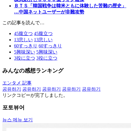
ＢＴＳ「韓国戦争は韓米ともに体験した苦難の歴史」
…中国ネットユーザーが非難攻勢
この記事を読んで…
45
腹立つ
45
腹立つ
13
悲しい
13
悲しい
60
すっきり
60
すっきり
5
興味深い
5
興味深い
3
役に立つ
3
役に立つ
みんなの感想ランキング
エンタメ 記事
공유하기
공유하기
공유하기
공유하기
공유하기
リンクコピーが完了しました。
포토뷰어
뉴스 메뉴 보기