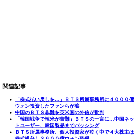
関連記事
「株式払い戻しを…」ＢＴＳ所属事務所に４０００億
ウォン投資したファンらが涙
中国のＢＴＳ非難を英米圏の外信が批判
「韓国戦争で韓米が苦難」ＢＴＳの一言に…中国ネッ
トユーザー、韓国製品までバッシング
ＢＴＳ所属事務所、個人投資家が泣く中で４大株主は
株式処分し３６００億ウォン確保