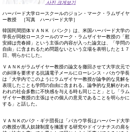
사진 크게보기
ハーバード大学ロースクールのジョン・マーク・ラムザイヤ
ー教授 ［写真 ハーバード大学］
韓国民間団体ＶＡＮＫ（バンク）は、米国ハーバード大学の
学長が同校ロースクールのマーク・ラムザイヤー教授の「慰
安婦は売春婦」という主張の内容が入った論文は、「学問の
自由」に含まれるため問題ないという立場を表明したと１７
日、明らかにした。
ＶＡＮＫがラムザイヤー教授の論文を撤回させて大学次元で
の糾弾を要求する抗議電子メールにローレンス・バカウ学長
は「大学内でこのようにラムザイヤー教授が論争的な見解を
表現したことも学問の自由に含まれる。論争的な見解がわれ
われの社会多数に不快感を与える時も同じこと」とし「ラム
ザイヤー教授の主張はその個人の意見であることを明らかに
する」と話した。
ＶＡＮＫのパク・ギテ団長は「バカウ学長はハーバード大学
の教授が黒人奴隷制度を擁護する研究やドイツナチスの肩を