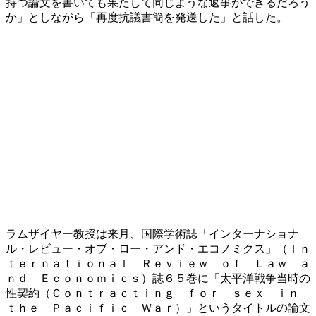
持つ論文を書いても果たして同じような返事ができるだろう
か」としながら「再度抗議書簡を発送した」と話した。
ラムザイヤー教授は来月、国際学術誌「インターナショナ
ル・レビュー・オブ・ロー・アンド・エコノミクス」（Ｉｎ
ｔｅｒｎａｔｉｏｎａｌ Ｒｅｖｉｅｗ ｏｆ Ｌａｗ ａ
ｎｄ Ｅｃｏｎｏｍｉｃｓ）誌６５巻に「太平洋戦争当時の
性契約（Ｃｏｎｔｒａｃｔｉｎｇ ｆｏｒ ｓｅｘ ｉｎ
ｔｈｅ Ｐａｃｉｆｉｃ Ｗａｒ）」というタイトルの論文