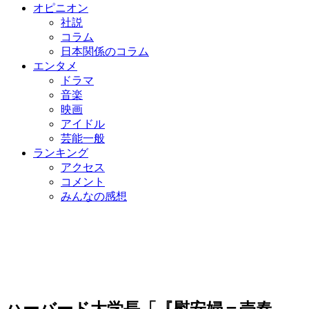
オピニオン
社説
コラム
日本関係のコラム
エンタメ
ドラマ
音楽
映画
アイドル
芸能一般
ランキング
アクセス
コメント
みんなの感想
ハーバード大学長「『慰安婦＝売春