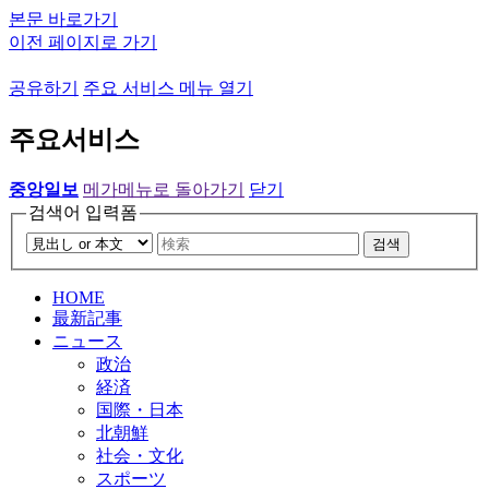
본문 바로가기
이전 페이지로 가기
공유하기
주요 서비스 메뉴 열기
주요서비스
중앙일보
메가메뉴로 돌아가기
닫기
검색어 입력폼
검색
HOME
最新記事
ニュース
政治
経済
国際・日本
北朝鮮
社会・文化
スポーツ