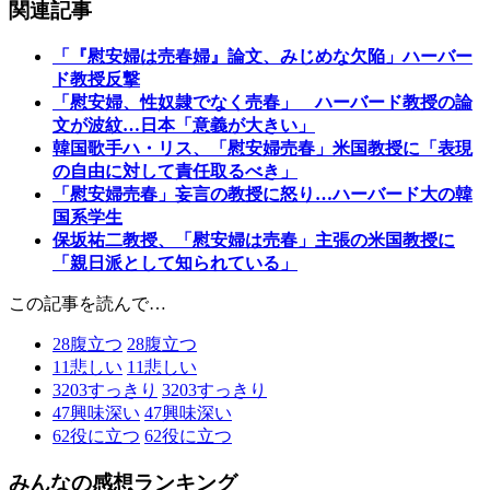
関連記事
「『慰安婦は売春婦』論文、みじめな欠陥」ハーバー
ド教授反撃
「慰安婦、性奴隷でなく売春」 ハーバード教授の論
文が波紋…日本「意義が大きい」
韓国歌手ハ・リス、「慰安婦売春」米国教授に「表現
の自由に対して責任取るべき」
「慰安婦売春」妄言の教授に怒り…ハーバード大の韓
国系学生
保坂祐二教授、「慰安婦は売春」主張の米国教授に
「親日派として知られている」
この記事を読んで…
28
腹立つ
28
腹立つ
11
悲しい
11
悲しい
3203
すっきり
3203
すっきり
47
興味深い
47
興味深い
62
役に立つ
62
役に立つ
みんなの感想ランキング