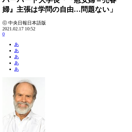
婦』主張は学問の自由…問題ない」
ⓒ 中央日報日本語版
2021.02.17 10:52
0
あ
あ
あ
あ
あ