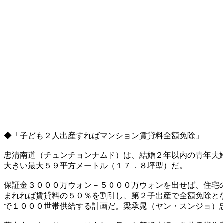
◆「子ども２人出産すればマンション賃貸料全額免除」
忠清南道（チュンチョンナムド）は、結婚２年以内の青年夫
大きい最大５９平方メートル（１７．８坪型）だ。
保証金３０００万ウォン－５０００万ウォンを出せば、住宅
まれれば賃貸料の５０％を割引し、第２子出産で全額免除と
で１０００世帯供給する計画だ。梁承晁（ヤン・スンジョ）