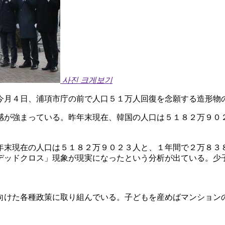
사진 크게보기
今月４日、浦項市庁の前で人口５１万人回復を念願する造形物
感が強まっている。昨年末現在、韓国の人口は５１８２万９０
年末現在の人口は５１８２万９０２３人と、１年間で２万８３
デッドクロス」現象が現実になったという分析が出ている。少
向けた各種政策に取り組んでいる。子どもを産めばマンション