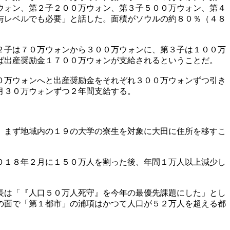
ウォン、第２子２００万ウォン、第３子５００万ウォン、第４
与レベルでも必要」と話した。面積がソウルの約８０％（４８
２子は７０万ウォンから３００万ウォンに、第３子は１００万
ば出産奨励金１７００万ウォンが支給されるということだ。
０万ウォンへと出産奨励金をそれぞれ３００万ウォンずつ引き
月３０万ウォンずつ２年間支給する。
。まず地域内の１９の大学の寮生を対象に大田に住所を移すこ
。
０１８年２月に１５０万人を割った後、年間１万人以上減少し
長は「『人口５０万人死守』を今年の最優先課題にした」とし
の面で「第１都市」の浦項はかつて人口が５２万人を超える都