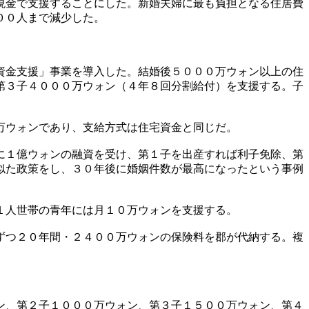
現金で支援することにした。新婚夫婦に最も負担となる住居費
００人まで減少した。
資金支援」事業を導入した。結婚後５０００万ウォン以上の住
第３子４０００万ウォン（４年８回分割給付）を支援する。子
万ウォンであり、支給方式は住宅資金と同じだ。
に１億ウォンの融資を受け、第１子を出産すれば利子免除、第
似た政策をし、３０年後に婚姻件数が最高になったという事例
１人世帯の青年には月１０万ウォンを支援する。
ずつ２０年間・２４００万ウォンの保険料を郡が代納する。複
ン、第２子１０００万ウォン、第３子１５００万ウォン、第４