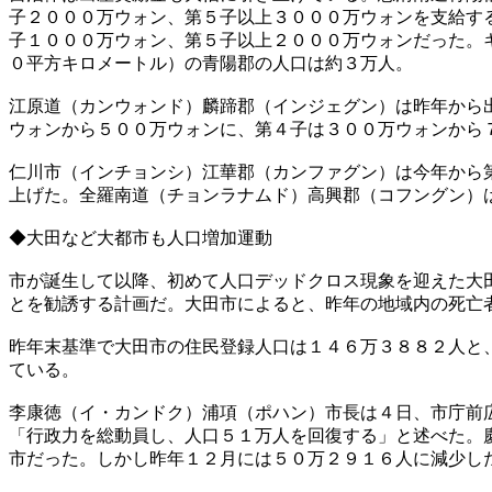
子２０００万ウォン、第５子以上３０００万ウォンを支給す
子１０００万ウォン、第５子以上２０００万ウォンだった。
０平方キロメートル）の青陽郡の人口は約３万人。
江原道（カンウォンド）麟蹄郡（インジェグン）は昨年から
ウォンから５００万ウォンに、第４子は３００万ウォンから
仁川市（インチョンシ）江華郡（カンファグン）は今年から
上げた。全羅南道（チョンラナムド）高興郡（コフングン）
◆大田など大都市も人口増加運動
市が誕生して以降、初めて人口デッドクロス現象を迎えた大
とを勧誘する計画だ。大田市によると、昨年の地域内の死亡
昨年末基準で大田市の住民登録人口は１４６万３８８２人と
ている。
李康徳（イ・カンドク）浦項（ポハン）市長は４日、市庁前
「行政力を総動員し、人口５１万人を回復する」と述べた。
市だった。しかし昨年１２月には５０万２９１６人に減少し