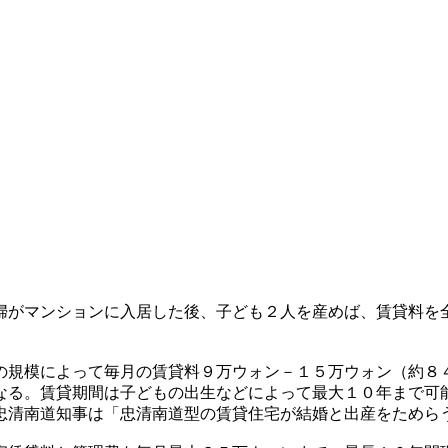
婦がマンションに入居した後、子ども２人を産めば、賃貸料を
の規模によって毎月の賃貸料９万ウォン－１５万ウォン（約８
なる。賃貸期間は子どもの出生などによって最大１０年まで可
忠清南道知事は「忠清南道型の賃貸住宅が結婚と出産をためら