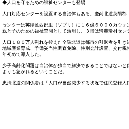
◆人口を守るための福祉センターも登場
人口対応センターを設置する自治体もある。慶尚北道英陽郡
センターは英陽邑西部里（ソブリ）に１６億６０００万ウォ
親と子のための福祉空間として活用し、３階は帰農帰村セン
人口１８０万人割れを控えた全羅北道は都市の引退者を引き
地域産業育成、予備妥当性調査免除、特別会計設置、交付税
年初めて導入した。
少子高齢化問題は自治体が独自で解決できることではないと
よりも急がれるということだ。
忠清北道の関係者は「人口が自然減少する状況で住民登録人