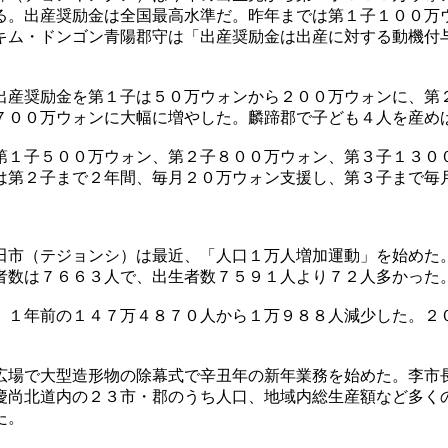
る。出産奨励金は全国最高水準だ。昨年までは第１子１００万
キム・ドンゴン青陽郡守は「出産奨励金は出産に対する動機付
出産奨励金を第１子は５０万ウォンから２００万ウォンに、第
７００万ウォンに大幅に増やした。麟蹄郡で子ども４人を産め
第１子５００万ウォン、第２子８００万ウォン、第３子１３０
は第２子まで２年間、毎月２０万ウォン支援し、第３子まで毎
田市（テジョンシ）は最近、「人口１万人増加運動」を始めた
者数は７６６３人で、出生者数７５９１人より７２人多かった
、１年前の１４７万４８７０人から１万９８８人減少した。２
広場で大型造形物の除幕式で辛丑年の新年業務を始めた。李市
慶尚北道内の２３市・郡のうち人口、地域内総生産額など多く
た。