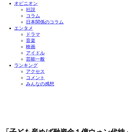
オピニオン
社説
コラム
日本関係のコラム
エンタメ
ドラマ
音楽
映画
アイドル
芸能一般
ランキング
アクセス
コメント
みんなの感想
「子ども産めば融資金１億ウォン代納」