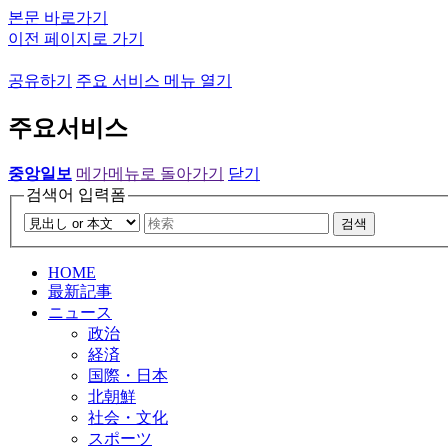
본문 바로가기
이전 페이지로 가기
공유하기
주요 서비스 메뉴 열기
주요서비스
중앙일보
메가메뉴로 돌아가기
닫기
검색어 입력폼
검색
HOME
最新記事
ニュース
政治
経済
国際・日本
北朝鮮
社会・文化
スポーツ