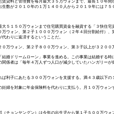
宅賃貸料と管理費を毎月最大３５万ウォンまで、最長１０年間
出生数が２０１０年の１万１４００人から２０１９年には７５
最大５１５０万ウォンまで住宅購買資金を融資する「３快住宅
０万ウォン、第２子１０００万ウォン（２年４回分割給付）、
が代わりに返済するということだ。
２０万ウォン、第２子８００万ウォン、第３子以上が３２００
「結婚ドリームローン」事業を進める。この事業は結婚する時
の関係者は「毎年４万人ずつ人口が減少していたハンガリーが
れば利子にあたる３００万ウォンを支援する。満４３歳以下の
の妊婦を対象に年金保険料を代わりに支払う。月１０万ウォン
郡（チョンヤングン）は今年の出生児から第１子５００万ウォ