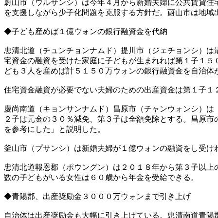
蔚山市（ウルサンシ）は今年４月から新婚夫婦に公共賃貸住
を支援しながら少子化問題を克服する方針だ。蔚山市は地域
◆子ども産めば１億ウォンの銀行融資金を代納
忠清北道（チュンチョンナムド）提川市（ジェチョンシ）は
宅資金の融資を受けた家庭に子どもが生まれれば第１子１５
ども３人を産めば計５１５０万ウォンの銀行融資金を自治体
住宅資金融資が必要でない夫婦のための出産資金は第１子１
慶尚南道（キョンサンナムド）昌原市（チャンウォンシ）は
２子は元金の３０％減免、第３子は全額免除とする。昌原市
を参考にした」と説明した。
釜山市（プサンシ）は新婚夫婦が１億ウォンの融資をし受け
忠清北道報恩郡（ポウングン）は２０１８年から第３子以上
数の子どもがいる女性は６０歳から年金を受給できる。
◆青陽郡、出産奨励金３０００万ウォンまで引き上げ
自治体は出産奨励金も大幅に引き上げている。忠清南道青陽