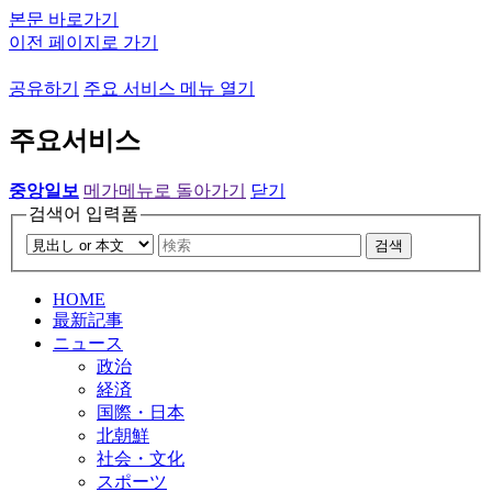
본문 바로가기
이전 페이지로 가기
공유하기
주요 서비스 메뉴 열기
주요서비스
중앙일보
메가메뉴로 돌아가기
닫기
검색어 입력폼
검색
HOME
最新記事
ニュース
政治
経済
国際・日本
北朝鮮
社会・文化
スポーツ