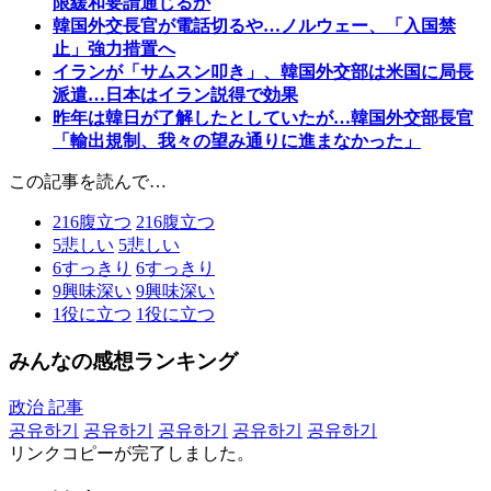
限緩和要請通じるか
韓国外交長官が電話切るや…ノルウェー、「入国禁
止」強力措置へ
イランが「サムスン叩き」、韓国外交部は米国に局長
派遣…日本はイラン説得で効果
昨年は韓日が了解したとしていたが…韓国外交部長官
「輸出規制、我々の望み通りに進まなかった」
この記事を読んで…
216
腹立つ
216
腹立つ
5
悲しい
5
悲しい
6
すっきり
6
すっきり
9
興味深い
9
興味深い
1
役に立つ
1
役に立つ
みんなの感想ランキング
政治 記事
공유하기
공유하기
공유하기
공유하기
공유하기
リンクコピーが完了しました。