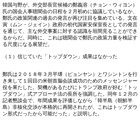
韓国与野が、外交部長官候補の鄭義溶（チョン・ウィヨン）
氏の国会人事聴聞会の日程を２月初めに協議しているなか、
鄭氏の政策関連の過去の発言が再び注目を集めている。文在
寅（ムン・ジェイン）政府の初代国家安保室長としての発言
を通じて、主な外交事案に対する認識を垣間見ることができ
るからだ。同時に、これは聴聞会で鄭氏の政策力量を検証す
る尺度になる展望だ。
（１）信じていた「トップダウン」成果はなかった
鄭氏は２０１８年３月平壌（ピョンヤン）とワシントンを行
き来して１回目の米朝首脳会談成功のためのメッセンジャー
役を果たした。契機があるたびにトランプ政府が好む「トッ
プダウン」式アプローチ法の長所を強調した。同年１２月の
記者懇談会で、年間成果を評価しながら「韓半島（朝鮮半
島）非核化交渉が本格的に再開されたが、これはトップダウ
ン形式だったから可能だった」と説明した。