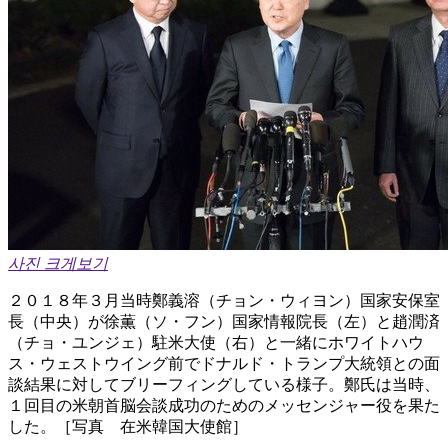
사진 크게보기
２０１８年３月当時鄭義溶（チョン・ウィヨン）国家安保室
長（中央）が徐薫（ソ・フン）国家情報院長（左）と趙潤済
（チョ・ユンジェ）駐米大使（右）と一緒にホワイトハウ
ス・ウェストウイング前でドナルド・トランプ大統領との面
談結果に対してブリーフィングしている様子。鄭氏は当時、
１回目の米朝首脳会談成功のためのメッセンジャー役を果た
した。［写真 在米韓国大使館］