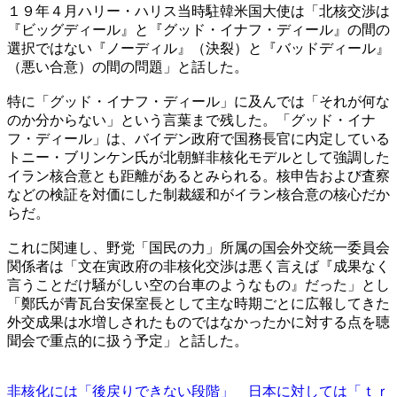
１９年４月ハリー・ハリス当時駐韓米国大使は「北核交渉は
『ビッグディール』と『グッド・イナフ・ディール』の間の
選択ではない『ノーディル』（決裂）と『バッドディール』
（悪い合意）の間の問題」と話した。
特に「グッド・イナフ・ディール」に及んでは「それが何な
のか分からない」という言葉まで残した。「グッド・イナ
フ・ディール」は、バイデン政府で国務長官に内定している
トニー・ブリンケン氏が北朝鮮非核化モデルとして強調した
イラン核合意とも距離があるとみられる。核申告および査察
などの検証を対価にした制裁緩和がイラン核合意の核心だか
らだ。
これに関連し、野党「国民の力」所属の国会外交統一委員会
関係者は「文在寅政府の非核化交渉は悪く言えば『成果なく
言うことだけ騒がしい空の台車のようなもの』だった」とし
「鄭氏が青瓦台安保室長として主な時期ごとに広報してきた
外交成果は水増しされたものではなかったかに対する点を聴
聞会で重点的に扱う予定」と話した。
非核化には「後戻りできない段階」 日本に対しては「ｔｒ