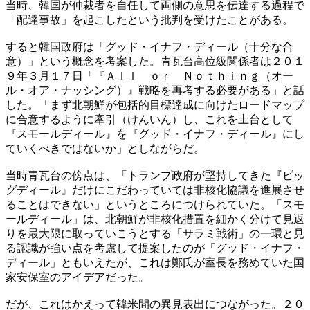
当時、韓国が仲裁者を自任して両側の意思を伝達する過程で
「配達事故」を起こしたという批判を受けたことがある。
すると韓国政府は「グッド・イナフ・ディール（十分な合
意）」という概念を考案した。青瓦台高位級関係者は２０１
９年３月１７日「『Ａｌｌ ｏｒ Ｎｏｔｈｉｎｇ（オー
ル・オア・ナッシング）』戦略を再考する必要がある」と話
した。「まず北朝鮮が包括的目標達成に向けたロードマップ
に合意するように牽引（けんいん）し、これを土台として
『スモールディール』を『グッド・イナフ・ディール』にし
ていくべきではないか」としながらだ。
当時青瓦台の傍点は、「トランプ政府が堅持してきた『ビッ
グディール』だけにこだわっていては非核化協議を進展させ
ることはできない」というところにつけられていた。「スモ
ールディール」は、北朝鮮が非核化措置を細かく分けて見返
りを最大限に取っていこうとする「サラミ戦術」の一環と見
る認識が強い点を考慮して提案したのが「グッド・イナフ・
ディール」ともいえたが、これは鄭氏が室長を務めていた国
家安保室のアイデアだった。
だが、これはかえって韓米間の異見表出につながった。２０