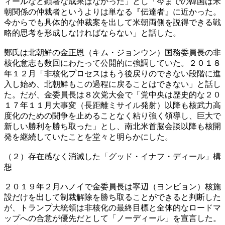
ィールなど顕著な成果はなかった」とし「今までの韓国は米
朝関係の仲裁者というよりは単なる『伝達者』に近かった。
今からでも具体的な仲裁案を出して米朝両側を説得できる戦
略的思考を形成しなければならない」と話した。
鄭氏は北朝鮮の金正恩（キム・ジョンウン）国務委員長の非
核化意志も数回にわたって公開的に強調していた。２０１８
年１２月「非核化プロセスはもう後戻りのできない段階に進
入し始め、北朝鮮もこの過程に戻ることはできない」と話し
た。だが、金委員長は８次党大会で「党中央は歴史的な２０
１７年１１月大事変（長距離ミサイル発射）以降も核武力高
度化のための闘争を止めることなく粘り強く領導し、巨大で
新しい勝利を勝ち取った」とし、南北米首脳会談以降も核開
発を継続していたことを堂々と明らかにした。
（２）存在感なく消滅した「グッド・イナフ・ディール」構
想
２０１９年２月ハノイで金委員長は寧辺（ヨンビョン）核施
設だけを出して制裁解除を勝ち取ることができると判断した
が、トランプ大統領は非核化の最終目標と全体的なロードマ
ップへの合意が優先だとして「ノーディール」を宣言した。